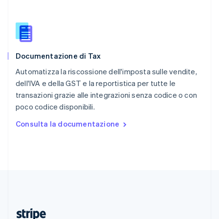
English
Romania
English
Singapore
English
简体中文
Documentazione di Tax
Slovacchia
English
Automatizza la riscossione dell'imposta sulle vendite,
Slovenia
dell'IVA e della GST e la reportistica per tutte le
English
Italiano
transazioni grazie alle integrazioni senza codice o con
Spagna
poco codice disponibili.
Español
English
Stati Uniti
Consulta la documentazione
English
Español
简体中文
Svezia
Svenska
English
Svizzera
Deutsch
Français
Italiano
English
Thailandia
ไทย
English
Ungheria
English