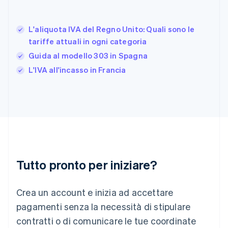
Francia
Français
English
Germania
L'aliquota IVA del Regno Unito: Quali sono le
Deutsch
English
tariffe attuali in ogni categoria
Giappone
日本語
English
Guida al modello 303 in Spagna
Gibilterra
L'IVA all'incasso in Francia
English
Grecia
English
India
English
Irlanda
English
Italia
Italiano
English
Tutto pronto per iniziare?
Lettonia
English
Liechtenstein
Crea un account e inizia ad accettare
Deutsch
English
Lituania
pagamenti senza la necessità di stipulare
English
contratti o di comunicare le tue coordinate