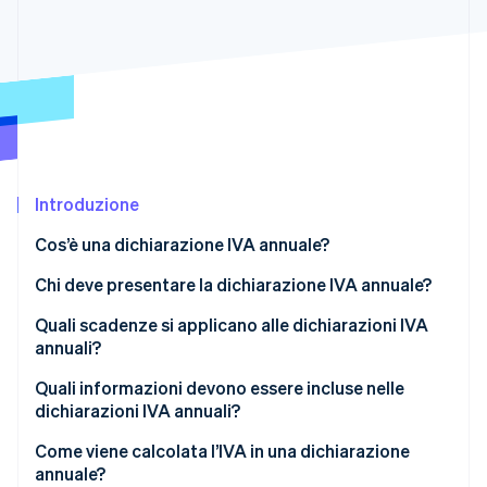
Radar
Prevenzione delle frodi
Ecosistema
Atlas
Costituzione di start-up
Partner
Stripe App Marketplace
Climate
Rimozione del carbonio
Identity
Introduzione
Verifica online dell'identità
Cos’è una dichiarazione IVA annuale?
Chi deve presentare la dichiarazione IVA annuale?
Quali scadenze si applicano alle dichiarazioni IVA
Stripe Sessions 2026
annuali?
Scopri come Stripe sta costruendo l'infrastruttura economi
Guarda ora
Quali informazioni devono essere incluse nelle
dichiarazioni IVA annuali?
Come viene calcolata l’IVA in una dichiarazione
annuale?