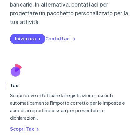
Lussemburgo
bancarie. In alternativa, contattaci per
Français
Deutsch
English
progettare un pacchetto personalizzato per la
Malaysia
English
简体中文
tua attività.
Malta
English
Messico
Inizia ora
Contattaci
Español
English
Norvegia
English
Nuova Zelanda
English
Paesi Bassi
Nederlands
English
Tax
Polonia
English
Scopri dove effettuare la registrazione, riscuoti
Portogallo
automaticamente l'importo corretto per le imposte e
Português
English
accedi ai report necessari per presentare le
RAS di Hong Kong, Cina
dichiarazioni.
English
简体中文
Regno Unito
Scopri Tax
English
Repubblica Ceca