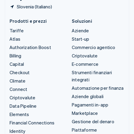
Slovenia (Italiano)
Prodotti e prezzi
Soluzioni
Tariffe
Aziende
Atlas
Start-up
Authorization Boost
Commercio agentico
Billing
Criptovalute
Capital
E-commerce
Checkout
Strumenti finanziari
integrati
Climate
Automazione per finanza
Connect
Aziende globali
Criptovalute
Pagamenti in-app
Data Pipeline
Marketplace
Elements
Gestione del denaro
Financial Connections
Piattaforme
Identity