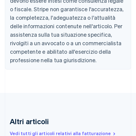
devono essere intesi come consulenza legale
Belgio
Nederlands
Français
Deutsch
English
o fiscale. Stripe non garantisce l'accuratezza,
Brasile
la completezza, l'adeguatezza o l'attualità
Português
English
Bulgaria
delle informazioni contenute nell'articolo. Per
English
assistenza sulla tua situazione specifica,
Canada
rivolgiti a un avvocato o a un commercialista
English
Français
Cina continentale
competente e abilitato all'esercizio della
简体中文
English
professione nella tua giurisdizione.
Cipro
English
Croazia
English
Italiano
Danimarca
English
Emirati Arabi Uniti
English
Estonia
English
Altri articoli
Finlandia
English
Svenska
Vedi tutti gli articoli relativi alla fatturazione