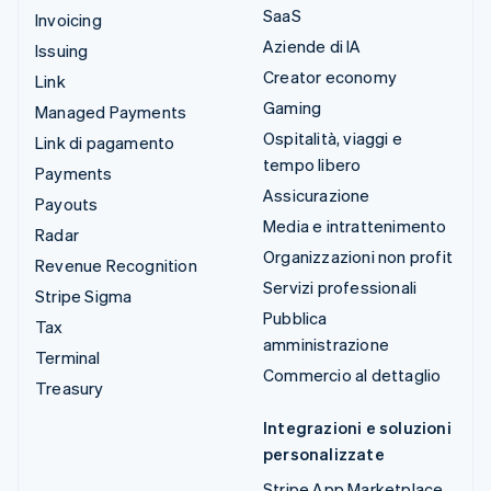
SaaS
Invoicing
Aziende di IA
Issuing
Creator economy
Link
Gaming
Managed Payments
Ospitalità, viaggi e
Link di pagamento
tempo libero
Payments
Assicurazione
Payouts
Media e intrattenimento
Radar
Organizzazioni non profit
Revenue Recognition
Servizi professionali
Stripe Sigma
Pubblica
Tax
amministrazione
Terminal
Commercio al dettaglio
Treasury
Integrazioni e soluzioni
personalizzate
Stripe App Marketplace