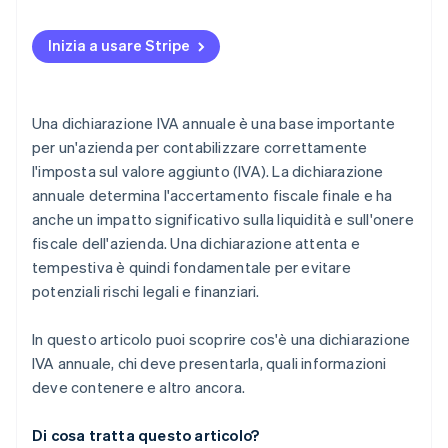
Determinazione delle vendite imponibili
Inizia a usare Stripe
Calcolo dell’IVA dovuta
Determinazione dell’imposta a monte
Una dichiarazione IVA annuale è una base importante
Calcolo dell’importo del pagamento o del rimborso
per un'azienda per contabilizzare correttamente
l'imposta sul valore aggiunto (IVA). La dichiarazione
Corrispettivo degli acconti
annuale determina l'accertamento fiscale finale e ha
anche un impatto significativo sulla liquidità e sull'onere
fiscale dell'azienda. Una dichiarazione attenta e
tempestiva è quindi fondamentale per evitare
potenziali rischi legali e finanziari.
In questo articolo puoi scoprire cos'è una dichiarazione
IVA annuale, chi deve presentarla, quali informazioni
deve contenere e altro ancora.
Di cosa tratta questo articolo?