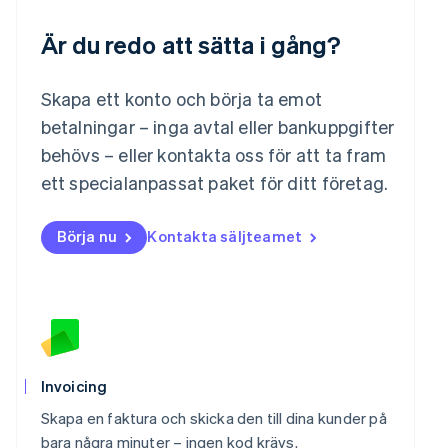
Malaysia
English
简体中文
Är du redo att sätta i gång?
Malta
English
Mexiko
Skapa ett konto och börja ta emot
Español
English
betalningar – inga avtal eller bankuppgifter
Nederländerna
behövs – eller kontakta oss för att ta fram
Nederlands
English
Norge
ett specialanpassat paket för ditt företag.
English
Nya Zeeland
Börja nu
Kontakta säljteamet
English
Polen
English
Portugal
Português
English
Rumänien
English
Schweiz
Invoicing
Deutsch
Français
Italiano
English
Singapore
Skapa en faktura och skicka den till dina kunder på
English
简体中文
bara några minuter – ingen kod krävs.