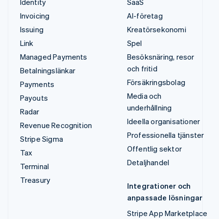
Identity
SaaS
Invoicing
AI-företag
Issuing
Kreatörsekonomi
Link
Spel
Managed Payments
Besöksnäring, resor
och fritid
Betalningslänkar
Försäkringsbolag
Payments
Media och
Payouts
underhållning
Radar
Ideella organisationer
Revenue Recognition
Professionella tjänster
Stripe Sigma
Offentlig sektor
Tax
Detaljhandel
Terminal
Treasury
Integrationer och
anpassade lösningar
Stripe App Marketplace