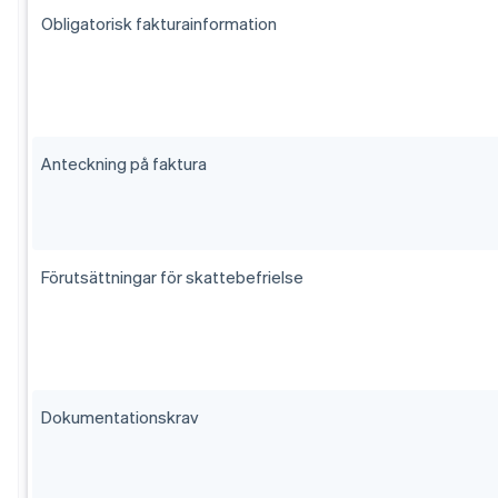
Obligatorisk fakturainformation
Anteckning på faktura
Förutsättningar för skattebefrielse
Dokumentationskrav
Australien
English
Belgien
Nederlands
Français
Deutsch
English