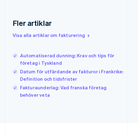
Hongkong SAR, Kina
English
简体中文
Indien
Fler artiklar
English
Irland
Visa alla artiklar om fakturering
English
Italien
Italiano
English
Japan
Automatiserad dunning: Krav och tips för
日本語
English
företag i Tyskland
Kanada
Datum för utfärdande av fakturor i Frankrike:
English
Français
Definition och tidsfrister
Kroatien
English
Italiano
Fakturaunderlag: Vad franska företag
Lettland
behöver veta
English
Liechtenstein
Deutsch
English
Litauen
English
Luxemburg
Français
Deutsch
English