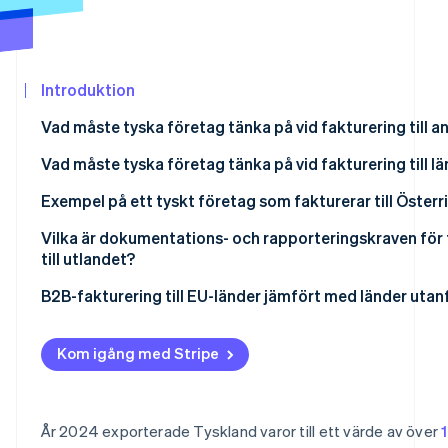
Identitetsverifiering online
Partner
Stripe App Marketplace
Introduktion
Stripe Sessions 2026
Vad måste tyska företag tänka på vid fakturering till a
Se hur Stripe bygger den ekonomiska in
Titta nu
Obligatoriska grundläggande uppgifter
Vad måste tyska företag tänka på vid fakturering till l
Befrielse från moms på leveranser av varor
Skattebefriad varuexport
Exempel på ett tyskt företag som fakturerar till Öster
Momsbefrielse på tillhandahållande av tjänster
Tillhandahållande av tjänster till länder utanför EU
Vilka är dokumentations- och rapporteringskraven för 
till utlandet?
Förfarandet för omvänd skatteskyldighet
Inom EU
B2B-fakturering till EU-länder jämfört med länder utan
Utanför EU
Kom igång med Stripe
Varför dokumentation är viktigt
År 2024 exporterade Tyskland varor till ett värde av över
1