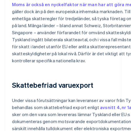
Moms är också en nyckelfaktor när man har att göra m
gäller dock än på den europeiska inhemska marknaden. Till
enhetliga skatteregler för tredjeländer, så tyska företag 
på land. Många länder – bland annat Schweiz, Storbritannien
Singapore – använder förfarandet för omvänd skatteskyldi
Tyskland ingått bilaterala skatteavtal, och i vissa fall måst
för skatt i landet utanför EU eller anlita skatterepresentan
skatteskyldigheter på lokal nivå. Därför är det viktigt att 
kontrollerar specifika nationella krav.
Skattebefriad varuexport
Under vissa förutsättningar kan leveranser av varor från Tys
behandlas som skattebefriad export enligt
avsnitt 4, nr 1
sker om den vara som levereras lämnar Tyskland eller EU:s 
dokumenteras genom motsvarande exportdokumentation
särskilt innehålla tulldokument eller elektroniska exportm