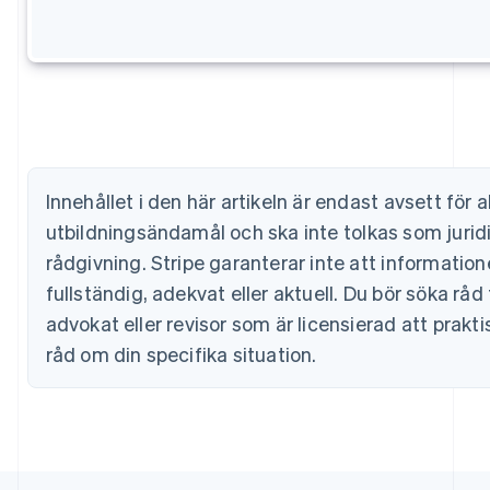
Brasilien
Português
English
Bulgarien
English
Cypern
English
Danmark
English
Estland
Innehållet i den här artikeln är endast avsett för
English
utbildningsändamål och ska inte tolkas som juridi
Fastlandskina
rådgivning. Stripe garanterar inte att informationen
简体中文
English
Finland
fullständig, adekvat eller aktuell. Du bör söka rå
English
Svenska
advokat eller revisor som är licensierad att praktis
Frankrike
Français
English
råd om din specifika situation.
Förenade Arabemiraten
English
Gibraltar
English
Grekland
English