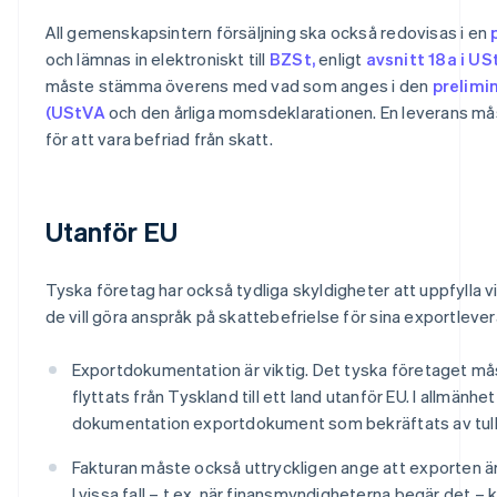
All gemenskapsintern försäljning ska också redovisas i en
och lämnas in elektroniskt till
BZSt,
enligt
avsnitt 18a i U
måste stämma överens med vad som anges i den
prelimi
(UStVA
och den årliga momsdeklarationen. En leverans måst
för att vara befriad från skatt.
Utanför EU
Tyska företag har också tydliga skyldigheter att uppfylla vi
de vill göra anspråk på skattebefrielse för sina exportlever
Exportdokumentation är viktig. Det tyska företaget måst
flyttats från Tyskland till ett land utanför EU. I allmänhe
dokumentation exportdokument som bekräftats av tul
Fakturan måste också uttryckligen ange att exporten är 
I vissa fall – t.ex. när finansmyndigheterna begär det –