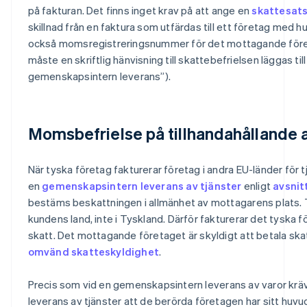
på fakturan. Det finns inget krav på att ange en
skattesat
skillnad från en faktura som utfärdas till ett företag med
också momsregistreringsnummer för det mottagande för
måste en skriftlig hänvisning till skattebefrielsen läggas til
gemenskapsintern leverans”).
Momsbefrielse på tillhandahållande a
När tyska företag fakturerar företag i andra EU-länder för
en
gemenskapsintern leverans av tjänster
enligt
avsnit
bestäms beskattningen i allmänhet av mottagarens plats. Tj
kundens land, inte i Tyskland. Därför fakturerar det tyska f
skatt. Det mottagande företaget är skyldigt att betala ska
omvänd skatteskyldighet
.
Precis som vid en gemenskapsintern leverans av varor kr
leverans av tjänster att de berörda företagen har sitt huvu