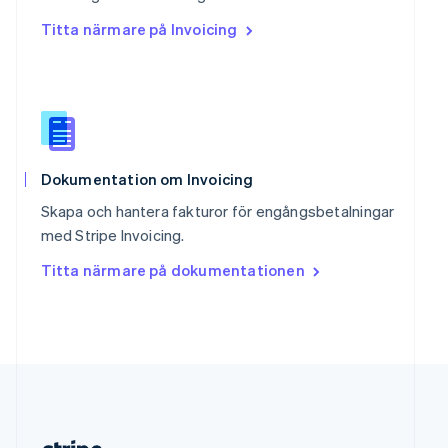
Slovakien
Titta närmare på Invoicing
English
Slovenien
English
Italiano
Spanien
Español
English
Storbritannien
English
Sverige
Dokumentation om Invoicing
Svenska
English
Skapa och hantera fakturor för engångsbetalningar
Thailand
med Stripe Invoicing.
ไทย
English
Tjeckien
Titta närmare på dokumentationen
English
Tyskland
Deutsch
English
Ungern
English
USA
English
Español
简体中文
Österrike
Deutsch
English