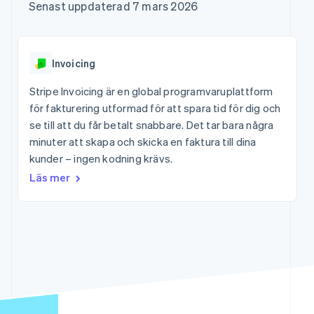
Godkännandeoptimeringar
Recognition
Företag
Senast uppdaterad 7 mars 2026
Plattformar
Hantera abonnemang
Link
Automatiserad
SaaS
Erbjud
Accelererad kassaprocess
redovisning
Produktplan
användningsbaserad
Financial Connections
Stripe Sigma
Sessions årliga
fakturering
Länkade finanskontodata
Anpassade
konferens
Utfärda stablecoin-
Invoicing
rapporter
Karriärer
stödda kort
Efter bransch
Data Pipeline
Nyhetsrum
Tillhandahåll och
Stripe Invoicing är en global programvaruplattform
Datasynkronisering
Stripe Press
hantera tjänster med
för fakturering utformad för att spara tid för dig och
AI-företag
agenter
Kreatörsekonomi
se till att du får betalt snabbare. Det tar bara några
Spel
minuter att skapa och skicka en faktura till dina
Besöksnäring, resor
Kontakt
Mer
kunder – ingen kodning krävs.
och fritid
Product roadmap
Resurser
Försäkringsbolag
Kontakta säljteamet
Läs mer
Se vad som kommer härnäst
Media och
Bli partner
underhållning
Appintegrationer
Radar
Ideella organisationer
Kodexempel
Bedrägeribekämpning
Professionella tjänster
Utvecklarblogg
Offentlig sektor
API-status
Atlas
Detaljhandel
Bolagsbildning för startups
Climate
Koldioxidinfångning
Ecosystem
Identity