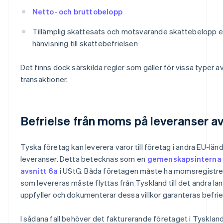
Netto- och bruttobelopp
Tillämplig skattesats och motsvarande skattebelopp ell
hänvisning till skattebefrielsen
Det finns dock särskilda regler som gäller för vissa typer 
transaktioner.
Befrielse från moms på leveranser av
Tyska företag kan leverera varor till företag i andra EU-
leveranser. Detta betecknas som en
gemenskapsinterna 
avsnitt 6a
i UStG. Båda företagen måste ha momsregistr
som levereras måste flyttas från Tyskland till det andra l
uppfyller och dokumenterar dessa villkor garanteras befriel
I sådana fall behöver det fakturerande företaget i Tyskla