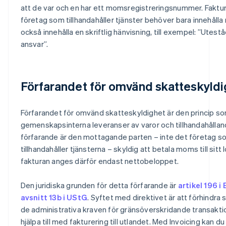
att de var och en har ett momsregistreringsnummer. Faktur
företag som tillhandahåller tjänster behöver bara innehåll
också innehålla en skriftlig hänvisning, till exempel: ”Ute
ansvar”.
Förfarandet för omvänd skatteskyldi
Förfarandet för omvänd skatteskyldighet är den princip som 
gemenskapsinterna leveranser av varor och tillhandahålland
förfarande är den mottagande parten – inte det företag so
tillhandahåller tjänsterna – skyldig att betala moms till sitt
fakturan anges därför endast nettobeloppet.
Den juridiska grunden för detta förfarande är
artikel 196 i
avsnitt 13b i UStG
. Syftet med direktivet är att förhindr
de administrativa kraven för gränsöverskridande transakti
hjälpa till med fakturering till utlandet. Med Invoicing kan d