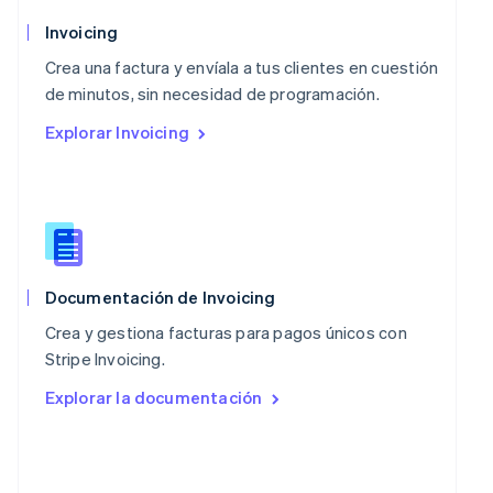
Noruega
Invoicing
English
Nueva Zelandia
Crea una factura y envíala a tus clientes en cuestión
English
de minutos, sin necesidad de programación.
Países Bajos
Explorar Invoicing
Nederlands
English
Polonia
English
Portugal
Português
English
RAE de Hong Kong, China
English
简体中文
Reino Unido
Documentación de Invoicing
English
Crea y gestiona facturas para pagos únicos con
República Checa
Stripe Invoicing.
English
Rumania
Explorar la documentación
English
Singapur
English
简体中文
Suecia
Svenska
English