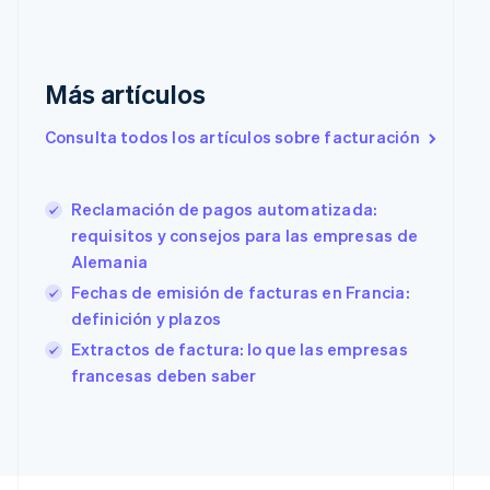
Emiratos Árabes Unidos
English
Eslovaquia
Más artículos
English
Eslovenia
Consulta todos los artículos sobre facturación
English
Italiano
España
Español
English
Estados Unidos
Reclamación de pagos automatizada:
English
Español
简体中文
requisitos y consejos para las empresas de
Estonia
Alemania
English
Fechas de emisión de facturas en Francia:
Finlandia
English
Svenska
definición y plazos
Francia
Extractos de factura: lo que las empresas
Français
English
francesas deben saber
Gibraltar
English
Grecia
English
Hungría
English