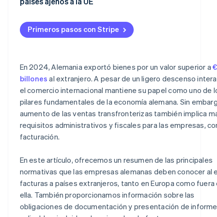
países ajenos a la UE
Fuera de la UE
Por qué es importante la documentación
Primeros pasos con Stripe
En 2024, Alemania exportó bienes por un valor superior a
€
billones
al extranjero. A pesar de un ligero descenso intera
el comercio internacional mantiene su papel como uno de l
pilares fundamentales de la economía alemana. Sin embarg
aumento de las ventas transfronterizas también implica m
requisitos administrativos y fiscales para las empresas, co
facturación.
En este artículo, ofrecemos un resumen de las principales
normativas que las empresas alemanas deben conocer al e
facturas a países extranjeros, tanto en Europa como fuera
ella. También proporcionamos información sobre las
obligaciones de documentación y presentación de inform