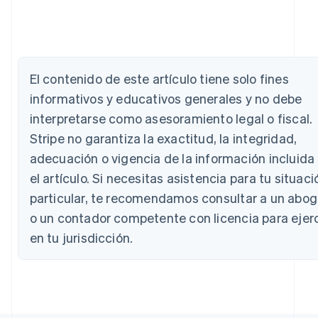
Alemania
Deutsch
English
Australia
English
Austria
El contenido de este artículo tiene solo fines
Deutsch
English
informativos y educativos generales y no debe
Bélgica
interpretarse como asesoramiento legal o fiscal.
Nederlands
Français
Deutsch
English
Brasil
Stripe no garantiza la exactitud, la integridad,
Português
English
adecuación o vigencia de la información incluida
Bulgaria
el artículo. Si necesitas asistencia para tu situaci
English
Canadá
particular, te recomendamos consultar a un abo
English
Français
o un contador competente con licencia para ejer
China continental
简体中文
English
en tu jurisdicción.
Chipre
English
Croacia
English
Italiano
Dinamarca
English