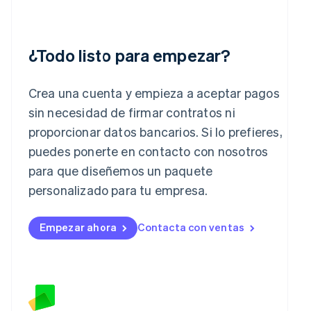
India
English
Irlanda
¿Todo listo para empezar?
English
Italia
Italiano
English
Crea una cuenta y empieza a aceptar pagos
Japón
sin necesidad de firmar contratos ni
日本語
English
Letonia
proporcionar datos bancarios. Si lo prefieres,
English
puedes ponerte en contacto con nosotros
Liechtenstein
para que diseñemos un paquete
Deutsch
English
Lituania
personalizado para tu empresa.
English
Luxemburgo
Empezar ahora
Contacta con ventas
Français
Deutsch
English
Malasia
English
简体中文
Malta
English
México
Español
English