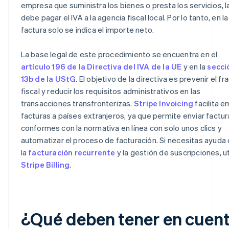
empresa que suministra los bienes o presta los servicios, l
debe pagar el IVA a la agencia fiscal local. Por lo tanto, en la
factura solo se indica el importe neto.
La base legal de este procedimiento se encuentra en el
artículo 196 de la Directiva del IVA de la UE
y en la
secci
13b de la UStG
. El objetivo de la directiva es prevenir el f
fiscal y reducir los requisitos administrativos en las
transacciones transfronterizas.
Stripe Invoicing
facilita em
facturas a países extranjeros, ya que permite enviar factur
conformes con la normativa en línea con solo unos clics y
automatizar el proceso de facturación. Si necesitas ayuda
la
facturación recurrente
y la gestión de suscripciones, ut
Stripe Billing
.
¿Qué deben tener en cuen