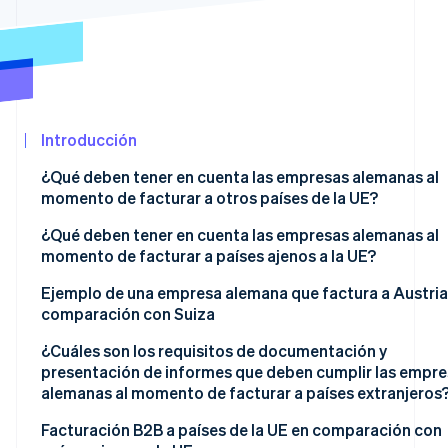
Minorista
Ecosistema
Sesiones de Stripe 2026
Descubre cómo Stripe construye la infraestructura económ
Socios
Mirar ahora
Introducción
Stripe App
Marketplace
¿Qué deben tener en cuenta las empresas alemanas al
momento de facturar a otros países de la UE?
Información básica obligatoria
¿Qué deben tener en cuenta las empresas alemanas al
momento de facturar a países ajenos a la UE?
Exención de IVA en el suministro de bienes
Exportación de bienes exentos de impuestos
Ejemplo de una empresa alemana que factura a Austria
Exención de IVA en el suministro de servicios
comparación con Suiza
Suministro de servicios a países ajenos a la UE
Procedimiento de inversión del sujeto pasivo
¿Cuáles son los requisitos de documentación y
presentación de informes que deben cumplir las empre
alemanas al momento de facturar a países extranjeros
Dentro de la UE
Facturación B2B a países de la UE en comparación con