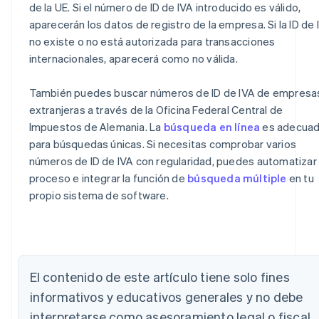
de la UE. Si el número de ID de IVA introducido es válido,
aparecerán los datos de registro de la empresa. Si la ID de 
no existe o no está autorizada para transacciones
internacionales, aparecerá como no válida.
También puedes buscar números de ID de IVA de empresa
extranjeras a través de la Oficina Federal Central de
Impuestos de Alemania. La
búsqueda en línea
es adecua
para búsquedas únicas. Si necesitas comprobar varios
números de ID de IVA con regularidad, puedes automatizar 
proceso e integrar la función de
búsqueda múltiple
en tu
propio sistema de software.
El contenido de este artículo tiene solo fines
Alemania
informativos y educativos generales y no debe
Deutsch
English
Australia
interpretarse como asesoramiento legal o fiscal.