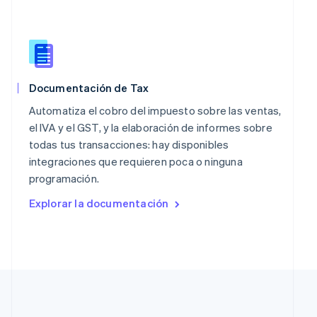
English
Países Bajos
Nederlands
English
Polonia
English
Portugal
Documentación de Tax
Português
English
RAE de Hong Kong, China
Automatiza el cobro del impuesto sobre las ventas,
English
简体中文
el IVA y el GST, y la elaboración de informes sobre
Reino Unido
todas tus transacciones: hay disponibles
English
integraciones que requieren poca o ninguna
República Checa
programación.
English
Rumania
Explorar la documentación
English
Singapur
English
简体中文
Suecia
Svenska
English
Suiza
Deutsch
Français
Italiano
English
Tailandia