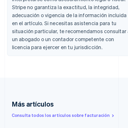
English
Stripe no garantiza la exactitud, la integridad,
Austria
adecuación o vigencia de la información incluida
Deutsch
English
Bélgica
en el artículo. Si necesitas asistencia para tu
Nederlands
Français
Deutsch
English
situación particular, te recomendamos consultar 
Brasil
un abogado o un contador competente con
Português
English
Bulgaria
licencia para ejercer en tu jurisdicción.
English
Canadá
English
Français
China continental
简体中文
English
Chipre
English
Croacia
English
Italiano
Dinamarca
Más artículos
English
Emiratos Árabes Unidos
Consulta todos los artículos sobre facturación
English
Eslovaquia