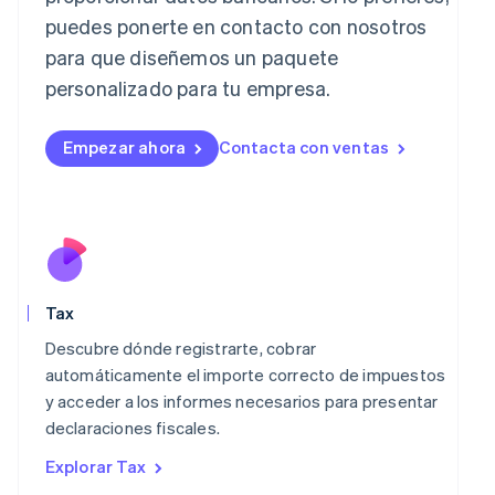
English
puedes ponerte en contacto con nosotros
Italia
para que diseñemos un paquete
Italiano
English
Japón
personalizado para tu empresa.
日本語
English
Letonia
Empezar ahora
Contacta con ventas
English
Liechtenstein
Deutsch
English
Lituania
English
Luxemburgo
Français
Deutsch
English
Malasia
Tax
English
简体中文
Malta
Descubre dónde registrarte, cobrar
English
automáticamente el importe correcto de impuestos
México
y acceder a los informes necesarios para presentar
Español
English
declaraciones fiscales.
Noruega
English
Explorar Tax
Nueva Zelandia