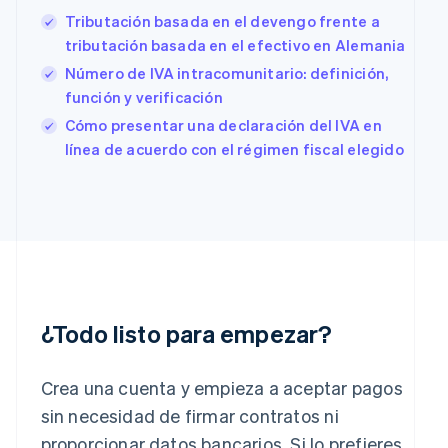
English
Tributación basada en el devengo frente a
Eslovenia
tributación basada en el efectivo en Alemania
English
Italiano
Número de IVA intracomunitario: definición,
España
Español
English
función y verificación
Estados Unidos
Cómo presentar una declaración del IVA en
English
Español
简体中文
línea de acuerdo con el régimen fiscal elegido
Estonia
English
Finlandia
English
Svenska
Francia
Français
English
Gibraltar
English
Grecia
¿Todo listo para empezar?
English
Hungría
English
Crea una cuenta y empieza a aceptar pagos
India
sin necesidad de firmar contratos ni
English
Irlanda
proporcionar datos bancarios. Si lo prefieres,