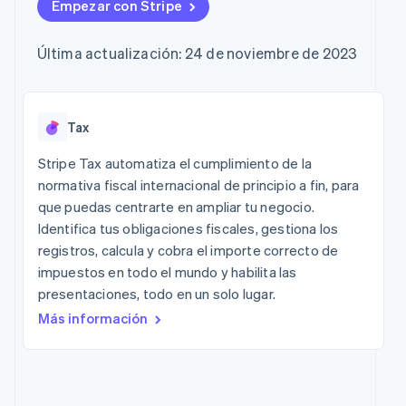
Authorization
Empezar con Stripe
Recognition
Empresa
Marketplaces
Gestionar
Boost
Automatización
Gestión del dinero
suscripciones
Optimizaciones
contable
Hoja de ruta del
Plataformas
Ofrecer cobro por
Última actualización: 24 de noviembre de 2023
de aceptación
Stripe Sigma
producto
SaaS
consumo
Link
Informes
Conferencia anual
Emitir tarjetas
Proceso de
personalizados
Sessions
respaldadas por
compra
Data Pipeline
Empleos
monedas estables
acelerado
Sincronización
Sala de prensa
Tax
Aprovisiona y
Por sector
de datos
Stripe Press
gestiona servicios
con agentes
Stripe Tax automatiza el cumplimiento de la
Empresas de IA
normativa fiscal internacional de principio a fin, para
Economía de los
que puedas centrarte en ampliar tu negocio.
creadores
Contacto
Más
Juegos
Identifica tus obligaciones fiscales, gestiona los
Product roadmap
Recursos
Hostelería, viajes y
Contacta con ventas
registros, calcula y cobra el importe correcto de
Ver lo que viene
ocio
Conviértete en socio
impuestos en todo el mundo y habilita las
Seguros
Integraciones de
Radar
Medios de
aplicaciones
presentaciones, todo en un solo lugar.
Prevención de fraude
comunicación y
Ejemplos de código
Más información
entretenimiento
Blog de
Atlas
Organizaciones sin
desarrolladores
Constitución de una startup
fines de lucro
Estado de la API
Climate
Servicios
Eliminación de dióxido de carbono
profesionales
Sector público