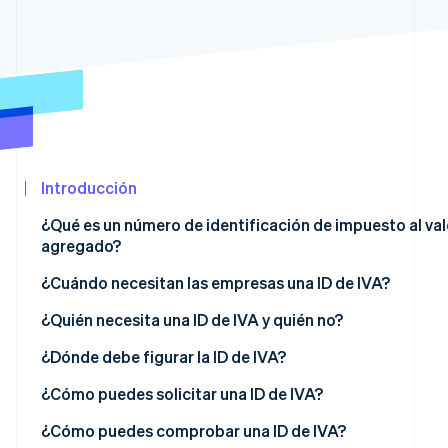
Minorista
Ecosistema
Sesiones de Stripe 2026
Descubre cómo Stripe construye la infraestructura económ
Socios
Mirar ahora
Stripe App
Marketplace
Introducción
¿Qué es un número de identificación de impuesto al val
agregado?
¿En qué consiste una ID de IVA?
¿Cuándo necesitan las empresas una ID de IVA?
¿Cuál es la diferencia entre ID de IVA, número fiscal e
¿Cuál es el proceso de inversión del sujeto pasivo?
¿Quién necesita una ID de IVA y quién no?
identificación fiscal?
¿Dónde debe figurar la ID de IVA?
¿Cómo puedes solicitar una ID de IVA?
¿Cómo puedes comprobar una ID de IVA?