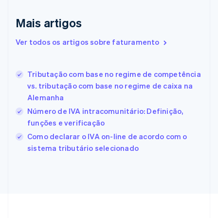
Emirados Árabes Unidos
English
Mais artigos
Eslováquia
English
Ver todos os artigos sobre faturamento
Eslovênia
English
Italiano
Espanha
Tributação com base no regime de competência
Español
English
vs. tributação com base no regime de caixa na
Estados Unidos
Alemanha
English
Español
简体中文
Estônia
Número de IVA intracomunitário: Definição,
English
funções e verificação
Finlândia
Como declarar o IVA on-line de acordo com o
English
Svenska
França
sistema tributário selecionado
Français
English
Gibraltar
English
Grécia
English
Hungria
English