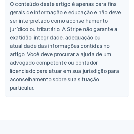
O conteúdo deste artigo é apenas para fins
Alemanha
gerais de informação e educação e não deve
Deutsch
English
Austrália
ser interpretado como aconselhamento
English
jurídico ou tributário. A Stripe não garante a
Áustria
Deutsch
English
exatidão, integridade, adequação ou
Bélgica
atualidade das informações contidas no
Nederlands
Français
Deutsch
English
Brasil
artigo. Você deve procurar a ajuda de um
Português
English
advogado competente ou contador
Bulgária
licenciado para atuar em sua jurisdição para
English
Canadá
aconselhamento sobre sua situação
English
Français
particular.
China continental
简体中文
English
Chipre
English
Croácia
English
Italiano
Dinamarca
English