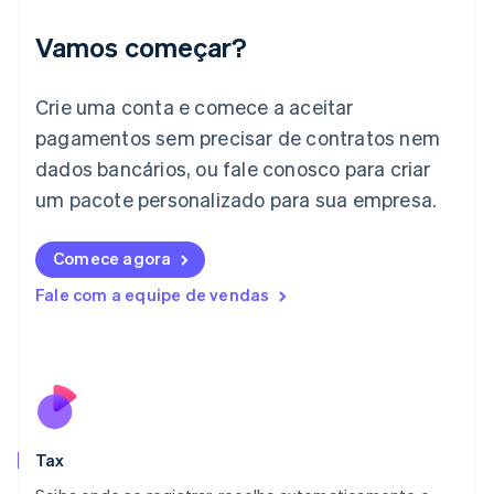
Índia
English
Vamos começar?
Irlanda
English
Crie uma conta e comece a aceitar
Itália
Italiano
English
pagamentos sem precisar de contratos nem
Japão
dados bancários, ou fale conosco para criar
日本語
English
Letônia
um pacote personalizado para sua empresa.
English
Liechtenstein
Comece agora
Deutsch
English
Lituânia
Fale com a equipe de vendas
English
Luxemburgo
Français
Deutsch
English
Malásia
English
简体中文
Malta
English
Tax
México
Español
English