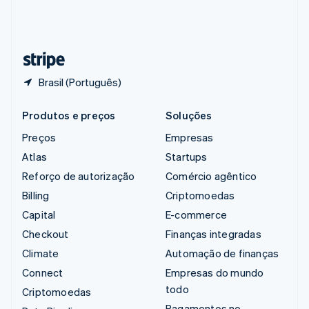
Suíça
Deutsch
Français
Italiano
English
Tailândia
ไทย
English
Brasil (Português)
Produtos e preços
Soluções
Preços
Empresas
Atlas
Startups
Reforço de autorização
Comércio agêntico
Billing
Criptomoedas
Capital
E-commerce
Checkout
Finanças integradas
Climate
Automação de finanças
Connect
Empresas do mundo
todo
Criptomoedas
Pagamentos no