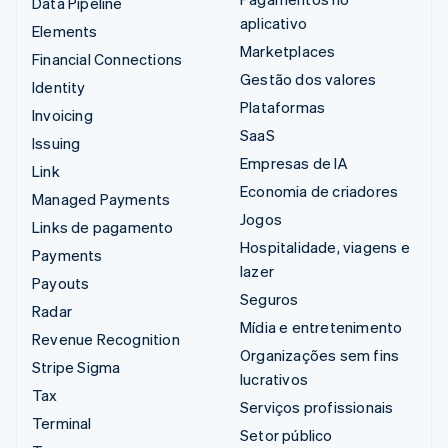
Data Pipeline
aplicativo
Elements
Marketplaces
Financial Connections
Gestão dos valores
Identity
Plataformas
Invoicing
SaaS
Issuing
Empresas de IA
Link
Economia de criadores
Managed Payments
Jogos
Links de pagamento
Hospitalidade, viagens e
Payments
lazer
Payouts
Seguros
Radar
Mídia e entretenimento
Revenue Recognition
Organizações sem fins
Stripe Sigma
lucrativos
Tax
Serviços profissionais
Terminal
Setor público