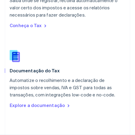
Saiba onde se registrar, recolha automaticamente o
Noruega
valor certo dos impostos e acesse os relatórios
English
necessários para fazer declarações.
Nova Zelândia
English
Conheça o Tax
Países Baixos
Nederlands
English
Polônia
English
Portugal
Português
English
RAE de Hong Kong, China
Documentação do Tax
English
简体中文
Reino Unido
Automatize o recolhimento e a declaração de
English
impostos sobre vendas, IVA e GST para todas as
República Tcheca
transações, com integrações low-code e no-code.
English
Romênia
Explore a documentação
English
Singapura
English
简体中文
Suécia
Svenska
English