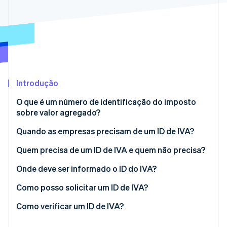
Ecossistema
Stripe Sessions 2026
Parceiros
Stripe App Marketplace
Veja como a Stripe está construindo a infraestrutura econô
Assista agora
Introdução
O que é um número de identificação do imposto
sobre valor agregado?
Do que consiste um ID de IVA?
Quando as empresas precisam de um ID de IVA?
Qual é a diferença entre o ID IVA, número de
O que é o procedimento de cobrança reversa?
Quem precisa de um ID de IVA e quem não precisa?
imposto e ID fiscal?
Onde deve ser informado o ID do IVA?
Como posso solicitar um ID de IVA?
Como verificar um ID de IVA?