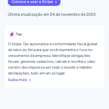
de 125
Comece a usar a Stripe
Recognition
Marketplaces
Gerenciar assinaturas
Authorization
Automação
Plano de ação do
Gestão dos valores
Ofereça cobrança por
Boost
contábil
produto
Plataformas
uso
Última atualização em 24 de novembro de 2023
Otimizações
Stripe Sigma
Conferência anual das
SaaS
Emita cartões
de aceitação
Relatórios
sessões
respaldados por
Link
personalizados
Carreiras
stablecoins
Checkout
Data Pipeline
Sala de imprensa
Provisione e gerencie
acelerado
Sincronização
Stripe Press
Tax
serviços com agentes
Por setor
de dados
O Stripe Tax automatiza a conformidade fiscal global
Empresas de IA
do início ao fim para que você mantenha o foco no
Economia de criadores
Contato
Recursos
crescimento da empresa. Identifique obrigações
Mais
Jogos
fiscais, gerencie cadastros, calcule e recolha o valor
Fale com a equipe de
Product roadmap
Hospitalidade, viagens
Integrações de
vendas
correto dos impostos em todo o mundo e habilite
Veja o que está chegando
e lazer
aplicativos
Seja um parceiro
declarações, tudo em um só lugar.
Seguros
Exemplos de códigos
Radar
Mídia e entretenimento
Blog de
Prevenção de fraudes
Saiba mais
desenvolvedores
Organizações sem fins
Status da API
Atlas
lucrativos
Incorporação de startups
Serviços profissionais
Climate
Setor público
Remoção de carbono
Varejo