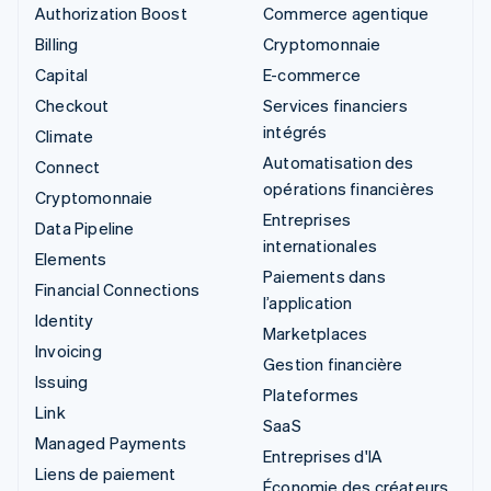
Authorization Boost
Commerce agentique
Billing
Cryptomonnaie
Capital
E-commerce
Checkout
Services financiers
intégrés
Climate
Automatisation des
Connect
opérations financières
Cryptomonnaie
Entreprises
Data Pipeline
internationales
Elements
Paiements dans
Financial Connections
l’application
Identity
Marketplaces
Invoicing
Gestion financière
Issuing
Plateformes
Link
SaaS
Managed Payments
Entreprises d'IA
Liens de paiement
Économie des créateurs