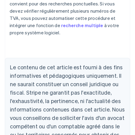
convient pour des recherches ponctuelles. Si vous
devez vérifier régulièrement plusieurs numéros de
TVA, vous pouvez automatiser cette procédure et
intégrer une fonction de
recherche multiple
à votre
propre système logiciel.
Le contenu de cet article est fourni à des fins
Allemagne
Deutsch
English
informatives et pédagogiques uniquement. Il
Australie
ne saurait constituer un conseil juridique ou
English
Autriche
fiscal. Stripe ne garantit pas l'exactitude,
Deutsch
English
l'exhaustivité, la pertinence, ni l'actualité des
Belgique
informations contenues dans cet article. Nous
Nederlands
Français
Deutsch
English
Brésil
vous conseillons de solliciter l'avis d'un avocat
Português
English
compétent ou d'un comptable agréé dans le
Bulgarie
ou les territoires concernés pour obtenir des
English