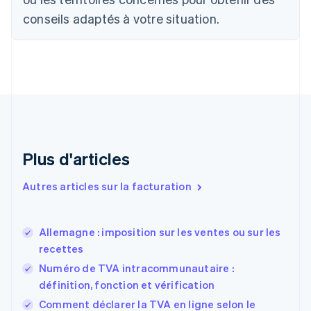
Canada
conseils adaptés à votre situation.
English
Français
Chine continentale
简体中文
English
Chypre
English
Croatie
English
Italiano
Danemark
English
Émirats arabes unis
Plus d'articles
English
Espagne
Autres articles sur la facturation
Español
English
Estonie
English
Allemagne : imposition sur les ventes ou sur les
États-Unis
recettes
English
Español
简体中文
Finlande
Numéro de TVA intracommunautaire :
English
Svenska
définition, fonction et vérification
France
Comment déclarer la TVA en ligne selon le
Français
English