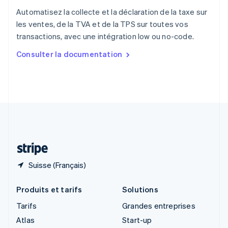
Royaume-Uni
Automatisez la collecte et la déclaration de la taxe sur
English
les ventes, de la TVA et de la TPS sur toutes vos
Singapour
transactions, avec une intégration low ou no-code.
English
简体中文
Slovaquie
Consulter la documentation
English
Slovénie
English
Italiano
Suède
Svenska
English
Suisse
Deutsch
Français
Italiano
English
Thaïlande
ไทย
English
Suisse (Français)
Produits et tarifs
Solutions
Tarifs
Grandes entreprises
Atlas
Start-up