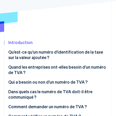
Découvrez les prochaines évolutions
Commerce en ligne
Radar
Prévention de la fraude
Écosystème
Atlas
Constitution de start-up
Partenaires
Climate
Stripe App Marketplace
Élimination du carbone
Introduction
Identity
Qu’est-ce qu’un numéro d’identification de la taxe
Vérification de l'identité
sur la valeur ajoutée ?
De quoi se compose un numéro de TVA ?
Quand les entreprises ont-elles besoin d’un numéro
de TVA ?
Quelle est la différence entre l’identifiant de TVA, le
numéro fiscal et l’identifiant fiscal ?
En quoi consiste le processus d’autoliquidation de la
Qui a besoin ou non d’un numéro de TVA ?
Stripe Sessions 2026
TVA ?
Découvrez comment Stripe construit l’infrastructure écono
Dans quels cas le numéro de TVA doit-il être
Regarder la vidéo
communiqué ?
Comment demander un numéro de TVA ?