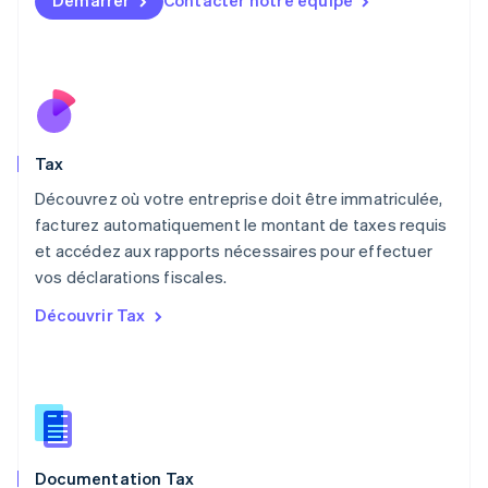
Démarrer
Contacter notre équipe
Malaisie
English
简体中文
Malte
English
Mexique
Español
English
Norvège
Tax
English
Nouvelle-Zélande
Découvrez où votre entreprise doit être immatriculée,
English
facturez automatiquement le montant de taxes requis
Pays-Bas
et accédez aux rapports nécessaires pour effectuer
Nederlands
English
vos déclarations fiscales.
Pologne
English
Découvrir Tax
Portugal
Português
English
R.A.S. de Hong Kong, Chine
English
简体中文
République tchèque
English
Roumanie
Documentation Tax
English