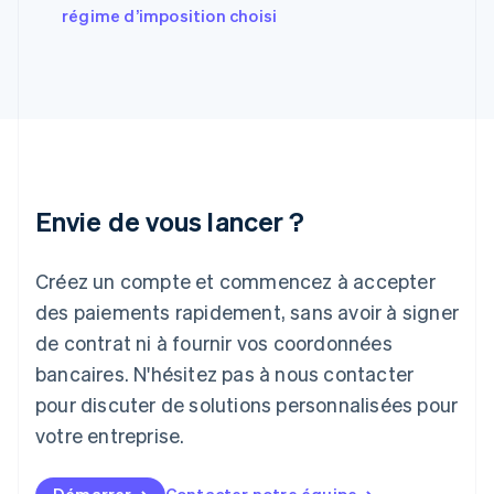
régime d’imposition choisi
Gibraltar
English
Grèce
English
Hongrie
English
Inde
English
Irlande
Envie de vous lancer ?
English
Italie
Italiano
English
Créez un compte et commencez à accepter
Japon
日本語
English
des paiements rapidement, sans avoir à signer
Lettonie
de contrat ni à fournir vos coordonnées
English
bancaires. N'hésitez pas à nous contacter
Liechtenstein
pour discuter de solutions personnalisées pour
Deutsch
English
Lituanie
votre entreprise.
English
Luxembourg
Français
Deutsch
English