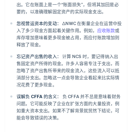
出。它在账面上是一个“账面损失”，但将其加回是必
要的，以准确理解固定资产的实际现金支出。
忽视营运资本的变动：
ΔNWC 在衡量企业在运营中投
入了多少现金方面起着关键作用。例如，
应收账款
或
阿联酋
库存增加意味着更多现金被占用，而应付账款增加则
English
释放了现金。
爱尔兰
English
忘记资产出售的收入：
计算 NCS 时，要记得纳入出
爱沙尼亚
售固定资产所得的现金。许多人容易专注于支出，而
English
忽略了资产出售所带来的现金流入，这些流入可以抵
奥地利
消部分支出。忽略这一点会导致企业看起来比实际情
Deutsch
English
澳大利亚
况花费了更多现金。
English
巴西
误解负 CFFA 的含义：
负 CFFA 并不总是意味着财务
Português
English
问题。它可能反映了企业在扩张方面的大量投资，例
保加利亚
如重大资本支出。如果不了解背景就贸然下结论，可
English
能会导致错误的决策。
比利时
Nederlands
Français
Deutsch
English
波兰