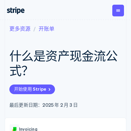
更多资源
开账单
按企业阶段
文档
学习
支付
营收
资金管
平台
理
易市
大型企业
Stripe 文档
博客
Payments
Billing
初创企业
API 参考文档
客户案例
什么是资产现金流公
在线支付
经常性收入
Global
Conn
库与 SDK
指南
Payment links
Metronome
Payouts
Stripe Apps
按用量计费
平台
式？
无代码支付
Subscriptions
向第三
按应用场景
Checkout
方打款
支持
预构建支付界
订阅管理
指南
智能体商务
面
Invoicing
加密货币
获取支持
一次性或定期
Elements
开始使用 Stripe
电子商务
接受线上付款
托管支持方案
灵活的 UI 组件
账单
嵌入式金融
实施预置结账流程
专业服务
Payment
Tax
财务自动化
构建平台或交易市场
最后更新日期：2025 年 2 月 3 日
methods
销售税和增值
全球化企业
管理订阅
接入 125+ 种支
税自动化
应用内支付
提供按用量计费
付方式
Revenue
交易市场
发行稳定币支持的支付卡
Authorization
Recognition
公司
资金管理
通过智能体配置和管理服
Boost
会计自动化
Invoicing
平台
务