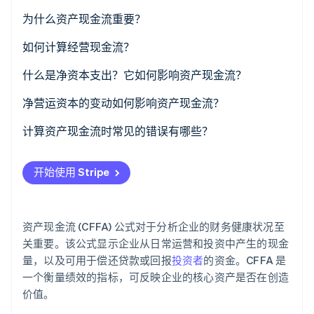
了解 Stripe 如何为 AI 构建经济基础设施。
为什么资产现金流重要？
立即观看
如何计算经营现金流？
计算示例
什么是净资本支出？它如何影响资产现金流？
维护性支出 vs. 扩张性支出
净营运资本的变动如何影响资产现金流？
负 NCS
计算示例
计算资产现金流时常见的错误有哪些？
开始使用 Stripe
资产现金流 (CFFA) 公式对于分析企业的财务健康状况至
关重要。该公式显示企业从日常运营和投资中产生的现金
量，以及可用于偿还贷款或回报
投资者
的资金。CFFA 是
一个衡量绩效的指标，可反映企业的核心资产是否在创造
价值。