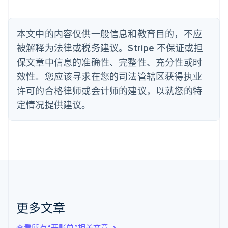
English
丹麦
English
本文中的内容仅供一般信息和教育目的，不应
德国
被解释为法律或税务建议。Stripe 不保证或担
Deutsch
English
法国
保文章中信息的准确性、完整性、充分性或时
Français
English
效性。您应该寻求在您的司法管辖区获得执业
芬兰
许可的合格律师或会计师的建议，以就您的特
English
Svenska
定情况提供建议。
荷兰
Nederlands
English
加拿大
English
Français
捷克
English
克罗地亚
English
Italiano
拉脱维亚
English
更多文章
立陶宛
English
列支敦士登
查看所有“开账单”相关文章