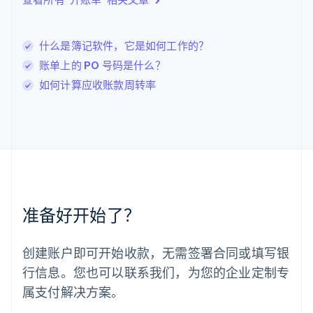
Deutsch
English
卢森堡
Français
Deutsch
English
什么是簿记软件，它是如何工作的？
罗马尼亚
账单上的 PO 号码是什么？
English
马尔他
如何计算应收账款周转率
English
马来西亚
English
简体中文
美国
English
Español
简体中文
墨西哥
Español
English
挪威
准备好开始了？
English
葡萄牙
Português
English
创建账户即可开始收款，无需签署合同或填写银
日本
行信息。您也可以联系我们，为您的企业定制专
日本語
English
瑞典
属支付解决方案。
Svenska
English
瑞士