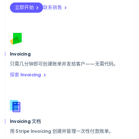
Deutsch
Français
Italiano
English
立即开始
联系销售
塞浦路斯
English
斯洛伐克
English
斯洛文尼亚
English
Italiano
泰国
Invoicing
ไทย
English
希腊
只需几分钟即可创建账单并发给客户——无需代码。
English
探索 Invoicing
西班牙
Español
English
新加坡
English
简体中文
新西兰
English
匈牙利
English
Invoicing 文档
意大利
用 Stripe Invoicing 创建并管理一次性付款账单。
Italiano
English
印度