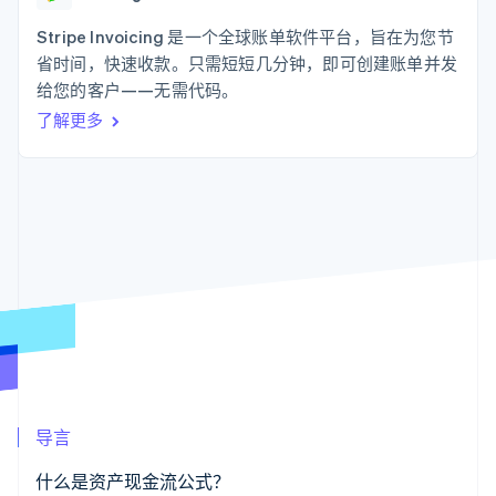
支付成功率优
Stripe Sigma
产品路线图
SaaS
化
自定义报告
Sessions 年度大会
Stripe Invoicing 是一个全球账单软件平台，旨在为您节
Link
Data Pipeline
招聘
省时间，快速收款。只需短短几分钟，即可创建账单并发
加速结账
数据同步
资讯中心
资源
给您的客户——无需代码。
Stripe Press
按行业
了解更多
应用集成
AI 企业
代码示例
更多
创作者经济
开发者博客
联系
Product roadmap
游戏
API 状态
了解未来规划
酒店、旅游与休闲
联系销售
保险
Radar
成为合作伙伴
媒体与娱乐
欺诈防范
非营利组织
Atlas
专业服务
初创企业注册
公共部门
零售
Climate
碳移除
生态系统
导言
合作伙伴
Stripe App Marketplace
什么是资产现金流公式？
Stripe Sessions 2026