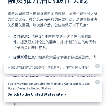
初创公司融资不仅是寻求资金的过程，同样也是拓展人脉
的重要过程。推介结束后采取的后续行动，对建立投资者
关系至关重要。每次推介后，您应该做好以下几点：
及时跟进：
请在 24 小时内发送一封个性化感谢邮
件。提及双方讨论过的要点，并对他们付出的时间和
给予的关注表达感谢。
提供所需信息：
如果您承诺提供更多数据或答案，请
在后续回复中包含。这显示了可靠性和对细节的关
本网站展示的产品和服务仅供信息参考，并不在中国大陆提供
注。
回应反馈或疑虑：
如果投资者在会议中表达了担忧或
提供了反馈，请在后续沟通中回应这些问题。
You’re viewing our website for Mainland China, but it looks
like you’re in the United States.
保持对话开放：
询问是否可以发送您初创公司进展的
Switch to the United States site
最新情况。保持在对方的视野中，有助于建立长期关
系。