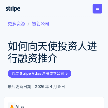
更多资源
初创公司
按企业阶段
文档
学习
支付
营收
资金管
平台
理
易市
大型企业
Stripe 文档
博客
Payments
Billing
初创企业
API 参考文档
客户案例
如何向天使投资人进
在线支付
经常性收入
Global
Conn
库与 SDK
指南
Payment links
Metronome
Payouts
Stripe Apps
按用量计费
平台
行融资推介
无代码支付
Subscriptions
向第三
按应用场景
Checkout
方打款
支持
预构建支付界
订阅管理
指南
智能体商务
面
Invoicing
加密货币
获取支持
一次性或定期
Elements
通过 Stripe Atlas 注册成立公司
电子商务
接受线上付款
托管支持方案
灵活的 UI 组件
账单
嵌入式金融
实施预置结账流程
专业服务
支付方式
Tax
财务自动化
构建平台或交易市场
最后更新日期：2026 年 4 月 9 日
支持 125 种以
销售税和增值
全球化企业
管理订阅
上
税自动化
应用内支付
提供按用量计费
Authorization
Revenue
交易市场
发行稳定币支持的支付卡
Boost
Recognition
公司
资金管理
通过智能体配置和管理服
支付成功率优
会计自动化
Atlas
平台
务