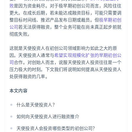
败
是因为资金耗尽。对于极早期初创公司而言，风险往往
价值主张或商业模式阐述不清
全球顶尖水准的公司法律文件
更大。在成长后期，若未能达成融资目标，可能只需要调
整目标时间线、推迟产品发布日期或裁员。但
极早期初创
缺乏透明度或忽视风险
Stripe Payments 服务首年免费，更享价值 5 万美元的
公司
若无法获得融资，整个业务可能在尚未真正起步前就
合作伙伴专属优惠与折扣
忽略跟进或反馈
彻底失败。
退出策略不明确
这就是天使投资人在初创公司领域影响力如此之大的原
因。天使投资人通常与
希望实现规模化扩张的早期初创公
司
合作。对创始人而言，说服天使投资人投资往往是一个
压力极大的时刻。下文我们将说明如何提高从天使投资人
处获得融资的几率。
本文内容
什么是天使投资人？
如何向天使投资人进行融资推介
天使投资人会投资哪些类型的初创公司？