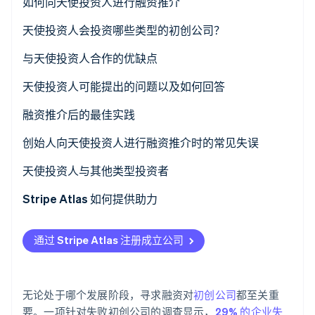
天使投资人能支付多少？
如何向天使投资人进行融资推介
了解 Stripe 如何为 AI 构建经济基础设施。
立即观看
1. 了解您的业务与市场
天使投资人会投资哪些类型的初创公司？
2. 精心打磨推介内容
与天使投资人合作的优缺点
3. 展示财务状况
天使投资人的优点
天使投资人可能提出的问题以及如何回答
4. 突出团队优势
天使投资人的缺点
融资推介后的最佳实践
5. 明确融资需求
创始人向天使投资人进行融资推介时的常见失误
准备不足
天使投资人与其他类型投资者
过于乐观或不切实际的预测
Stripe Atlas 如何提供助力
未突出团队优势
申请使用 Atlas
通过 Stripe Atlas 注册成立公司
忽视或低估竞争
在雇主识别号 (EIN) 下发之前接受付款和办理银行业务
资金用途表述模糊
非现金创始人股权认购
无论处于哪个发展阶段，寻求融资对
初创公司
都至关重
忽视市场规模和市场契合度的重要性
自动申报 83(b) 税务选择
要。一项针对失败初创公司的调查显示，
29% 的企业失