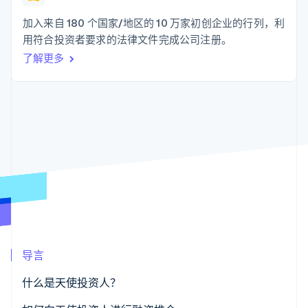
化
Stripe Sigma
产品路线图
SaaS
自定义报告
Link
Sessions 年度大会
加入来自 180 个国家/地区的 10 万家初创企业的行列，利
加速结账
Data Pipeline
招聘
用符合投资者要求的法律文件完成公司注册。
数据同步
资讯中心
资源
了解更多
Stripe Press
按行业
应用集成
AI 企业
代码示例
更多
创作者经济
开发者博客
联系
Product roadmap
游戏
API 状态
了解未来规划
酒店、旅游与休闲
联系销售
保险
Radar
成为合作伙伴
媒体与娱乐
欺诈防范
非营利组织
Atlas
专业服务
初创企业注册
公共部门
零售
Climate
碳移除
导言
生态系统
什么是天使投资人？
合作伙伴
Stripe App Marketplace
Stripe Sessions 2026