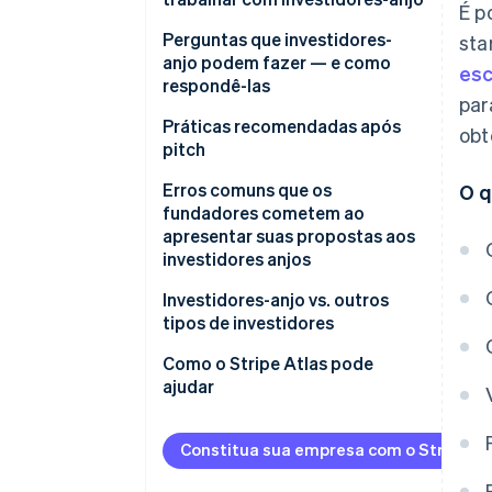
É p
3. Apresente seus dados
financeiros
Vantagens de investidores-anjo
Perguntas que investidores-
sta
anjo podem fazer — e como
esc
4. Destaque sua equipe
Desvantagens de investidores
respondê-las
anjos
par
5. Defina claramente seu pedido
Práticas recomendadas após
obt
pitch
Erros comuns que os
O q
fundadores cometem ao
apresentar suas propostas aos
investidores anjos
Falta de preparação
Investidores-anjo vs. outros
tipos de investidores
Projeções excessivamente
otimistas ou irrealistas
Como o Stripe Atlas pode
ajudar
Deixar de destacar os pontos
fortes da equipe
Como se inscrever no Atlas
Constitua sua empresa com o Stripe At
Ignorar ou subestimar a
Aceitação de pagamentos e
concorrência
serviços bancários antes da