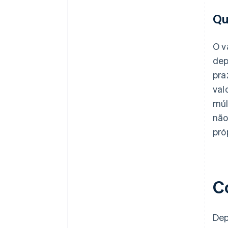
Qu
O v
dep
pra
val
múl
não
pró
C
Dep