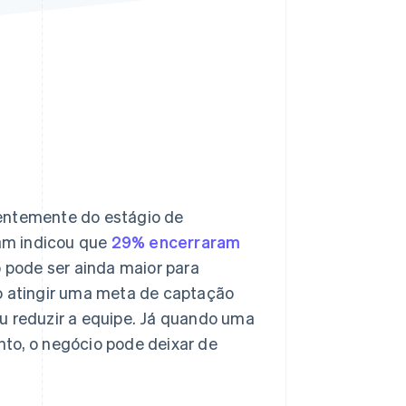
Stripe Sessions 2026
Veja como a Stripe está
construindo a
infraestrutura
econômica da IA.
Assista agora
entemente do estágio de
am indicou que
29% encerraram
o pode ser ainda maior para
ão atingir uma meta de captação
u reduzir a equipe. Já quando uma
to, o negócio pode deixar de