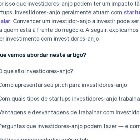
or isso que investidores-anjo podem ter um impacto t
rtups. Investidores-anjo geralmente atuam com
start
alar
. Convencer um investidor-anjo a investir pode s
a quem está à frente do negócio. A seguir, explicam
er investimento com investidores-anjo.
ue vamos abordar neste artigo?
O que são investidores-anjo?
Como apresentar seu pitch para investidores-anjo
Com quais tipos de startups investidores-anjo trabalh
Vantagens e desvantagens de trabalhar com investido
Perguntas que investidores-anjo podem fazer — e co
las
Práticas recomendadas após pitch