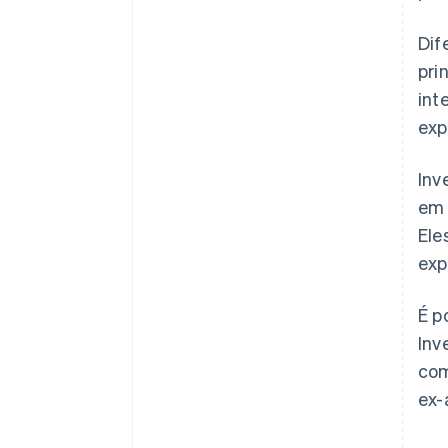
Dif
pri
int
exp
Inv
em 
Ele
exp
É p
Inv
com
ex-