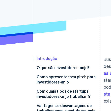
Authorization Boost
Otimizações de aceitação
Link
Checkout acelerado
Financial Connections
Dados de contas vinculadas
Introdução
Bus
des
O que são investidores-anjo?
as 
Quanto um investidor-anjo
Como apresentar seu pitch para
sta
costuma investir?
investidores-anjo
pod
1. Entenda seu negócio e o
Com quais tipos de startups
sta
mercado
investidores-anjo trabalham?
exi
2. Desenvolva seu pitch
Vantagens e desvantagens de
trabalhar com investidores-anjo