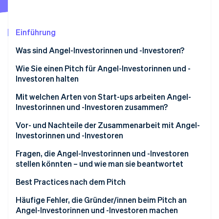
Betrugsprävention
Ecosystem
Atlas
Start-up-Gründung
Partner
Einführung
Stripe App-Marktplatz
Climate
Was sind Angel-Investorinnen und -Investoren?
CO₂-Entnahme
Identity
Wie viel Geld kann ich von Angel- Investorinnen und -
Wie Sie einen Pitch für Angel-Investorinnen und -
Online-Identitätsprüfung
Investoren erwarten?
Investoren halten
1. Ihr Unternehmen und Ihren Markt genau kennen
Mit welchen Arten von Start-ups arbeiten Angel-
Investorinnen und -Investoren zusammen?
2. Pitch erstellen
Vor- und Nachteile der Zusammenarbeit mit Angel-
Stripe-Sessions 2026
3. Finanzen präsentieren
Investorinnen und -Investoren
Erfahren Sie, wie Stripe Lösungen für die W
Jetzt ansehen
4. Ihr Team hervorheben
Vorteile von Angel-Investorinnen und -Investoren
Fragen, die Angel-Investorinnen und -Investoren
stellen könnten – und wie man sie beantwortet
5. Wissen, wie viel Sie brauchen
Nachteile von Angel-Investorinnen und -Investoren
Best Practices nach dem Pitch
Häufige Fehler, die Gründer/innen beim Pitch an
Angel-Investorinnen und -Investoren machen