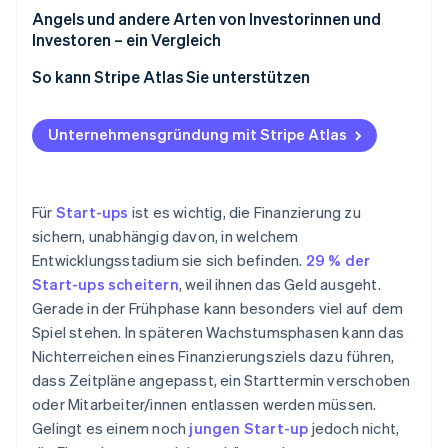
Mangelnde Vorbereitung
Angels und andere Arten von Investorinnen und
Investoren – ein Vergleich
Zu optimistische oder unrealistische Prognosen
So kann Stripe Atlas Sie unterstützen
Versäumnis, die Stärken des Teams herauszustellen
Beantragung bei Atlas
Den Wettbewerb ignorieren oder unterschätzen
Unternehmensgründung mit Stripe Atlas
Zahlungen und Bankgeschäfte vor Erhalt der EIN-
Unkonkrete Verwendung der Mittel
Nummer akzeptieren
Vernachlässigung der Marktgröße und
Erwerb von Gründeranteilen ohne Barmittel
Für
Start-ups
ist es wichtig, die Finanzierung zu
Markttauglichkeit
sichern, unabhängig davon, in welchem
Automatische Einreichung des 83(b)-
Entwicklungsstadium sie sich befinden.
29 % der
Mangelhafte Erläuterung des Wertversprechen oder
Steuerformulars
Geschäftsmodells
Start-ups scheitern
, weil ihnen das Geld ausgeht.
Hochwertige rechtliche Unternehmensdokumente
Gerade in der Frühphase kann besonders viel auf dem
Mangelnde Transparenz oder Vernachlässigung von
Spiel stehen. In späteren Wachstumsphasen kann das
Risiken
Ein Jahr Stripe Payments kostenlos, plus
Nichterreichen eines Finanzierungsziels dazu führen,
Partnergutschriften und Rabatte im Wert von
Folgekommunikation oder Feedback ignorieren
dass Zeitpläne angepasst, ein Starttermin verschoben
50.000 USD
oder Mitarbeiter/innen entlassen werden müssen.
Unklare Exit-Strategie
Gelingt es einem noch
jungen Start-up
jedoch nicht,