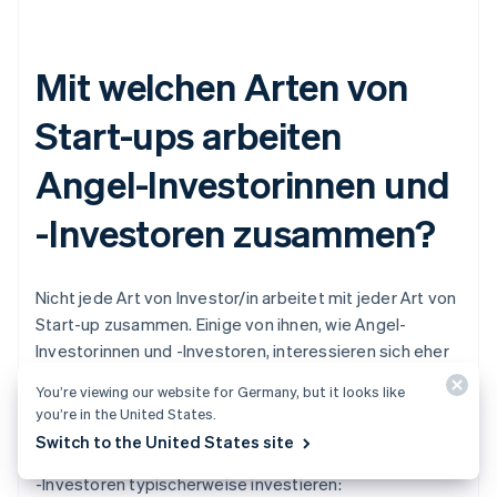
Mit welchen Arten von
Start-ups arbeiten
Angel-Investorinnen und
-Investoren zusammen?
Nicht jede Art von Investor/in arbeitet mit jeder Art von
Start-up zusammen. Einige von ihnen, wie Angel-
Investorinnen und -Investoren, interessieren sich eher
für sehr junge Start-ups. Andere, wie VC-Fonds, ziehen
You’re viewing our website for Germany, but it looks like
es vor, in Unternehmen zu investieren, die sich in ihrem
you’re in the United States.
Markt bereits bewährt haben. Hier ist ein Überblick über
Switch to the United States site
die Arten von Start-ups, in die Angel-Investorinnen und
-Investoren typischerweise investieren: