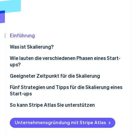
Betrugsprävention
Ecosystem
Atlas
Start-up-Gründung
Partner
Stripe App-Marktplatz
Climate
CO₂-Entnahme
Einführung
Identity
Was ist Skalierung?
Online-Identitätsprüfung
Wie lauten die verschiedenen Phasen eines Start-
ups?
Geeigneter Zeitpunkt für die Skalierung
Stripe-Sessions 2026
Zu überwachende Geschäftsbereiche
Fünf Strategien und Tipps für die Skalierung eines
Erfahren Sie, wie Stripe Lösungen für die W
Start-ups
Jetzt ansehen
Externe Faktoren, die die Skalierung beeinflussen
1. Frühzeitig und regelmäßig planen
So kann Stripe Atlas Sie unterstützen
2. Agilität kultivieren – auch in der Wachstumsphase
Gründen mit Atlas
Unternehmensgründung mit Stripe Atlas
3. Abläufe optimieren
Zahlungen und Bankgeschäfte vor Erhalt der EIN