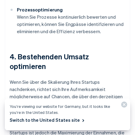
Prozessoptimierung
Wenn Sie Prozesse kontinuierlich bewerten und
optimieren, können Sie Engpässe identifizieren und
eliminieren und die Effizienz verbessern.
4. Bestehenden Umsatz
optimieren
Wenn Sie über die Skalierung Ihres Startups
nachdenken, richtet sich Ihre Aufmerksamkeit
möglicherweise auf Chancen, die über den derzeitigen
Geschäftsbereich hinausgehen, wie beispielsweise
You’re viewing our website for Germany, but it looks like
neue Einnahmequellen und die Expansion in
you’re in the United States.
unerschlossene Märkte. Ein wesentlicher Bestandteil
Switch to the United States site
eines nachhaltigen, dauerhaften Wachstums für
Startups ist jedoch die Maximierung der Einnahmen, die