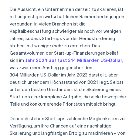
4. Bestehenden Umsatz optimieren
Gründeraktien ohne Geldeinsatz
Die Aussicht, ein Unternehmen derzeit zu skalieren, ist
5. Mögliche Wachstumsbereiche priorisieren
Automatische Einreichung des Steuereinbehalts
mit ungünstigen wirtschaftlichen Rahmenbedingungen
nach Artikel 83(b)
verbunden: In vielen Branchen ist die
Erstklassige juristische Unternehmensdokumente
Kapitalbeschaffung schwieriger als noch vor wenigen
Jahren, sodass Start-ups vor der Herausforderung
Ein Jahr Stripe Payments gratis, plus 50.000 $ in
stehen, mit weniger mehr zu erreichen. Das
Partnerguthaben
Gesamtvolumen der Start-up-Finanzierungen belief
sich im
Jahr 2024 auf fast 314 Milliarden US-Dollar
,
was zwar einen Anstieg gegenüber den
304 Milliarden US-Dollar im Jahr 2023 darstellt, aber
deutlich unter dem Höchststand von 2021 liegt. Selbst
unter den besten Umständen ist die Skalierung eines
Start-ups eine komplexe Aufgabe, die viele bewegliche
Teile und konkurrierende Prioritäten mit sich bringt.
Dennoch stehen Start-ups zahlreiche Möglichkeiten zur
Verfügung, um ihre Chancen auf eine nachhaltige
Skalierung und langfristigen Erfolg zu maximieren – von