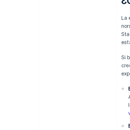
¿
La 
nor
Sta
est
Si 
cre
exp