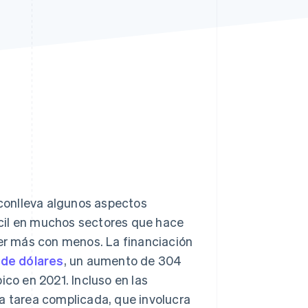
Sesiones de Stripe
2026
Descubre cómo Stripe
construye la
infraestructura
económica para la IA.
Mirar ahora
conlleva algunos aspectos
cil en muchos sectores que hace
cer más con menos. La financiación
 de dólares
, un aumento de 304
ico en 2021. Incluso en las
na tarea complicada, que involucra