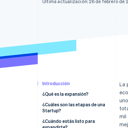
Última actualización: 26 de febrero de 
Introducción
La 
eco
¿Qué es la expansión?
uno
¿Cuáles son las etapas de una
tot
Startup?
mil
¿Cuándo estás listo para
mej
expandirte?