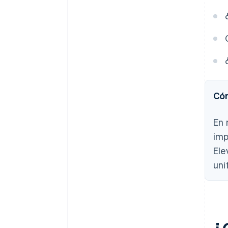
Payments, más $50,000 en
créditos y descuentos para
socios
Cóm
En 
imp
Ele
uni