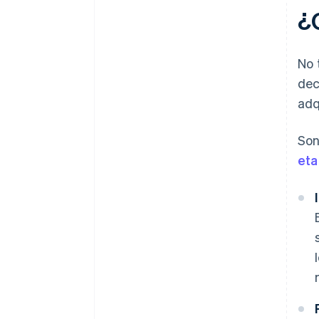
¿
No 
dec
adq
Son
et