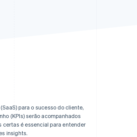
Stripe Sessions 2026
Veja como a Stripe está
construindo a
infraestrutura
econômica da IA.
Assista agora
(SaaS) para o sucesso do cliente,
enho (KPIs) serão acompanhados
s certas é essencial para entender
s insights.