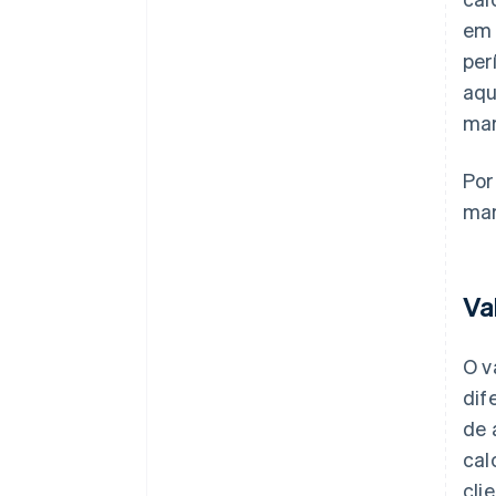
em 
per
aqu
mar
Por
mar
Va
O v
dif
de 
cal
cli