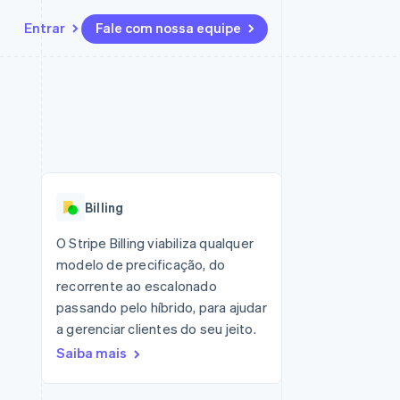
Entrar
Fale com nossa equipe
Recursos
Ecossistema
Contato
 marketplaces
Mais
Integrações de aplicativos
Parceiros
Fale com a equipe de vendas
Product roadmap
sões
Exemplos de códigos
Stripe App Marketplace
Seja um parceiro
Veja o que está chegando
ara plataformas
Blog de desenvolvedores
 platforms
zer
Status da API
Radar
ceiros
Prevenção de fraudes
Billing
Atlas
ativos
 e virtuais
Incorporação de startups
O Stripe Billing viabiliza qualquer
modelo de precificação, do
Climate
Remoção de carbono
recorrente ao escalonado
passando pelo híbrido, para ajudar
Identity
Verificação de identidade
a gerenciar clientes do seu jeito.
Saiba mais