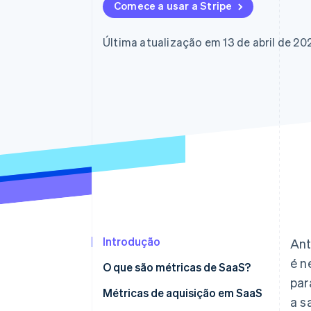
Authorization Boost
Comece a usar a Stripe
Otimizações de aceitação
Link
Checkout acelerado
Última atualização em 13 de abril de 20
Financial Connections
Dados de contas vinculadas
Introdução
Ant
é n
O que são métricas de SaaS?
par
Principais métricas de SaaS por
Métricas de aquisição em SaaS
a s
tipo