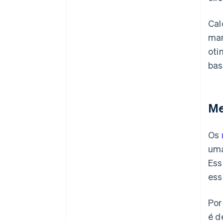
Cal
mar
oti
bas
Me
Os
uma
Ess
ess
Por
é d