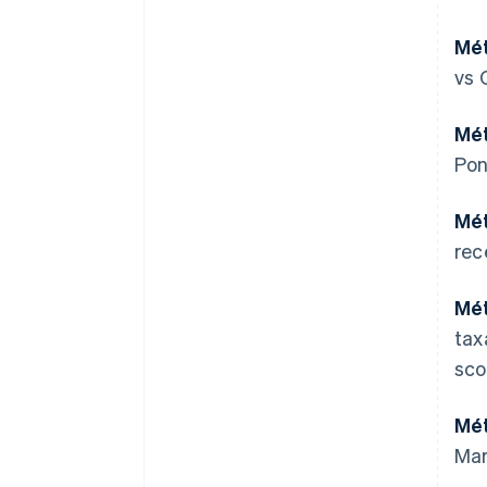
Mét
vs 
Mét
Pon
Mét
rec
Mét
tax
sco
Mét
Mar