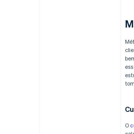
M
Mét
cli
bem
ess
est
tom
Cu
O
c
cal