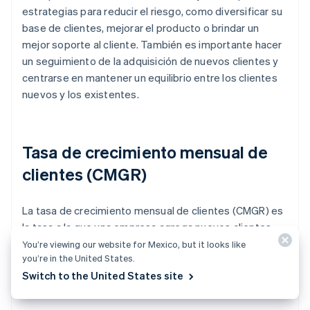
estrategias para reducir el riesgo, como diversificar su
base de clientes, mejorar el producto o brindar un
mejor soporte al cliente. También es importante hacer
un seguimiento de la adquisición de nuevos clientes y
centrarse en mantener un equilibrio entre los clientes
nuevos y los existentes.
Tasa de crecimiento mensual de
clientes (CMGR)
La tasa de crecimiento mensual de clientes (CMGR) es
la tasa a la que una empresa agrega nuevos clientes
mensualmente. Por lo general, se mide como un
You’re viewing our website for Mexico, but it looks like
you’re in the United States.
porcentaje y se calcula comparando la cantidad de
Switch to the United States site
nuevos clientes agregados en un mes determinado
con la cantidad de clientes al comienzo de ese mes.