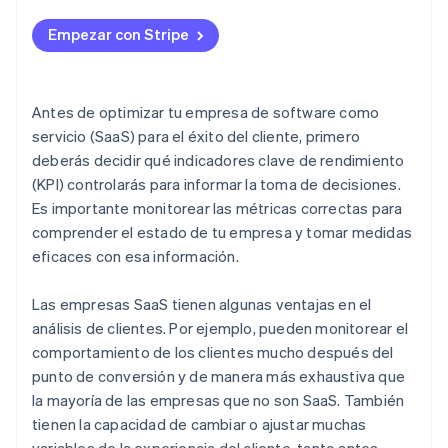
Retención de clientes empresariales
Concentración de clientes
Valor vitalicio del cliente (LTV)
Número mágico
Empezar con Stripe
Tasa de crecimiento mensual de clientes (CMGR)
Relación CAC-LTV
Índice neto de recomendación (NPS)
Métrica «burn multiple»
Antes de optimizar tu empresa de software como
Relación de interés-rentabilidad (o «hype ratio»)
servicio (SaaS) para el éxito del cliente, primero
deberás decidir qué indicadores clave de rendimiento
(KPI) controlarás para informar la toma de decisiones.
Es importante monitorear las métricas correctas para
comprender el estado de tu empresa y tomar medidas
eficaces con esa información.
Las empresas SaaS tienen algunas ventajas en el
análisis de clientes. Por ejemplo, pueden monitorear el
comportamiento de los clientes mucho después del
punto de conversión y de manera más exhaustiva que
la mayoría de las empresas que no son SaaS. También
tienen la capacidad de cambiar o ajustar muchas