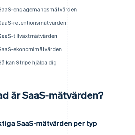
SaaS-engagemangsmätvärden
SaaS-retentionsmätvärden
SaaS-tillväxtmätvärden
SaaS-ekonomimätvärden
Så kan Stripe hjälpa dig
ad är SaaS-mätvärden?
ktiga SaaS-mätvärden per typ