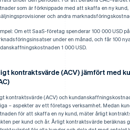
tnader som är förknippade med att skaffa en ny kund, 
säljningsprovisioner och andra marknadsföringskostna
mpel: Om ett SaaS-företag spenderar 100 000 USD på 
knadsföringsinsatser under en månad, och får 100 nya 
danskaffningskostnaden 1 000 USD.
ligt kontraktsvärde (ACV) jämfört med 
AC)
igt kontraktsvärde (ACV) och kundanskaffningskostnad
tiga – aspekter av ett företags verksamhet. Medan k
tnaden för att skaffa en ny kund, mäter årligt kontra
äkten per kund och år. Årligt kontraktsvärde beräknas g
traktsvärdet för alla kunder och dela det med antalet 