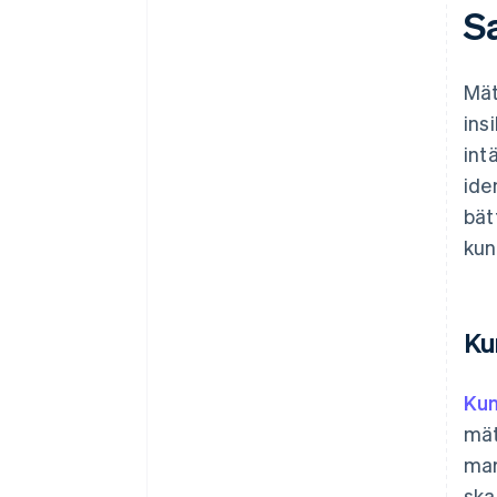
S
Mät
ins
int
ide
bät
kun
Ku
Kun
mät
mar
ska