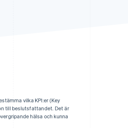
Stripe Sessions 2026
Se hur Stripe bygger den
ekonomiska
infrastrukturen för AI.
Titta nu
estämma vilka KPI:er (Key
 till beslutsfattandet. Det är
 övergripande hälsa och kunna