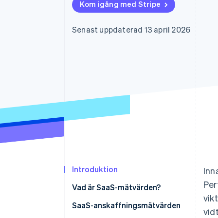
Kom igång med Stripe
Accelererad kassaprocess
Financial Connections
Länkade finanskontodata
Senast uppdaterad 13 april 2026
Introduktion
Inn
Per
Vad är SaaS-mätvärden?
vik
Viktiga SaaS-mätvärden per typ
SaaS-anskaffningsmätvärden
vid