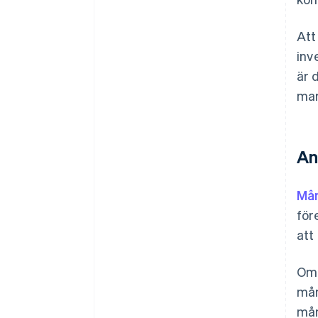
Att
inv
är 
mar
An
Mån
för
att
Om 
mån
mån