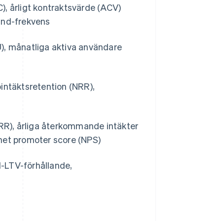
 årligt kontraktsvärde (ACV)
und-frekvens
), månatliga aktiva användare
ointäktsretention (NRR),
R), årliga återkommande intäkter
net promoter score (NPS)
l-LTV-förhållande,