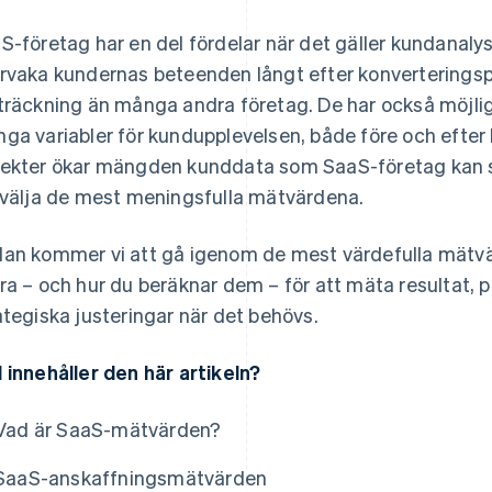
S-företag har en del fördelar när det gäller kundanalys
rvaka kundernas beteenden långt efter konverteringsp
träckning än många andra företag. De har också möjligh
ga variabler för kundupplevelsen, både före och efte
ekter ökar mängden kunddata som SaaS-företag kan s
 välja de mest meningsfulla mätvärdena.
an kommer vi att gå igenom de mest värdefulla mätvä
ra – och hur du beräknar dem – för att mäta resultat, 
ategiska justeringar när det behövs.
 innehåller den här artikeln?
Vad är SaaS-mätvärden?
SaaS-anskaffningsmätvärden