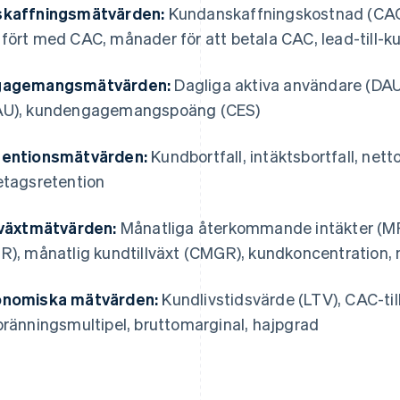
kaffningsmätvärden:
Kundanskaffningskostnad (CAC),
fört med CAC, månader för att betala CAC, lead-till-k
gagemangsmätvärden:
Dagliga aktiva användare (DAU
U), kundengagemangspoäng (CES)
entionsmätvärden:
Kundbortfall, intäktsbortfall, nett
etagsretention
lväxtmätvärden:
Månatliga återkommande intäkter (MR
R), månatlig kundtillväxt (CMGR), kundkoncentration, 
nomiska mätvärden:
Kundlivstidsvärde (LTV), CAC-til
bränningsmultipel, bruttomarginal, hajpgrad