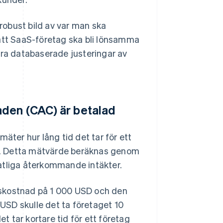
obust bild av var man ska
 att SaaS-företag ska bli lönsamma
öra databaserade justeringar av
aden (CAC) är betalad
mäter hur lång tid det tar för ett
und. Detta mätvärde beräknas genom
tliga återkommande intäkter.
gskostnad på 1 000 USD och den
USD skulle det ta företaget 10
 tar kortare tid för ett företag