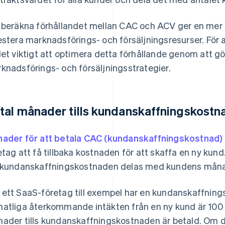
 beräkna förhållandet mellan CAC och ACV ger en mer r
estera marknadsförings- och försäljningsresurser. För
det viktigt att optimera detta förhållande genom att g
knadsförings- och försäljningsstrategier.
tal månader tills kundanskaffningskostn
ader för att betala CAC (kundanskaffningskostnad)
etag att få tillbaka kostnaden för att skaffa en ny k
 kundanskaffningskostnaden delas med kundens måna
ett SaaS-företag till exempel har en kundanskaffnin
atliga återkommande intäkten från en ny kund är 100 
ader tills kundanskaffningskostnaden är betald. Om det