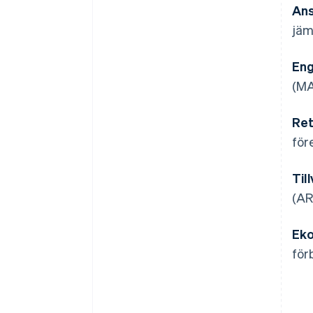
Ans
jäm
En
(MA
Ret
för
Til
(AR
Eko
för