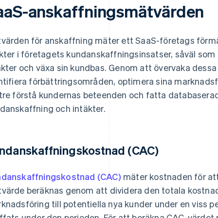
aaS-anskaffningsmätvärden
värden för anskaffning mäter ett SaaS-företags förmå
ikter i företagets kundanskaffningsinsatser, såväl so
äkter och växa sin kundbas. Genom att övervaka dess
ntifiera förbättringsområden, optimera sina marknadsfö
tre förstå kundernas beteenden och fatta databaserade
danskaffning och intäkter.
ndanskaffningskostnad (CAC)
danskaffningskostnad (CAC)
mäter kostnaden för att
värde beräknas genom att dividera den totala kostnad
knadsföring till potentiella nya kunder under en viss 
ffats under den perioden. För att beräkna CAC-värdet m