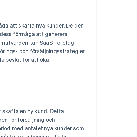
ga att skaffa nya kunder. De ger
m dess förmåga att generera
a mätvärden kan SaaS-företag
rings- och försäljningsstrategier,
 beslut för att öka
 skaffa en ny kund. Detta
en för försäljning och
period med antalet nya kunder som
åste du ta hänsyn till alla