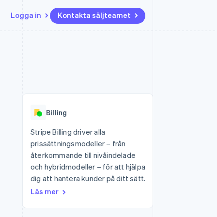
Logga in
Kontakta säljteamet
Resurser
Ecosystem
Kontakt
ch
Mer
er
Appintegrationer
Partner
Kontakta säljteamet
Product roadmap
Kodexempel
Stripe App Marketplace
Bli partner
Se vad som kommer härnäst
Utvecklarblogg
r plattformar
tid
API-status
Radar
Bedrägeribekämpning
Billing
Atlas
Bolagsbildning för startups
Stripe Billing driver alla
prissättningsmodeller – från
Climate
Koldioxidinfångning
återkommande till nivåindelade
och hybridmodeller – för att hjälpa
Identity
Identitetsverifiering online
dig att hantera kunder på ditt sätt.
Läs mer