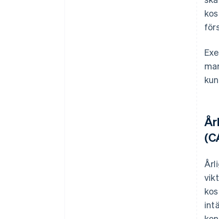
kos
för
Exe
mar
kun
År
(C
Årl
vik
kos
int
kon