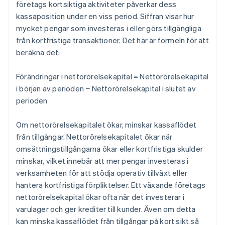
företags kortsiktiga aktiviteter påverkar dess
kassaposition under en viss period. Siffran visar hur
mycket pengar som investeras i eller görs tillgängliga
från kortfristiga transaktioner. Det här är formeln för att
beräkna det:
Förändringar i nettorörelsekapital = Nettorörelsekapital
i början av perioden − Nettorörelsekapital i slutet av
perioden
Om nettorörelsekapitalet ökar, minskar kassaflödet
från tillgångar. Nettorörelsekapitalet ökar när
omsättningstillgångarna ökar eller kortfristiga skulder
minskar, vilket innebär att mer pengar investeras i
verksamheten för att stödja operativ tillväxt eller
hantera kortfristiga förpliktelser. Ett växande företags
nettorörelsekapital ökar ofta när det investerar i
varulager och ger krediter till kunder. Även om detta
kan minska kassaflödet från tillgångar på kort sikt så