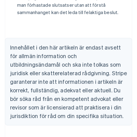
Belgien
man förhastade slutsatser utan att förstå
Nederlands
Français
Deutsch
English
sammanhanget kan det leda till felaktiga beslut.
Brasilien
Português
English
Bulgarien
English
Cypern
Innehållet i den här artikeln är endast avsett
English
Danmark
för allmän information och
English
utbildningsändamål och ska inte tolkas som
Estland
juridisk eller skatterelaterad rådgivning. Stripe
English
Fastlandskina
garanterar inte att informationen i artikeln är
简体中文
English
korrekt, fullständig, adekvat eller aktuell. Du
Finland
English
Svenska
bör söka råd från en kompetent advokat eller
Frankrike
revisor som är licensierad att praktisera i din
Français
English
Förenade Arabemiraten
jurisdiktion för råd om din specifika situation.
English
Gibraltar
English