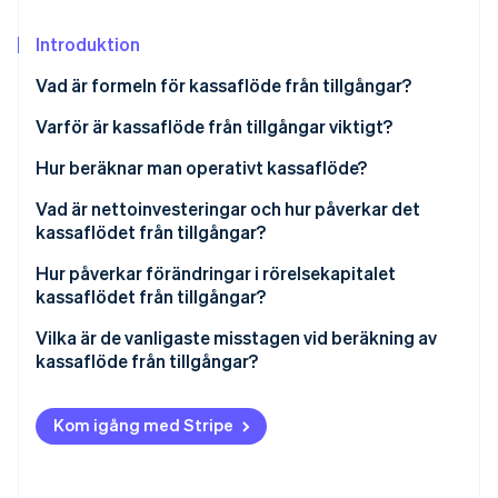
Identitetsverifiering online
Partner
Stripe App Marketplace
Introduktion
Vad är formeln för kassaflöde från tillgångar?
Varför är kassaflöde från tillgångar viktigt?
Stripe Sessions 2026
Se hur Stripe bygger den ekonomiska inf
Hur beräknar man operativt kassaflöde?
Titta nu
Räkneexempel
Vad är nettoinvesteringar och hur påverkar det
kassaflödet från tillgångar?
Utgifter för underhåll jämfört med expansion
Hur påverkar förändringar i rörelsekapitalet
kassaflödet från tillgångar?
Negativa nettoinvesteringar
Räkneexempel
Vilka är de vanligaste misstagen vid beräkning av
kassaflöde från tillgångar?
Kom igång med Stripe