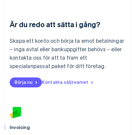
Luxemburg
Français
Deutsch
English
Malaysia
Är du redo att sätta i gång?
English
简体中文
Malta
English
Skapa ett konto och börja ta emot betalningar
Mexiko
Español
English
– inga avtal eller bankuppgifter behövs – eller
Nederländerna
kontakta oss för att ta fram ett
Nederlands
English
Norge
specialanpassat paket för ditt företag.
English
Nya Zeeland
Börja nu
Kontakta säljteamet
English
Polen
English
Portugal
Português
English
Rumänien
English
Schweiz
Invoicing
Deutsch
Français
Italiano
English