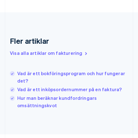
Grekland
English
Hongkong SAR, Kina
English
简体中文
Indien
English
Fler artiklar
Irland
English
Visa alla artiklar om fakturering
Italien
Italiano
English
Japan
日本語
English
Vad är ett bokföringsprogram och hur fungerar
Kanada
det?
English
Français
Vad är ett inköpsordernummer på en faktura?
Kroatien
English
Italiano
Hur man beräknar kundfordringars
Lettland
omsättningskvot
English
Liechtenstein
Deutsch
English
Litauen
English