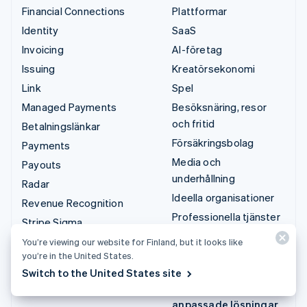
Financial Connections
Plattformar
Identity
SaaS
Invoicing
AI-företag
Issuing
Kreatörsekonomi
Link
Spel
Managed Payments
Besöksnäring, resor
och fritid
Betalningslänkar
Försäkringsbolag
Payments
Media och
Payouts
underhållning
Radar
Ideella organisationer
Revenue Recognition
Professionella tjänster
Stripe Sigma
Offentlig sektor
Tax
You’re viewing our website for Finland, but it looks like
Detaljhandel
you’re in the United States.
Terminal
Switch to the United States site
Treasury
Integrationer och
anpassade lösningar