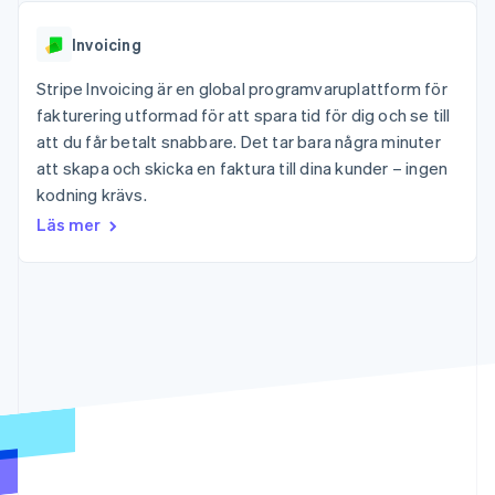
Godkännandeoptimeringar
Recognition
Företag
Plattformar
Erbjud
Link
Automatiserad
SaaS
användningsbaserad
Accelererad kassaprocess
Invoicing
redovisning
Produktplan
fakturering
Financial Connections
Stripe Sigma
Sessions årliga
Utfärda stablecoin-
Länkade finanskontodata
Stripe Invoicing är en global programvaruplattform för
Anpassade
konferens
stödda kort
rapporter
Karriärer
fakturering utformad för att spara tid för dig och se till
Tillhandahåll och
Efter bransch
Data Pipeline
Nyhetsrum
hantera tjänster med
att du får betalt snabbare. Det tar bara några minuter
Datasynkronisering
Stripe Press
agenter
att skapa och skicka en faktura till dina kunder – ingen
AI-företag
Kreatörsekonomi
kodning krävs.
Spel
Läs mer
Besöksnäring, resor
Kontakt
Mer
Resurser
och fritid
Product roadmap
Försäkringsbolag
Kontakta säljteamet
Se vad som kommer härnäst
Media och
Appintegrationer
Bli partner
underhållning
Kodexempel
Radar
Ideella organisationer
Utvecklarblogg
Bedrägeribekämpning
Professionella tjänster
API-status
Offentlig sektor
Atlas
Detaljhandel
Bolagsbildning för startups
Climate
Koldioxidinfångning
Ecosystem
Identity