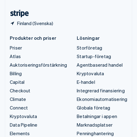
Österrike
Deutsch
English
Finland (Svenska)
Produkter och priser
Lösningar
Priser
Storföretag
Atlas
Startup-företag
Auktoriseringsförstärkning
Agentbaserad handel
Billing
Kryptovaluta
Capital
E-handel
Checkout
Integrerad finansiering
Climate
Ekonomiautomatisering
Connect
Globala företag
Kryptovaluta
Betalningar i appen
Data Pipeline
Marknadsplatser
Elements
Penninghantering