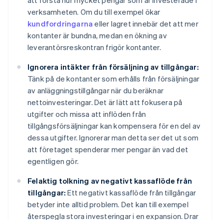
att förstå hur mycket pengar som är investerade i
verksamheten. Om du till exempel ökar
kundfordringarna
eller lagret innebär det att mer
kontanter är bundna, medan en ökning av
leverantörsreskontran frigör kontanter.
Ignorera intäkter från försäljning av tillgångar:
Tänk på de kontanter som erhålls från försäljningar
av anläggningstillgångar när du beräknar
nettoinvesteringar. Det är lätt att fokusera på
utgifter och missa att inflöden från
tillgångsförsäljningar kan kompensera för en del av
dessa utgifter. Ignorerar man detta ser det ut som
att företaget spenderar mer pengar än vad det
egentligen gör.
Felaktig tolkning av negativt kassaflöde från
tillgångar:
Ett negativt kassaflöde från tillgångar
betyder inte alltid problem. Det kan till exempel
Australien
återspegla stora investeringar i en expansion. Drar
English