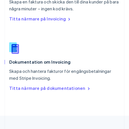
Skapa en faktura och skicka den till dina kunder på bara
Singapore
English
简体中文
några minuter – ingen kod krävs.
Slovakien
Titta närmare på Invoicing
English
Slovenien
English
Italiano
Spanien
Español
English
Storbritannien
English
Dokumentation om Invoicing
Sverige
Svenska
English
Skapa och hantera fakturor för engångsbetalningar
Thailand
med Stripe Invoicing.
ไทย
English
Tjeckien
Titta närmare på dokumentationen
English
Tyskland
Deutsch
English
Ungern
English
USA
English
Español
简体中文