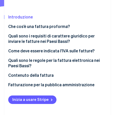
Scopri cosa ti aspetta
Radar
Ecosistema
Prevenzione delle frodi
Introduzione
Partner
Atlas
Che cos’è una fattura proforma?
Stripe App Marketplace
Costituzione di start-up
Quali sono i requisiti di carattere giuridico per
Climate
Rimozione del carbonio
inviare le fatture nei Paesi Bassi?
Identity
È necessario emettere le fatture in tempo
Come deve essere indicata l’IVA sulle fatture?
Verifica online dell'identità
Nelle transazioni B2B è sempre necessario emettere
Quali sono le regole per la fattura elettronica nei
fattura
Paesi Bassi?
È necessario assegnare un numero univoco a ogni
Contenuto della fattura
fattura.
Stripe Sessions 2026
Consenso del cliente
Fatturazione per la pubblica amministrazione
Scopri come Stripe sta costruendo l'infrastruttura economi
Ogni fattura deve contenere informazioni
Guarda ora
Autenticità e integrità
specifiche.
Inizia a usare Stripe
Requisiti di conservazione
È necessario conservare le fatture per un minimo di
sette anni