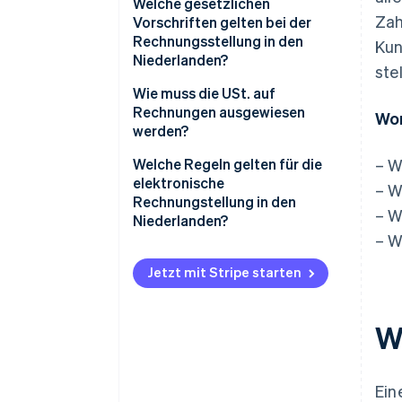
Welche gesetzlichen
Zah
Vorschriften gelten bei der
Rechnungsstellung in den
Kun
Niederlanden?
ste
Rechnungen sind pünktlich
Wie muss die USt. auf
auszustellen
Rechnungen ausgewiesen
Wor
werden?
Bei Geschäften zwischen
Unternehmen muss immer eine
Welche Regeln gelten für die
– W
Rechnung gestellt werden
elektronische
– W
Rechnungstellung in den
– W
Jede Rechnung muss eindeutig
Niederlanden?
nummeriert sein
– W
Inhalt der Rechnung
Jede Rechnung muss bestimmte
Jetzt mit Stripe starten
Angaben enthalten
Zustimmung der Kundinnen und
Kunden
Rechnungen müssen
W
mindestens sieben Jahre lang
Rechnungen an staatliche
aufbewahrt werden
Behörden
Ein
Authentizität und Integrität