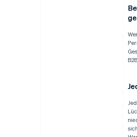
Be
ge
Wen
Per
Ges
B2B
Je
Jed
Lüc
nie
sic
War