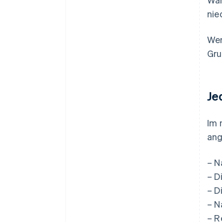
nie
Wen
Gru
Je
Im 
ang
– N
– D
– D
– N
– R