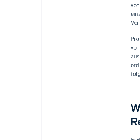
von
Aufbewahrungspflichten
ein
Ver
Pro
vor
aus
ord
fol
W
R
In 