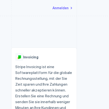
Anmelden
Ressourcen
Ecosystem
Kontakt
nd Marktplätze
Mehr
App-Integrationen
Partner
Sales-Team kontaktieren
Product roadmap
Code-Beispiele
Stripe App-Marktplatz
Partner werden
Ausblick
 Plattformen
Entwickler-Blog
eit
API-Status
Radar
Betrugsprävention
Invoicing
Atlas
onen
Start-up-Gründung
Stripe Invoicing ist eine
Softwareplattform für die globale
Climate
CO₂-Entnahme
Rechnungsstellung, mit der Sie
Zeit sparen und Ihre Zahlungen
schneller akzeptieren können.
Erstellen Sie eine Rechnung und
senden Sie sie innerhalb weniger
Minuten an Ihre Kundinnen und