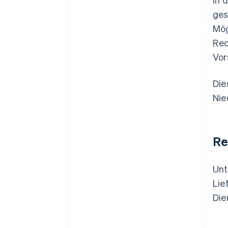
ges
Mög
Rec
Vor
Die
Nie
Re
Unt
Lie
Die