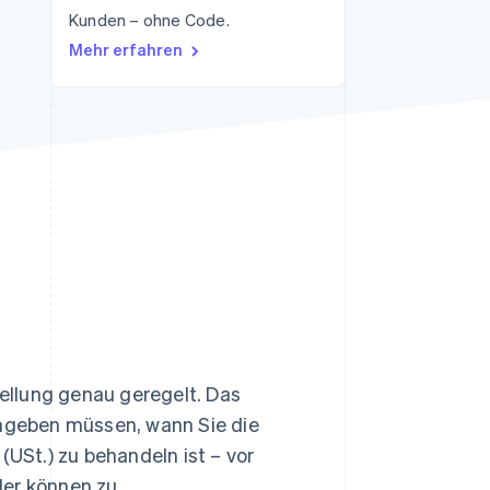
Kunden – ohne Code.
Stripe-Sessions 2026
Erfahren Sie, wie Stripe
Mehr erfahren
Lösungen für die
Wirtschaftsinfrastruktur
für KI aufbaut.
Jetzt ansehen
ellung genau geregelt. Das
angeben müssen, wann Sie die
St.) zu behandeln ist – vor
ler können zu