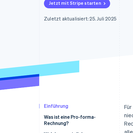
Optimierung der
Datensynchronisier
Jetzt mit Stripe starten
Autorisierungsraten
Link
Beschleunigter Bezahlvorgang
Zuletzt aktualisiert: 25. Juli 2025
Financial Connections
Verbundene Finanzdaten
Einführung
Für
nie
Was ist eine Pro-forma-
Rechnung?
Rec
all