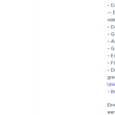
– D
–- 
ode
– D
– G
– A
– G
– E
– F
– D
gre
Umk
– B
Ein
wer