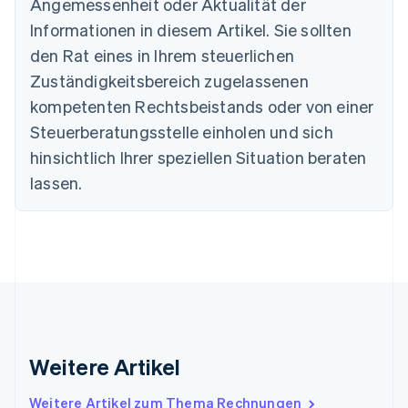
Angemessenheit oder Aktualität der
Dänemark
Informationen in diesem Artikel. Sie sollten
English
Deutschland
den Rat eines in Ihrem steuerlichen
Deutsch
English
Zuständigkeitsbereich zugelassenen
Estland
English
kompetenten Rechtsbeistands oder von einer
Festlandchina
Steuerberatungsstelle einholen und sich
简体中文
English
Finnland
hinsichtlich Ihrer speziellen Situation beraten
English
Svenska
lassen.
Frankreich
Français
English
Gibraltar
English
Griechenland
English
Indien
English
Irland
Weitere Artikel
English
Italien
Italiano
English
Weitere Artikel zum Thema Rechnungen