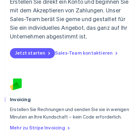
Erstellen Sie direkt ein Konto und beginnen Sie
Niederlande
mit dem Akzeptieren von Zahlungen. Unser
Nederlands
English
Norwegen
Sales-Team berät Sie gerne und gestaltet für
English
Sie ein individuelles Angebot, das ganz auf Ihr
Österreich
Deutsch
English
Unternehmen abgestimmt ist.
Polen
English
Portugal
Jetzt starten
Sales-Team kontaktieren
Português
English
Rumänien
English
Schweden
Svenska
English
Schweiz
Deutsch
Français
Italiano
English
Invoicing
Singapur
English
简体中文
Erstellen Sie Rechnungen und senden Sie sie in wenigen
Slowakei
Minuten an Ihre Kundschaft – kein Code erforderlich.
English
Mehr zu Stripe Invoicing
Slowenien
English
Italiano