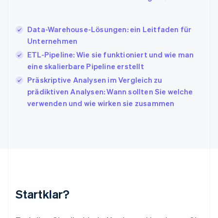
Japan
日本語
English
Kanada
Data-Warehouse-Lösungen: ein Leitfaden für
English
Français
Unternehmen
Kroatien
English
Italiano
ETL-Pipeline: Wie sie funktioniert und wie man
Lettland
eine skalierbare Pipeline erstellt
English
Präskriptive Analysen im Vergleich zu
Liechtenstein
prädiktiven Analysen: Wann sollten Sie welche
Deutsch
English
Litauen
verwenden und wie wirken sie zusammen
English
Luxemburg
Français
Deutsch
English
Malaysia
English
简体中文
Malta
English
Mexiko
Startklar?
Español
English
Neuseeland
English