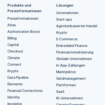
Produkte und
Lösungen
Preisinformationen
Unternehmen
Preisinformationen
Start-ups
Atlas
Agentenbasierter Handel
Authorization Boost
Krypto
Billing
E-Commerce
Capital
Embedded Finance
Checkout
Finanzautomatisierung
Climate
Globale Unternehmen
Connect
In-App-Zahlungen
Krypto
Marktplätze
Data Pipeline
Geldmanagement
Elements
Plattformen
Financial Connections
SaaS
Identity
KI-Unternehmen
Invoicing
Creator Economy