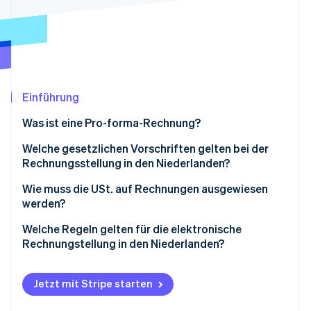
Betrugsprävention
Ecosystem
Atlas
Start-up-Gründung
Partner
Stripe App-Marktplatz
Climate
CO₂-Entnahme
Identity
Einführung
Online-Identitätsprüfung
Was ist eine Pro-forma-Rechnung?
Welche gesetzlichen Vorschriften gelten bei der
Rechnungsstellung in den Niederlanden?
Stripe-Sessions 2026
Rechnungen sind pünktlich auszustellen
Wie muss die USt. auf Rechnungen ausgewiesen
Erfahren Sie, wie Stripe Lösungen für die W
werden?
Jetzt ansehen
Bei Geschäften zwischen Unternehmen muss immer
eine Rechnung gestellt werden
Welche Regeln gelten für die elektronische
Rechnungstellung in den Niederlanden?
Jede Rechnung muss eindeutig nummeriert sein
Inhalt der Rechnung
Jede Rechnung muss bestimmte Angaben enthalten
Jetzt mit Stripe starten
Zustimmung der Kundinnen und Kunden
Rechnungen müssen mindestens sieben Jahre lang