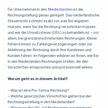
aufbewahrt werden
Rechnungen an staatliche Behörden
Für Unternehmen in den
Niederlanden
ist die
Authentizität und Integrität
Rechnungstellung genau geregelt. Das niederländische
Steuerrecht schreibt exakt vor, was Sie angeben
Aufbewahrungspflichten
müssen, wann Sie die Rechnung verschicken müssen
und wie die Umsatzsteuer (USt.) zu behandeln ist – vor
allem, bei grenzüberschreitenden Rechnungen. Kleine
Fehler können zu Zahlungsverzögerungen oder zur
Ablehnung der Rechnung durch Ihre Kundinnen und
Kunden führen. Im Folgenden erklären wir Ihnen, wie Sie
in den Niederlanden Rechnungen stellen, die den
Vorschriften entsprechen und professionell wirken.
Worum geht es in diesem Artikel?
– Was ist eine Pro-forma-Rechnung?
– Welche gesetzlichen Vorschriften gelten bei der
Rechnungsstellung in den Niederlanden?
– Wie muss die USt. auf Rechnungen ausgewiesen