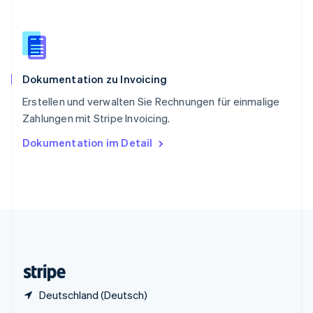
Sonderverwaltungsregion Hongkong,
China
English
简体中文
Spanien
Español
English
Dokumentation zu Invoicing
Thailand
ไทย
English
Erstellen und verwalten Sie Rechnungen für einmalige
Tschechische Republik
Zahlungen mit Stripe Invoicing.
English
Ungarn
Dokumentation im Detail
English
Vereinigte Arabische Emirate
English
Vereinigte Staaten
English
Español
简体中文
Vereinigtes Königreich
English
Zypern
English
Deutschland (Deutsch)