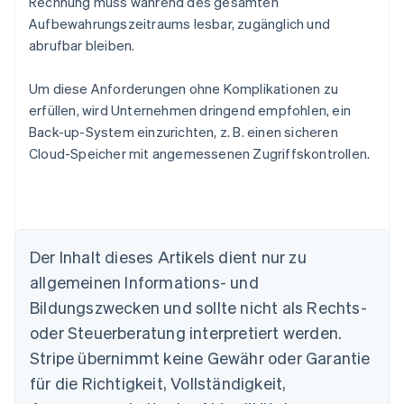
Rechnung muss während des gesamten
Aufbewahrungszeitraums lesbar, zugänglich und
abrufbar bleiben.
Um diese Anforderungen ohne Komplikationen zu
erfüllen, wird Unternehmen dringend empfohlen, ein
Back-up-System einzurichten, z. B. einen sicheren
Cloud-Speicher mit angemessenen Zugriffskontrollen.
Der Inhalt dieses Artikels dient nur zu
Australien
allgemeinen Informations- und
English
Belgien
Bildungszwecken und sollte nicht als Rechts-
Nederlands
Français
Deutsch
English
oder Steuerberatung interpretiert werden.
Brasilien
Stripe übernimmt keine Gewähr oder Garantie
Português
English
Bulgarien
für die Richtigkeit, Vollständigkeit,
English