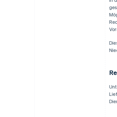
ges
Mög
Rec
Vor
Die
Nie
Re
Unt
Lie
Die