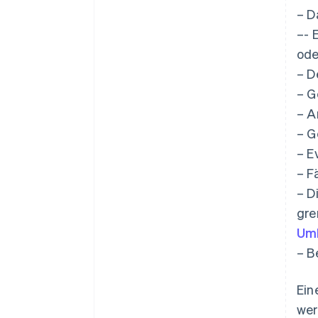
– D
–- 
ode
– D
– G
– A
– G
– E
– F
– D
gre
Umk
– B
Ein
wer