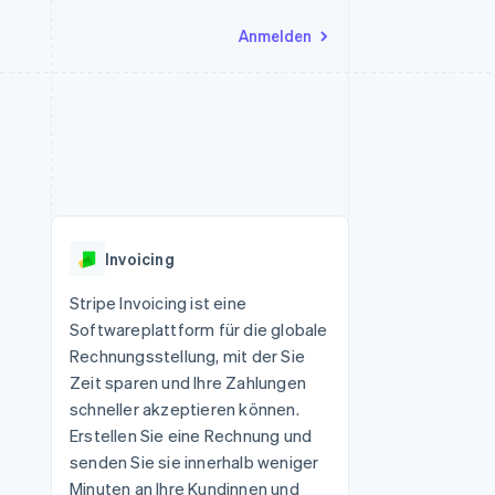
Anmelden
Ressourcen
Ecosystem
Kontakt
nd Marktplätze
Mehr
App-Integrationen
Partner
Sales-Team kontaktieren
Product roadmap
Code-Beispiele
Stripe App-Marktplatz
Partner werden
Ausblick
 Plattformen
Entwickler-Blog
eit
API-Status
Radar
Betrugsprävention
Invoicing
Atlas
onen
Start-up-Gründung
Stripe Invoicing ist eine
Softwareplattform für die globale
Climate
CO₂-Entnahme
Rechnungsstellung, mit der Sie
Zeit sparen und Ihre Zahlungen
Identity
Online-Identitätsprüfung
schneller akzeptieren können.
Erstellen Sie eine Rechnung und
senden Sie sie innerhalb weniger
Minuten an Ihre Kundinnen und