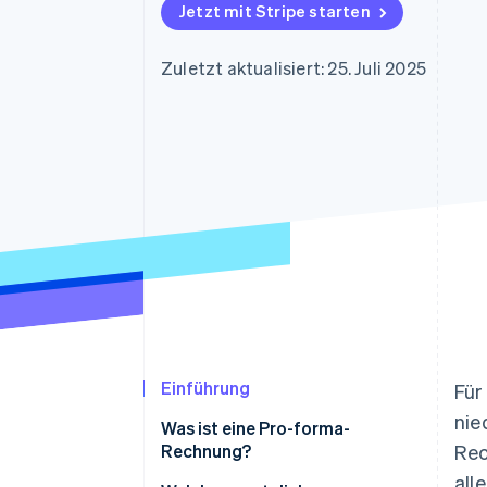
Optimierung der
Datensynchronisier
Jetzt mit Stripe starten
Autorisierungsraten
Link
Beschleunigter Bezahlvorgang
Zuletzt aktualisiert: 25. Juli 2025
Financial Connections
Verbundene Finanzdaten
Einführung
Für
nie
Was ist eine Pro-forma-
Rechnung?
Rec
all