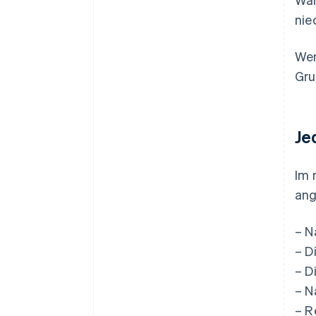
nie
Wen
Gru
Je
Im 
ang
– N
– D
– D
– N
– R