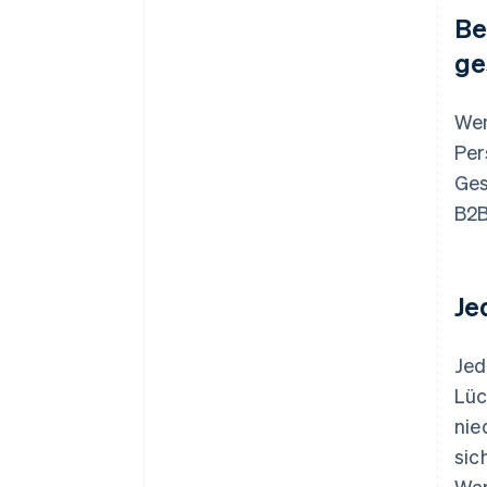
Be
ge
Wen
Per
Ges
B2B
Je
Jed
Lüc
nie
sic
War