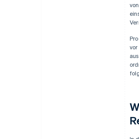
von
Aufbewahrungspflichten
ein
Ver
Pro
vor
aus
ord
fol
W
R
In 