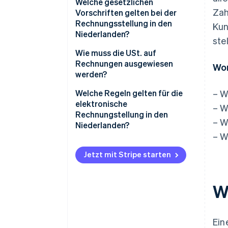
Welche gesetzlichen
Zah
Vorschriften gelten bei der
Rechnungsstellung in den
Kun
Niederlanden?
ste
Rechnungen sind pünktlich
Wie muss die USt. auf
auszustellen
Rechnungen ausgewiesen
Wor
werden?
Bei Geschäften zwischen
Unternehmen muss immer eine
Welche Regeln gelten für die
– W
Rechnung gestellt werden
elektronische
– W
Rechnungstellung in den
– W
Jede Rechnung muss eindeutig
Niederlanden?
nummeriert sein
– W
Inhalt der Rechnung
Jede Rechnung muss bestimmte
Jetzt mit Stripe starten
Angaben enthalten
Zustimmung der Kundinnen und
Kunden
Rechnungen müssen
W
mindestens sieben Jahre lang
Rechnungen an staatliche
aufbewahrt werden
Behörden
Ein
Authentizität und Integrität