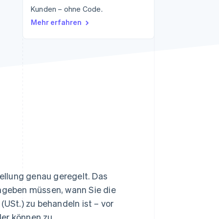
Kunden – ohne Code.
Mehr erfahren
Stripe-Sessions 2026
Erfahren Sie, wie Stripe
Lösungen für die
Wirtschaftsinfrastruktur
für KI aufbaut.
Jetzt ansehen
ellung genau geregelt. Das
angeben müssen, wann Sie die
St.) zu behandeln ist – vor
ler können zu