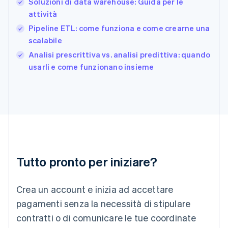
日本語
English
Soluzioni di data warehouse: Guida per le
Gibilterra
attività
English
Pipeline ETL: come funziona e come crearne una
Grecia
scalabile
English
India
Analisi prescrittiva vs. analisi predittiva: quando
English
usarli e come funzionano insieme
Irlanda
English
Italia
Italiano
English
Lettonia
English
Liechtenstein
Deutsch
English
Lituania
Tutto pronto per iniziare?
English
Lussemburgo
Crea un account e inizia ad accettare
Français
Deutsch
English
Malaysia
pagamenti senza la necessità di stipulare
English
简体中文
contratti o di comunicare le tue coordinate
Malta