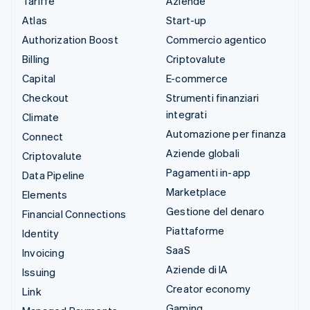
Tariffe
Aziende
Atlas
Start-up
Authorization Boost
Commercio agentico
Billing
Criptovalute
Capital
E-commerce
Checkout
Strumenti finanziari
integrati
Climate
Automazione per finanza
Connect
Aziende globali
Criptovalute
Pagamenti in-app
Data Pipeline
Marketplace
Elements
Gestione del denaro
Financial Connections
Piattaforme
Identity
SaaS
Invoicing
Aziende di IA
Issuing
Creator economy
Link
Gaming