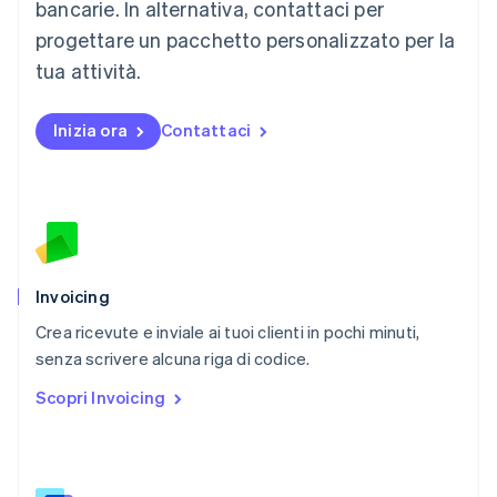
English
bancarie. In alternativa, contattaci per
Messico
progettare un pacchetto personalizzato per la
Español
English
Norvegia
tua attività.
English
Nuova Zelanda
Inizia ora
Contattaci
English
Paesi Bassi
Nederlands
English
Polonia
English
Portogallo
Português
English
RAS di Hong Kong, Cina
Invoicing
English
简体中文
Crea ricevute e inviale ai tuoi clienti in pochi minuti,
Regno Unito
English
senza scrivere alcuna riga di codice.
Repubblica Ceca
Scopri Invoicing
English
Romania
English
Singapore