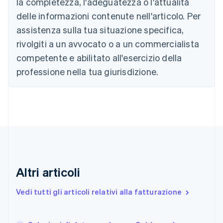
la completezza, l'adeguatezza o l'attualità
English
Canada
delle informazioni contenute nell'articolo. Per
English
Français
assistenza sulla tua situazione specifica,
Cina continentale
简体中文
English
rivolgiti a un avvocato o a un commercialista
Cipro
competente e abilitato all'esercizio della
English
Croazia
professione nella tua giurisdizione.
English
Italiano
Danimarca
English
Emirati Arabi Uniti
English
Estonia
English
Finlandia
English
Svenska
Altri articoli
Francia
Français
English
Vedi tutti gli articoli relativi alla fatturazione
Germania
Deutsch
English
Giappone