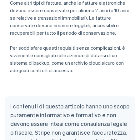
Come altri tipi di fatture, anche le fatture elettroniche
devono essere conservate per almeno 7 anni (o 10 anni
se relative a transazioni immobiliari). Le fatture
conservate devono rimanere leggibili, accessibili e
recuperabili per tutto il periodo di conservazione.
Per soddisfare questi requisiti senza complicazioni, è
vivamente consigliato alle aziende di dotarsi di un
sistema di backup, come un archivio cloud sicuro con
adeguati controlli di accesso.
Australia
English
Austria
Deutsch
English
I contenuti di questo articolo hanno uno scopo
Belgio
puramente informativo e formativo e non
Nederlands
Français
Deutsch
English
Brasile
devono essere intesi come consulenza legale
Português
English
o fiscale. Stripe non garantisce l'accuratezza,
Bulgaria