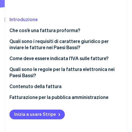
Scopri cosa ti aspetta
Radar
Ecosistema
Prevenzione delle frodi
Introduzione
Partner
Atlas
Che cos’è una fattura proforma?
Stripe App Marketplace
Costituzione di start-up
Quali sono i requisiti di carattere giuridico per
Climate
Rimozione del carbonio
inviare le fatture nei Paesi Bassi?
Identity
È necessario emettere le fatture in tempo
Come deve essere indicata l’IVA sulle fatture?
Verifica online dell'identità
Nelle transazioni B2B è sempre necessario emettere
Quali sono le regole per la fattura elettronica nei
fattura
Paesi Bassi?
È necessario assegnare un numero univoco a ogni
Contenuto della fattura
fattura.
Stripe Sessions 2026
Consenso del cliente
Fatturazione per la pubblica amministrazione
Scopri come Stripe sta costruendo l'infrastruttura economi
Ogni fattura deve contenere informazioni
Guarda ora
Autenticità e integrità
specifiche.
Inizia a usare Stripe
Requisiti di conservazione
È necessario conservare le fatture per un minimo di
sette anni