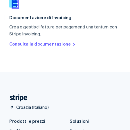
English
简体中文
Slovacchia
English
Documentazione di Invoicing
Slovenia
English
Italiano
Crea e gestisci fatture per pagamenti una tantum con
Spagna
Stripe Invoicing.
Español
English
Stati Uniti
Consulta la documentazione
English
Español
简体中文
Svezia
Svenska
English
Svizzera
Deutsch
Français
Italiano
English
Thailandia
ไทย
English
Ungheria
English
Croazia (Italiano)
Prodotti e prezzi
Soluzioni