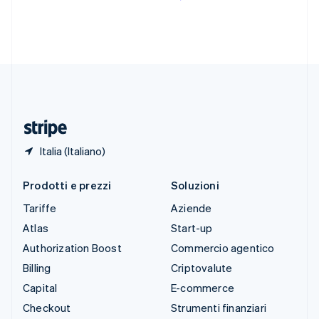
English
Español
简体中文
Svezia
Svenska
English
Svizzera
Deutsch
Français
Italiano
English
Thailandia
ไทย
English
Ungheria
English
Italia (Italiano)
Prodotti e prezzi
Soluzioni
Tariffe
Aziende
Atlas
Start-up
Authorization Boost
Commercio agentico
Billing
Criptovalute
Capital
E-commerce
Checkout
Strumenti finanziari