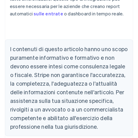
essere necessaria per le aziende che creano report
automatici
sulle entrate
o dashboard in tempo reale.
Australia
English
Austria
I contenuti di questo articolo hanno uno scopo
Deutsch
English
puramente informativo e formativo e non
Belgio
devono essere intesi come consulenza legale
Nederlands
Français
Deutsch
English
Brasile
o fiscale. Stripe non garantisce l'accuratezza,
Português
English
la completezza, l'adeguatezza o l'attualità
Bulgaria
English
delle informazioni contenute nell'articolo. Per
Canada
assistenza sulla tua situazione specifica,
English
Français
Cina continentale
rivolgiti a un avvocato o a un commercialista
简体中文
English
competente e abilitato all'esercizio della
Cipro
professione nella tua giurisdizione.
English
Croazia