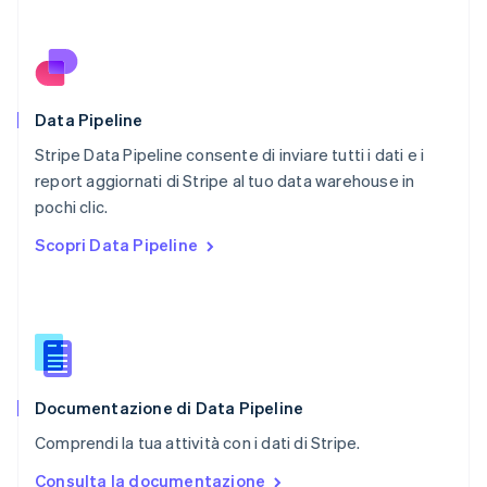
Nederlands
English
Polonia
English
Portogallo
Português
English
RAS di Hong Kong, Cina
Data Pipeline
English
简体中文
Stripe Data Pipeline consente di inviare tutti i dati e i
Regno Unito
English
report aggiornati di Stripe al tuo data warehouse in
Repubblica Ceca
pochi clic.
English
Scopri Data Pipeline
Romania
English
Singapore
English
简体中文
Slovacchia
English
Slovenia
English
Italiano
Documentazione di Data Pipeline
Spagna
Comprendi la tua attività con i dati di Stripe.
Español
English
Stati Uniti
Consulta la documentazione