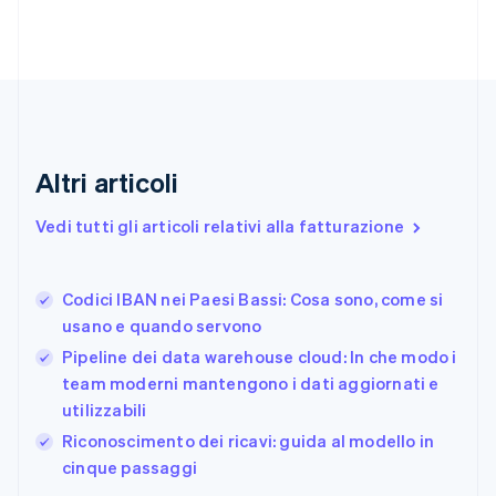
English
Italiano
Danimarca
English
Emirati Arabi Uniti
English
Estonia
English
Finlandia
Altri articoli
English
Svenska
Francia
Vedi tutti gli articoli relativi alla fatturazione
Français
English
Germania
Deutsch
English
Codici IBAN nei Paesi Bassi: Cosa sono, come si
Giappone
日本語
English
usano e quando servono
Gibilterra
Pipeline dei data warehouse cloud: In che modo i
English
team moderni mantengono i dati aggiornati e
Grecia
utilizzabili
English
India
Riconoscimento dei ricavi: guida al modello in
English
cinque passaggi
Irlanda