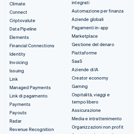
integrati
Climate
Automazione per finanza
Connect
Aziende globali
Criptovalute
Pagamenti in-app
Data Pipeline
Marketplace
Elements
Gestione del denaro
Financial Connections
Piattaforme
Identity
SaaS
Invoicing
Aziende di IA
Issuing
Creator economy
Link
Gaming
Managed Payments
Ospitalità, viaggi e
Link di pagamento
tempo libero
Payments
Assicurazione
Payouts
Media e intrattenimento
Radar
Organizzazioni non profit
Revenue Recognition