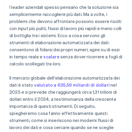
Accessibilità per team non tecnici
I leader aziendali spesso pensano che la soluzione sia
Prestazioni elevate su larga scala
semplicemente raccogliere più dati. Ma a volte, i
Funzionalità di sicurezza robuste
problemi che devono affrontare possono essere risolti
Rapporti ed esportazione facili
con input più puliti, flussi di lavoro più rapidi e meno colli
di bottiglia tra i sistemi. Ecco a cosa servono gli
strumenti di elaborazione automatizzata dei dati:
consentono di fidarsi dei propri numeri, agire su di essi
in tempo reale e
scalare
senza dover ricorrere a fogli di
calcolo scollegati tra loro.
Il mercato globale dell'elaborazione automatizzata dei
dati è stato
valutato a 635,59 miliardi di dollari
nel
2025 e si prevede che raggiungerà circa 1,31 trilioni di
dollari entro il 2034, a testimonianza della crescente
importanza di questi strumenti. Di seguito,
spiegheremo cosa fanno effettivamente questi
strumenti, come si inseriscono nei moderni flussi di
lavoro dei dati e cosa cercare quando se ne sceglie