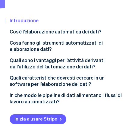
Scopri cosa ti aspetta
Radar
Ecosistema
Prevenzione delle frodi
Introduzione
Partner
Atlas
Cos’è l’elaborazione automatica dei dati?
Stripe App Marketplace
Costituzione di start-up
Cosa fanno gli strumenti automatizzati di
Climate
Rimozione del carbonio
elaborazione dati?
Identity
Raccolta dati
Quali sono i vantaggi per l’attività derivanti
Verifica online dell'identità
dall’utilizzo dell’automazione dei dati?
Pulizia e convalida dei dati
Esecuzione più rapida
Quali caratteristiche dovresti cercare in un
Integrazione dei dati
software per l’elaborazione dei dati?
Migliore qualità dei dati
Trasformazione dei dati
Elaborazione programmata o in tempo reale
In che modo le pipeline di dati alimentano i flussi di
Stripe Sessions 2026
Meno lavoro amministrativo
lavoro automatizzati?
Scopri come Stripe sta costruendo l'infrastruttura economi
Emissione e consegna dei dati
Integrazioni con il tuo stack tecnologico
Guarda ora
Collaborazione più forte tra i team
Trigger del flusso di lavoro e azioni a valle
Controlli di qualità dei dati integrati
Inizia a usare Stripe
Processo decisionale più reattivo
Possibilità di crescita senza colli di bottiglia
Conformità e verificabilità integrate