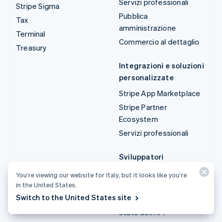
Servizi professionali
Stripe Sigma
Pubblica
Tax
amministrazione
Terminal
Commercio al dettaglio
Treasury
Integrazioni e soluzioni
personalizzate
Stripe App Marketplace
Stripe Partner
Ecosystem
Servizi professionali
Sviluppatori
Documentazione
You’re viewing our website for Italy, but it looks like you’re
in the United States.
Documentazione di
Switch to the United States site
riferimento dell'API
Stato dell'API