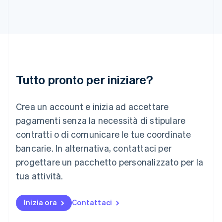
English
Italia
Italiano
English
Lettonia
English
Liechtenstein
Deutsch
English
Lituania
Tutto pronto per iniziare?
English
Lussemburgo
Crea un account e inizia ad accettare
Français
Deutsch
English
Malaysia
pagamenti senza la necessità di stipulare
English
简体中文
contratti o di comunicare le tue coordinate
Malta
English
bancarie. In alternativa, contattaci per
Messico
progettare un pacchetto personalizzato per la
Español
English
Norvegia
tua attività.
English
Nuova Zelanda
Inizia ora
Contattaci
English
Paesi Bassi