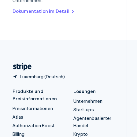
Unternehmen.
English
Ungarn
Dokumentation im Detail
English
Vereinigte Arabische Emirate
English
Vereinigte Staaten
English
Español
简体中文
Vereinigtes Königreich
English
Zypern
English
Luxemburg (Deutsch)
Produkte und
Lösungen
Preisinformationen
Unternehmen
Preisinformationen
Start-ups
Atlas
Agentenbasierter
Authorization Boost
Handel
Billing
Krypto