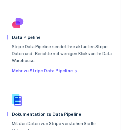
Português
English
Rumänien
English
Schweden
Svenska
English
Schweiz
Data Pipeline
Deutsch
Français
Italiano
English
Singapur
Stripe Data Pipeline sendet Ihre aktuellen Stripe-
English
简体中文
Daten und -Berichte mit wenigen Klicks an Ihr Data
Slowakei
Warehouse.
English
Mehr zu Stripe Data Pipeline
Slowenien
English
Italiano
Sonderverwaltungsregion Hongkong,
China
English
简体中文
Spanien
Español
English
Thailand
Dokumentation zu Data Pipeline
ไทย
English
Mit den Daten von Stripe verstehen Sie Ihr
Tschechische Republik