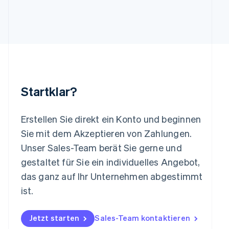
Deutsch
English
Litauen
English
Luxemburg
Français
Deutsch
English
Malaysia
English
简体中文
Malta
Startklar?
English
Mexiko
Español
English
Erstellen Sie direkt ein Konto und beginnen
Neuseeland
Sie mit dem Akzeptieren von Zahlungen.
English
Niederlande
Unser Sales-Team berät Sie gerne und
Nederlands
English
gestaltet für Sie ein individuelles Angebot,
Norwegen
das ganz auf Ihr Unternehmen abgestimmt
English
Österreich
ist.
Deutsch
English
Polen
Jetzt starten
Sales-Team kontaktieren
English
Portugal