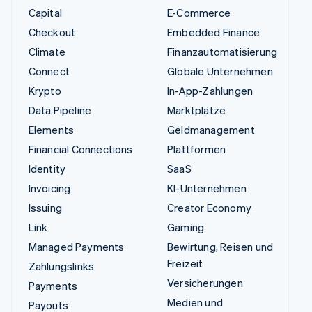
Capital
E-Commerce
Checkout
Embedded Finance
Climate
Finanzautomatisierung
Connect
Globale Unternehmen
Krypto
In-App-Zahlungen
Data Pipeline
Marktplätze
Elements
Geldmanagement
Financial Connections
Plattformen
Identity
SaaS
Invoicing
KI-Unternehmen
Issuing
Creator Economy
Link
Gaming
Managed Payments
Bewirtung, Reisen und
Freizeit
Zahlungslinks
Versicherungen
Payments
Medien und
Payouts