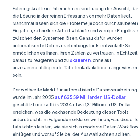
Zugänglichkeit für nicht-technische Teams
Führungskräfte in Unternehmen sind häufig der Ansicht, da
Hohe Leistung bei großer Skalierung
die Lösung in der reinen Erfassung von mehr Daten liegt.
Strenge Sicherheitsfunktionen
Manchmal lassen sich die Probleme jedoch durch sauberer
Einfache Berichterstellung und Export
Eingaben, schnellere Arbeitsabläufe und weniger Engpäss
zwischen den Systemen lösen. Genau dafür wurden
automatisierte Datenverarbeitungstools entwickelt: Sie
ermöglichen es Ihnen, Ihren Zahlen zu vertrauen, in Echtzeit
darauf zu reagieren und zu
skalieren
, ohne auf
unzusammenhängende Tabellenkalkulationen angewiesen
sein.
Der weltweite Markt für automatisierte Datenverarbeitung
wurde im Jahr 2025
auf 635,59 Milliarden US-Dollar
geschätzt und soll bis 2034 etwa 1,31 Billionen US-Dollar
erreichen, was die wachsende Bedeutung dieser Tools
unterstreicht. Im Folgenden erklären wir Ihnen, was diese T
tatsächlich leisten, wie sie sich in moderne Daten-Workflo
einfügen und worauf Sie bei der Auswahl achten sollten.