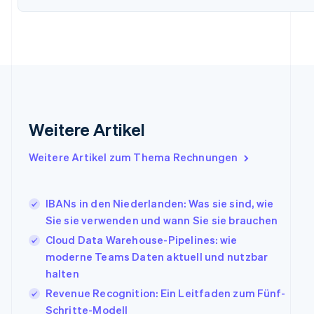
English
Svenska
Frankreich
Français
English
Gibraltar
English
Griechenland
English
Indien
Weitere Artikel
English
Irland
Weitere Artikel zum Thema Rechnungen
English
Italien
Italiano
English
Japan
IBANs in den Niederlanden: Was sie sind, wie
日本語
English
Sie sie verwenden und wann Sie sie brauchen
Kanada
Cloud Data Warehouse-Pipelines: wie
English
Français
moderne Teams Daten aktuell und nutzbar
Kroatien
English
Italiano
halten
Lettland
Revenue Recognition: Ein Leitfaden zum Fünf-
English
Schritte-Modell
Liechtenstein