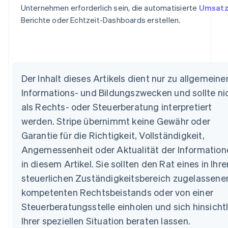
Unternehmen erforderlich sein, die automatisierte
Umsat
Berichte oder Echtzeit-Dashboards erstellen.
Australien
English
Der Inhalt dieses Artikels dient nur zu allgemeine
Belgien
Informations- und Bildungszwecken und sollte ni
Nederlands
Français
Deutsch
English
Brasilien
als Rechts- oder Steuerberatung interpretiert
Português
English
werden. Stripe übernimmt keine Gewähr oder
Bulgarien
Garantie für die Richtigkeit, Vollständigkeit,
English
Dänemark
Angemessenheit oder Aktualität der Information
English
in diesem Artikel. Sie sollten den Rat eines in Ihr
Deutschland
steuerlichen Zuständigkeitsbereich zugelassene
Deutsch
English
Estland
kompetenten Rechtsbeistands oder von einer
English
Steuerberatungsstelle einholen und sich hinsicht
Festlandchina
简体中文
English
Ihrer speziellen Situation beraten lassen.
Finnland