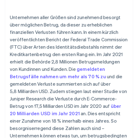
Betrugsprävention
Unternehmen aller Größen sind zunehmend besorgt
Benutzerdefinierter Schutz
über möglichen Betrug, da dieser zu erheblichen
finanziellen Verlusten führen kann. In einem kürzlich
Selfserviceparameter
veröffentlichten Bericht der Federal Trade Commission
Weniger Betrug führt zu messbaren Erfolgen
(FTC) über Arten des Identitätsdiebstahls nimmt der
Kreditkartenbetrug den ersten Rang ein. Im Jahr 2021
erhielt die Behörde 2,8 Millionen Betrugsmeldungen
von Kundinnen und Kunden. Die
gemeldeten
Betrugsfälle nahmen um mehr als 70 % zu
und die
gemeldeten Verluste summierten sich auf über
5,8 Milliarden USD. Zudem stiegen laut einer Studie von
Juniper Research die Verluste durch E-Commerce-
Betrug von 17,5 Milliarden USD im Jahr 2020 auf
über
20 Milliarden USD im Jahr 2021
an. Dies entspricht
einer Zunahme von 18 % innerhalb eines Jahres. So
besorgniserregend diese Zahlen auch sind –
Unternehmen können etwas tun, um betrugsbedingten