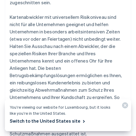
zugeschnitten sein.
Kartenabwickler mit universellem Risikoniveau sind
nicht für alle Unternehmen geeignet und helfen
Unternehmen in besonders arbeitsintensiven Zeiten
(etwa vor oder an Feiertagen) nicht unbedingt weiter.
Halten Sie Ausschau nach einem Abwickler, der die
speziellen Risiken Ihrer Branche und Ihres
Unternehmens kennt und ein offenes Ohr für Ihre
Anliegen hat. Die besten
Betrugsbekämpfungslösungen ermöglichen es Ihnen,
ein reibungsloses Kundenerlebnis zu bieten und
gleichzeitig Abwehrmaßnahmen zum Schutz Ihres
Unternehmens und Ihrer Kundschaft zu ergreifen. So
bewertet beispielsweise Stripe das individuelle
You’re viewing our website for Luxembourg, but it looks
Risikoniveau, die speziellen Anforderungen und die
like you’re in the United States.
Schwachstellen jedes von ihm unterstützten
Switch to the United States site
Unternehmens, damit dieses mit allen möglichen
Schutzmaßnahmen ausgestattet ist.