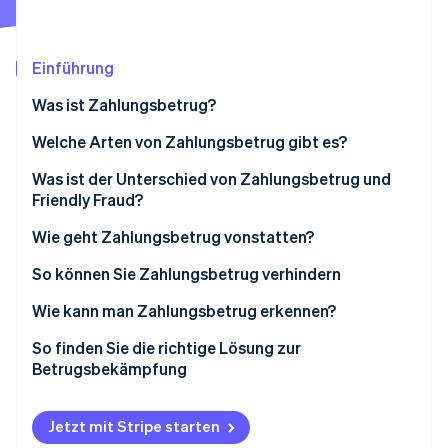
Betrugsprävention
Ecosystem
Atlas
Start-up-Gründung
Partner
Einführung
Stripe App-Marktplatz
Climate
CO₂-Entnahme
Was ist Zahlungsbetrug?
Identity
Welche Arten von Zahlungsbetrug gibt es?
Online-Identitätsprüfung
Was ist der Unterschied von Zahlungsbetrug und
Friendly Fraud?
Wie geht Zahlungsbetrug vonstatten?
Stripe-Sessions 2026
So können Sie Zahlungsbetrug verhindern
Erfahren Sie, wie Stripe Lösungen für die Wirts
Jetzt ansehen
Wie kann man Zahlungsbetrug erkennen?
So finden Sie die richtige Lösung zur
Betrugsbekämpfung
Automatische Zahlungsüberwachung
Jetzt mit Stripe starten
Maschinelles Lernen