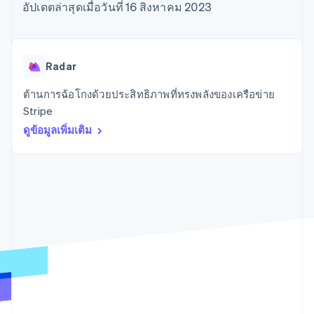
มากกว่า 125
ขายและ VAT
อัปเดตล่าสุดเมื่อวันที่ 16 สิงหาคม 2023
แพลตฟอร์ม
การใช้งาน
รายการ
Authorization
อัตโนมัติ
Revenue
แผนงานผลิตภัณฑ์
SaaS
ออกบัตรที่มีสเตเบิลคอยน์
Boost
Recognition
การประชุมประจำปีแบบ
รองรับอยู่
ยกระดับการ
เซสชัน
จัดเตรียมและจัดการ
ระบบ
ยอมรับการ
ตำแหน่งงาน
บริการด้วยเอเจนต์
Radar
อัตโนมัติ
ชำระเงิน
Link
ห้องข่าว
ตามอุตสาหกรรม
การชำระเงินที่
สำหรับการ
Stripe
Stripe Press
ต้านการฉ้อโกงด้วยประสิทธิภาพที่ทรงพลังของเครือข่าย
Sigma
รวดเร็วขึ้น
ทำบัญชี
รายงานที่
บริษัท AI
Stripe
แหล่งข้อมูล
ออกแบบเอง
แวดวงครีเอเตอร์
ดูข้อมูลเพิ่มเติม
Data
เกม
การติดต่อ
Pipeline
การบริการ การเดินทาง
การเชื่อมต่อการทำงาน
การซิงค์
และสันทนาการ
แอป
ติดต่อฝ่ายขาย
ข้อมูล
ประกันภัย
ตัวอย่างโค้ด
สมัครเป็นพาร์ทเนอร์
สื่อและความบันเทิง
บล็อกของนักพัฒนา
องค์กรไม่แสวงผลกำไร
สถานะ API
บริการเฉพาะทาง
ภาครัฐ
เพิ่มเติม
ธุรกิจค้าปลีก
Product roadmap
ดูสิ่งที่กำลังจะมาถึง
Radar
ระบบนิเวศ
การป้องกันการฉ้อโกง
Atlas