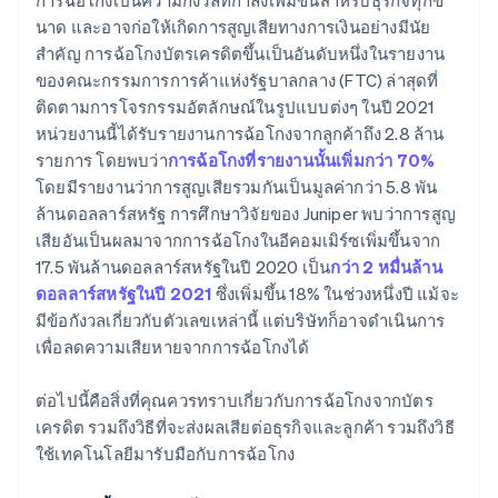
การฉ้อโกงเป็นความกังวลที่กำลังเพิ่มขึ้นสําหรับธุรกิจทุกข
นาด และอาจก่อให้เกิดการสูญเสียทางการเงินอย่างมีนัย
การคุ้มครองที่ออกแบบเอง
สําคัญ การฉ้อโกงบัตรเครดิตขึ้นเป็นอันดับหนึ่งในรายงาน
พารามิเตอร์แบบบริการตัวเอง
ของคณะกรรมการการค้าแห่งรัฐบาลกลาง (FTC) ล่าสุดที่
ติดตามการโจรกรรมอัตลักษณ์ในรูปแบบต่งๆ ในปี 2021
การลดการฉ้อโกงสร้างชัยชนะที่วัดได้
หน่วยงานนี้ได้รับรายงานการฉ้อโกงจากลูกค้าถึง 2.8 ล้าน
รายการ โดยพบว่า
การฉ้อโกงที่รายงานนั้นเพิ่มกว่า 70%
โดยมีรายงานว่าการสูญเสียรวมกันเป็นมูลค่ากว่า 5.8 พัน
ล้านดอลลาร์สหรัฐ การศึกษาวิจัยของ Juniper พบว่าการสูญ
เสียอันเป็นผลมาจากการฉ้อโกงในอีคอมเมิร์ซเพิ่มขึ้นจาก
17.5 พันล้านดอลลาร์สหรัฐในปี 2020 เป็น
กว่า 2 หมื่นล้าน
ดอลลาร์สหรัฐในปี 2021
ซึ่งเพิ่มขึ้น 18% ในช่วงหนึ่งปี แม้จะ
มีข้อกังวลเกี่ยวกับตัวเลขเหล่านี้ แต่บริษัทก็อาจดําเนินการ
เพื่อลดความเสียหายจากการฉ้อโกงได้
ต่อไปนี้คือสิ่งที่คุณควรทราบเกี่ยวกับการฉ้อโกงจากบัตร
เครดิต รวมถึงวิธีที่จะส่งผลเสียต่อธุรกิจและลูกค้า รวมถึงวิธี
ใช้เทคโนโลยีมารับมือกับการฉ้อโกง