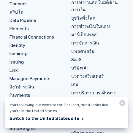
การทำงานอัตโนมัติด้าน
Connect
การเงิน
คริปโต
ธุรกิจทั่วโลก
Data Pipeline
การชำระเงินในแอป
Elements
มาร์เก็ตเพลส
Financial Connections
การจัดการเงิน
Identity
แพลตฟอร์ม
Invoicing
SaaS
Issuing
บริษัท AI
Link
แวดวงครีเอเตอร์
Managed Payments
เกม
ลิงก์ชำระเงิน
การบริการ การเดินทาง
Payments
และสันทนาการ
Payouts
You’re viewing our website for Thailand, but it looks like
ประกันภัย
you’re in the United States.
Radar
สื่อและความบันเทิง
Switch to the United States site
Revenue Recognition
องค์กรไม่แสวงผลกำไร
Stripe Sigma
บริการเฉพาะทาง