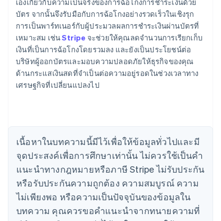
เองเกี่ยวกับความเป็นจริงของการฉ้อโกงการชําระเงินด้วย
บัตร จากนั้นจึงรับมือกับการฉ้อโกงอย่างรวดเร็วในเชิงรุก
การเป็นพาร์ทเนอร์กับผู้ประมวลผลการชําระเงินผ่านบัตรที่
เหมาะสม เช่น
Stripe
จะช่วยให้คุณลดจํานวนการเรียกเก็บ
กรีซ
เงินที่เป็นการฉ้อโกงโดยรวมลง และยังเป็นประโยชน์ต่อ
English
เขตบริหารพิเศษฮ่องกง ประเทศจีน
บริษัทผู้ออกบัตรและมอบความปลอดภัยให้ธุรกิจของคุณ
English
简体中文
ด้านกระแสเงินสดที่จําเป็นต่อความอยู่รอดในช่วงเวลาทาง
แคนาดา
เศรษฐกิจที่เปลี่ยนแปลงไป
English
Français
โครเอเชีย
English
Italiano
จีนแผ่นดินใหญ่
简体中文
English
ไซปรัส
เนื้อหาในบทความนี้มีไว้เพื่อให้ข้อมูลทั่วไปและมี
English
จุดประสงค์เพื่อการศึกษาเท่านั้น ไม่ควรใช้เป็นคํา
ญี่ปุ่น
แนะนําทางกฎหมายหรือภาษี Stripe ไม่รับประกัน
日本語
English
เดนมาร์ก
หรือรับประกันความถูกต้อง ความสมบูรณ์ ความ
English
ไม่เพียงพอ หรือความเป็นปัจจุบันของข้อมูลใน
ไทย
บทความ คุณควรขอคําแนะนําจากทนายความที่
ไทย
English
นอร์เวย์