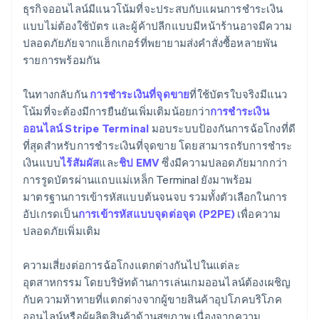
ธุรกิจออนไลน์มีแนวโน้มที่จะประสบกับแผนการชําระเงิน
แบบไม่ต้องใช้บัตร และผู้ค้าปลีกแบบมีหน้าร้านอาจมีความ
ปลอดภัยภัยจากแฮ็กเกอร์ที่พยายามส่งคำสั่งซื้อหลายพัน
รายการพร้อมกัน
ในทางกลับกัน
การชําระเงินที่จุดขาย
ที่ใช้บัตรใบจริงมีแนว
โน้มที่จะต้องมีการยืนยันเพิ่มเติมน้อยกว่า
การชําระเงิน
ออนไลน์
Stripe Terminal
มอบระบบป้องกันการฉ้อโกงที่ดี
ที่สุดสําหรับการชําระเงินที่จุดขาย โดยสามารถรับการชําระ
เงินแบบ
ไร้สัมผัส
และ
ชิป EMV
ซึ่งมีความปลอดภัยมากกว่า
การรูดบัตรผ่านแถบแม่เหล็ก Terminal ยังมาพร้อม
มาตรฐานการเข้ารหัสแบบต้นจนจบ รวมทั้งตัวเลือกในการ
อัปเกรดเป็น
การเข้ารหัสแบบจุดต่อจุด (P2PE)
เพื่อความ
ปลอดภัยเพิ่มเติม
ความเสี่ยงต่อการฉ้อโกงแตกต่างกันไปในแต่ละ
อุตสาหกรรม โดยบริษัทด้านการเล่นเกมออนไลน์ต้องเผชิญ
กับความท้าทายที่แตกต่างจากผู้ขายสินค้าอุปโภคบริโภค
ออนไลน์หรือผู้ผลิตสินค้าด้านสุขภาพ เนื่องจากความ