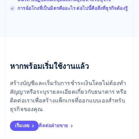
English
简体中文
การฉ้อโกงที่เป็นมิตรคืออะไร ต่อไปนี้คือสิ่งที่ธุรกิจต้องรู้
เม็กซิโก
Español
English
ยิบรอลตาร์
English
เยอรมนี
Deutsch
English
โรมาเนีย
English
ลักเซมเบิร์ก
หากพร้อมเริ่มใช้งานแล้ว
Français
Deutsch
English
ลัตเวีย
สร้างบัญชีและเริ่มรับการชำระเงินโดยไม่ต้องทำ
English
ลิกเตนสไตน์
สัญญาหรือระบุรายละเอียดเกี่ยวกับธนาคาร หรือ
Deutsch
English
ติดต่อเราเพื่อสร้างแพ็กเกจที่ออกแบบเองสำหรับ
ลิทัวเนีย
English
ธุรกิจของคุณ
สเปน
Español
English
สโลวาเกีย
เริ่มเลย
ติดต่อฝ่ายขาย
English
สโลวีเนีย