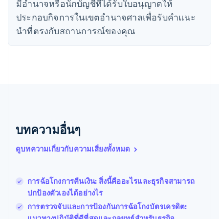
มีอํานาจหรือนักบัญชีที่ได้รับใบอนุญาตให้
English
ประกอบกิจการในเขตอํานาจศาลเพื่อรับคําแนะ
นิวซีแลนด์
English
นําที่ตรงกับสถานการณ์ของคุณ
เนเธอร์แลนด์
Nederlands
English
บราซิล
Português
English
บัลแกเรีย
English
เบลเยียม
Nederlands
Français
Deutsch
English
โปรตุเกส
บทความอื่นๆ
Português
English
โปแลนด์
ดูบทความเกี่ยวกับความเสี่ยงทั้งหมด
English
ฝรั่งเศส
Français
English
ฟินแลนด์
การฉ้อโกงการคืนเงิน: สิ่งนี้คืออะไรและธุรกิจสามารถ
English
Svenska
ปกป้องตัวเองได้อย่างไร
มอลตา
การตรวจจับและการป้องกันการฉ้อโกงบัตรเครดิต:
English
มาเลเซีย
แนวทางปฏิบัติที่ดีที่สุดและกลยุทธ์สําหรับธุรกิจ