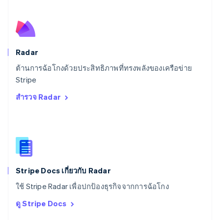
English
Italiano
สวิตเซอร์แลนด์
Deutsch
Français
Italiano
English
สวีเดน
Svenska
English
Radar
สหรัฐอเมริกา
English
Español
简体中文
ต้านการฉ้อโกงด้วยประสิทธิภาพที่ทรงพลังของเครือข่าย
สหรัฐอาหรับเอมิเรตส์
Stripe
English
สำรวจ Radar
สหราชอาณาจักร
English
สาธารณรัฐเช็ก
English
สิงคโปร์
English
简体中文
ออสเตรเลีย
English
Stripe Docs เกี่ยวกับ Radar
ออสเตรีย
ใช้ Stripe Radar เพื่อปกป้องธุรกิจจากการฉ้อโกง
Deutsch
English
อิตาลี
ดู Stripe Docs
Italiano
English
อินเดีย