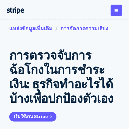
แหล่งข้อมูลเพิ่มเติม
การจัดการความเสี่ยง
ตามขั้น
เอกสารประกอบ
เรียนรู้
การชำระเงิน
รายรับ
การ
แพลตฟอ
จัดการ
และ
องค์กร
Stripe Docs
บล็อก
เงิน
มาร์เก็ต
Payments
Billing
ธุรกิจสตาร์ทอัพ
ข้อมูลอ้างอิงเกี่ยวกับ API
เรื่องราวจากลูกค้า
การตรวจจับการ
การชำระเงิน
รายรับตาม
เพลส
ไลบรารีและ SDK
คู่มือ
ออนไลน์
แบบแผนล่วง
Stripe Apps
Global
Payment links
หน้า
Metronome
Payouts
Conne
ฉ้อโกงในการชําระ
การชำร
ตามกรณีใช้งาน
การชำระเงิน
การเรียกเก็บ
เบิกจ่าย
เงินสำห
การสนับสนุน
แบบไม่ต้อง
เงินตามการ
ให้กับ
เงิน: ธุรกิจทําอะไรได้
แพลตฟอ
คู่มือ
การค้าแบบใช้เอเจนต์
เขียนโค้ด
Checkout
ใช้งาน
การชำระเงิน
บุคคลที่
อีคอมเมิร์ซ
รับการสนับสนุน
UI การชำระ
ตามรอบบิล
สาม
บริการทางการเงินที่ผสาน
รับการชำระเงินออนไลน์
แพ็กเกจการสนับสนุนที่ได้
การจัดการ
บ้างเพื่อปกป้องตัวเอง
เงินสำเร็จรูป
รวมในตัว
ติดตั้งใช้งานการชำระเงิน
รับการจัดการ
การชำระเงิน
Elements
การทำงานอัตโนมัติด้าน
สำเร็จรูป
บริการเฉพาะทาง
องค์ประกอบ UI
ตามรอบบิล
Invoicing
การเงิน
สร้างแพลตฟอร์มหรือ
ครั้งเดียวหรือ
ที่ยืดหยุ่น
ธุรกิจทั่วโลก
มาร์เก็ตเพลส
ตามแบบแผน
วิธีการชำระ
เริ่มใช้งาน Stripe
การชำระเงินในแอป
จัดการการชำระเงินตาม
เงิน
ล่วงหน้า
Tax
มาร์เก็ตเพลส
รอบบิล
เข้าถึงได้
คิดภาษีการ
บริษัท
การจัดการเงิน
เสนอการเรียกเก็บเงินตาม