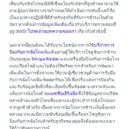
เทียบกับรหัสไปรษณีย์ที่เชื่อมโยงกับบัตรที่ลูกค้าพยายามใช้
งาน ผู้ออกบัตรบางรายกำหนดให้ดำเนินการเช่นนี้ แต่ก็ถือ
เป็นแนวทางปฏิบัติที่ดีสำหรับธุรกิจที่รับการชำระเงินด้วย
บัตร หากต้องการข้อมูลเพิ่มเติมเกี่ยวกับบริการตรวจสอบที่
อยู่ (AVS)
โปรดอ่านบทความของเรา
เกี่ยวกับหัวข้อนี้
นอกจากนี้คุณยังจะได้รับประโยชน์จากการใช้
บริการการ
ป้องกันการฉ้อโกง
เพิ่มเติมผ่านผู้ให้บริการโซลูชันการชำระ
เงินของคุณ
Stripe Radar
มอบเครื่องมือป้องกันการฉ้อโกง
แบบเรียลไทม์ และไม่ต้องใช้ทรัพยากรสำหรับการพัฒนา
เพิ่มเติมในการตั้งค่าและใช้งาน ผู้เชี่ยวชาญด้านการรับมือ
กับการฉ้อโกงเพิ่ม Radar Plus ได้เพื่อปรับแต่งการป้องกัน
และรับข้อมูลเชิงลึกที่ละเอียดยิ่งขึ้น Radar จะตรวจจับและ
บล็อกการฉ้อโกงด้วย
แมชชีนเลิร์นนิง
ซึ่งใช้ข้อมูลจากบริษัท
หลายล้านแห่งทั่วโลกเพื่อแยกแยะผู้กระทำการฉ้อโกงออก
จากลูกค้าตัวจริง เนื่องจากการฉ้อโกงการชำระเงินนั้นแพร่
หลายมากและมีความซับซ้อนเพิ่มขึ้นเรื่อยๆ โซลูชันการ
ป้องกันการฉ้อโกงสำหรับธุรกิจของคุณจึงต้องออกแบบมา
ให้ก้าวทันสถานการณ์