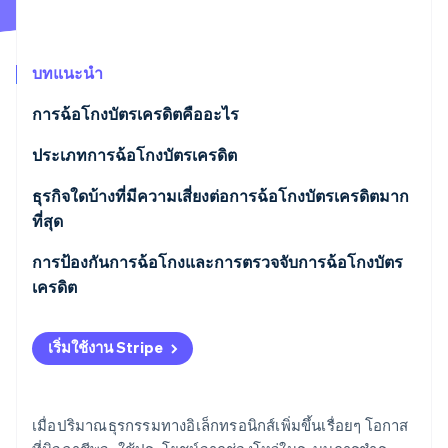
พาร์ทเนอร์
การก่อตั้งบริษัทสตาร์ทอัพ
Stripe App Marketplace
Climate
การขจัดคาร์บอน
บทแนะนำ
การฉ้อโกงบัตรเครดิตคืออะไร
ประเภทการฉ้อโกงบัตรเครดิต
Stripe Sessions 2026
ธุรกิจใดบ้างที่มีความเสี่ยงต่อการฉ้อโกงบัตรเครดิตมาก
ดูว่า Stripe กำลังสร้างโครงสร้างพื้นฐานระบบเศรษฐกิจสำหรับ
AI อย่างไร
ที่สุด
รับชมเลย
การป้องกันการฉ้อโกงและการตรวจจับการฉ้อโกงบัตร
เครดิต
เริ่มใช้งาน Stripe
เมื่อปริมาณธุรกรรมทางอิเล็กทรอนิกส์เพิ่มขึ้นเรื่อยๆ โอกาส