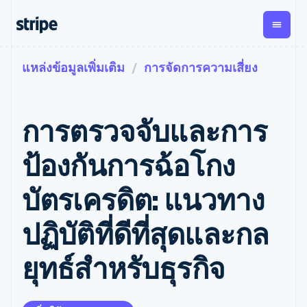
แหล่งข้อมูลเพิ่มเติม
การจัดการความเสี่ยง
ตามขั้น
เอกสารประกอบ
เรียนรู้
การชำระเงิน
รายรับ
การ
แพลตฟอ
จัดการ
และ
องค์กร
Stripe Docs
บล็อก
เงิน
มาร์เก็ต
Payments
Billing
ธุรกิจสตาร์ทอัพ
ข้อมูลอ้างอิงเกี่ยวกับ API
เรื่องราวจากลูกค้า
การตรวจจับและการ
การชำระเงิน
รายรับตาม
เพลส
ไลบรารีและ SDK
คู่มือ
ออนไลน์
แบบแผนล่วง
Stripe Apps
Global
Payment links
หน้า
Metronome
Payouts
Conne
ป้องกันการฉ้อโกง
การชำร
ตามกรณีใช้งาน
การชำระเงิน
การเรียกเก็บ
เบิกจ่าย
เงินสำห
การสนับสนุน
แบบไม่ต้อง
เงินตามการ
ให้กับ
บัตรเครดิต: แนวทาง
แพลตฟอ
คู่มือ
การค้าแบบใช้เอเจนต์
เขียนโค้ด
Checkout
ใช้งาน
การชำระเงิน
บุคคลที่
อีคอมเมิร์ซ
รับการสนับสนุน
UI การชำระ
ตามรอบบิล
สาม
บริการทางการเงินที่ผสาน
รับการชำระเงินออนไลน์
แพ็กเกจการสนับสนุนที่ได้
การจัดการ
ปฏิบัติที่ดีที่สุดและกล
เงินสำเร็จรูป
รวมในตัว
ติดตั้งใช้งานการชำระเงิน
รับการจัดการ
การชำระเงิน
Elements
การทำงานอัตโนมัติด้าน
สำเร็จรูป
บริการเฉพาะทาง
องค์ประกอบ UI
ตามรอบบิล
Invoicing
ยุทธ์สําหรับธุรกิจ
การเงิน
สร้างแพลตฟอร์มหรือ
ครั้งเดียวหรือ
ที่ยืดหยุ่น
ธุรกิจทั่วโลก
มาร์เก็ตเพลส
ตามแบบแผน
วิธีการชำระ
การชำระเงินในแอป
จัดการการชำระเงินตาม
เงิน
ล่วงหน้า
Tax
มาร์เก็ตเพลส
รอบบิล
เข้าถึงได้
คิดภาษีการ
บริษัท
การจัดการเงิน
เสนอการเรียกเก็บเงินตาม