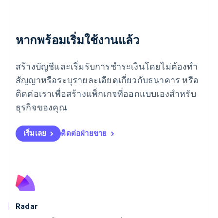
Deutsch
English
โรมาเนีย
English
ลักเซมเบิร์ก
หากพร้อมเริ่มใช้งานแล้ว
Français
Deutsch
English
ลัตเวีย
สร้างบัญชีและเริ่มรับการชำระเงินโดยไม่ต้องทำ
English
ลิกเตนสไตน์
สัญญาหรือระบุรายละเอียดเกี่ยวกับธนาคาร หรือ
Deutsch
English
ติดต่อเราเพื่อสร้างแพ็กเกจที่ออกแบบเองสำหรับ
ลิทัวเนีย
English
ธุรกิจของคุณ
สเปน
Español
English
สโลวาเกีย
เริ่มเลย
ติดต่อฝ่ายขาย
English
สโลวีเนีย
English
Italiano
สวิตเซอร์แลนด์
Deutsch
Français
Italiano
English
สวีเดน
Svenska
English
Radar
สหรัฐอเมริกา