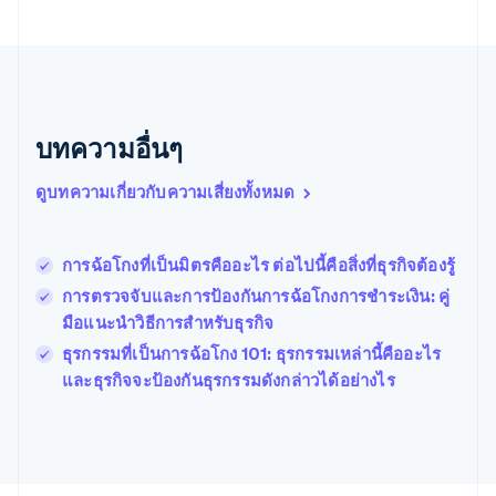
Português
English
บัลแกเรีย
English
เบลเยียม
Nederlands
Français
Deutsch
English
โปรตุเกส
บทความอื่นๆ
Português
English
โปแลนด์
ดูบทความเกี่ยวกับความเสี่ยงทั้งหมด
English
ฝรั่งเศส
Français
English
ฟินแลนด์
การฉ้อโกงที่เป็นมิตรคืออะไร ต่อไปนี้คือสิ่งที่ธุรกิจต้องรู้
English
Svenska
การตรวจจับและการป้องกันการฉ้อโกงการชําระเงิน: คู่
มอลตา
มือแนะนําวิธีการสําหรับธุรกิจ
English
มาเลเซีย
ธุรกรรมที่เป็นการฉ้อโกง 101: ธุรกรรมเหล่านี้คืออะไร
English
简体中文
และธุรกิจจะป้องกันธุรกรรมดังกล่าวได้อย่างไร
เม็กซิโก
Español
English
ยิบรอลตาร์
English
เยอรมนี