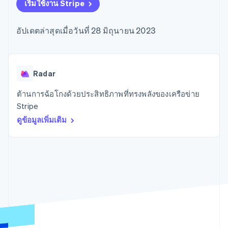
มากกว่า 125
ขายและ VAT
เริ่มใช้งาน Stripe
แพลตฟอร์ม
การใช้งาน
รายการ
Authorization
อัตโนมัติ
Revenue
แผนงานผลิตภัณฑ์
SaaS
ออกบัตรที่มีสเตเบิลคอยน์
Boost
Recognition
การประชุมประจำปีแบบ
รองรับอยู่
อัปเดตล่าสุดเมื่อวันที่ 28 มิถุนายน 2023
ยกระดับการ
เซสชัน
จัดเตรียมและจัดการ
ระบบ
ยอมรับการ
ตำแหน่งงาน
บริการด้วยเอเจนต์
อัตโนมัติ
ชำระเงิน
Link
ห้องข่าว
ตามอุตสาหกรรม
การชำระเงินที่
สำหรับการ
Stripe
Stripe Press
Sigma
รวดเร็วขึ้น
ทำบัญชี
Radar
รายงานที่
บริษัท AI
แหล่งข้อมูล
ออกแบบเอง
แวดวงครีเอเตอร์
ต้านการฉ้อโกงด้วยประสิทธิภาพที่ทรงพลังของเครือข่าย
Data
เกม
การติดต่อ
Stripe
Pipeline
การบริการ การเดินทาง
การเชื่อมต่อการทำงาน
การซิงค์
และสันทนาการ
แอป
ติดต่อฝ่ายขาย
ดูข้อมูลเพิ่มเติม
ข้อมูล
ประกันภัย
ตัวอย่างโค้ด
สมัครเป็นพาร์ทเนอร์
สื่อและความบันเทิง
บล็อกของนักพัฒนา
องค์กรไม่แสวงผลกำไร
สถานะ API
บริการเฉพาะทาง
ภาครัฐ
เพิ่มเติม
ธุรกิจค้าปลีก
Product roadmap
ดูสิ่งที่กำลังจะมาถึง
Radar
ระบบนิเวศ
การป้องกันการฉ้อโกง
Atlas