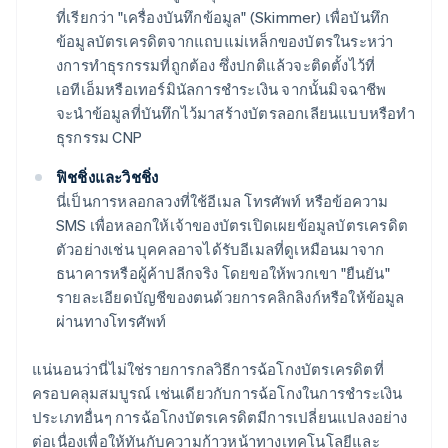
ที่เรียกว่า "เครื่องบันทึกข้อมูล" (Skimmer) เพื่อบันทึก
ข้อมูลบัตรเครดิตจากแถบแม่เหล็กของบัตรในระหว่า
งการทําธุรกรรมที่ถูกต้อง ซึ่งปกติแล้วจะติดตั้งไว้ที่
เอทีเอ็มหรือเทอร์มินัลการชําระเงิน จากนั้นมิจฉาชีพ
จะนําข้อมูลที่บันทึกไว้มาสร้างบัตรลอกเลียนแบบหรือทํา
ธุรกรรม CNP
ฟิชชิ่งและวิชชิ่ง
นี่เป็นการหลอกลวงที่ใช้อีเมล โทรศัพท์ หรือข้อความ
SMS เพื่อหลอกให้เจ้าของบัตรเปิดเผยข้อมูลบัตรเครดิต
ตัวอย่างเช่น บุคคลอาจได้รับอีเมลที่ดูเหมือนมาจาก
ธนาคารหรือผู้ค้าปลีกจริง โดยขอให้พวกเขา "ยืนยัน"
รายละเอียดบัญชีของตนด้วยการคลิกลิงก์หรือให้ข้อมูล
ผ่านทางโทรศัพท์
แน่นอนว่านี่ไม่ใช่รายการกลวิธีการฉ้อโกงบัตรเครดิตที่
ครอบคลุมสมบูรณ์ เช่นเดียวกับการฉ้อโกงในการชําระเงิน
ประเภทอื่นๆ การฉ้อโกงบัตรเครดิตมีการเปลี่ยนแปลงอย่าง
ต่อเนื่องเพื่อให้ทันกับความก้าวหน้าทางเทคโนโลยีและ