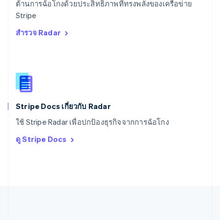
English
Español
简体中文
ต้านการฉ้อโกงด้วยประสิทธิภาพที่ทรงพลังของเครือข่าย
สหรัฐอาหรับเอมิเรตส์
Stripe
English
สำรวจ Radar
สหราชอาณาจักร
English
สาธารณรัฐเช็ก
English
สิงคโปร์
English
简体中文
ออสเตรเลีย
English
Stripe Docs เกี่ยวกับ Radar
ออสเตรีย
ใช้ Stripe Radar เพื่อปกป้องธุรกิจจากการฉ้อโกง
Deutsch
English
อิตาลี
ดู Stripe Docs
Italiano
English
อินเดีย
English
เอสโตเนีย
English
ไอร์แลนด์
English
ฮังการี