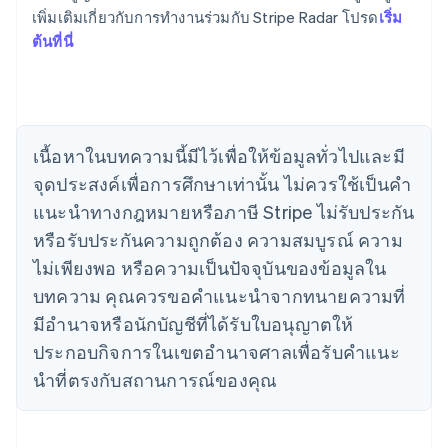
English
简体中文
เพิ่มเติมเกี่ยวกับการทํางานร่วมกับ Stripe Radar โปรด
เริ่ม
แคนาดา
ต้นที่นี่
English
Français
โครเอเชีย
English
Italiano
จีนแผ่นดินใหญ่
简体中文
English
ไซปรัส
เนื้อหาในบทความนี้มีไว้เพื่อให้ข้อมูลทั่วไปและมี
English
จุดประสงค์เพื่อการศึกษาเท่านั้น ไม่ควรใช้เป็นคํา
ญี่ปุ่น
แนะนําทางกฎหมายหรือภาษี Stripe ไม่รับประกัน
日本語
English
เดนมาร์ก
หรือรับประกันความถูกต้อง ความสมบูรณ์ ความ
English
ไม่เพียงพอ หรือความเป็นปัจจุบันของข้อมูลใน
ไทย
บทความ คุณควรขอคําแนะนําจากทนายความที่
ไทย
English
นอร์เวย์
มีอํานาจหรือนักบัญชีที่ได้รับใบอนุญาตให้
English
ประกอบกิจการในเขตอํานาจศาลเพื่อรับคําแนะ
นิวซีแลนด์
English
นําที่ตรงกับสถานการณ์ของคุณ
เนเธอร์แลนด์
Nederlands
English
บราซิล