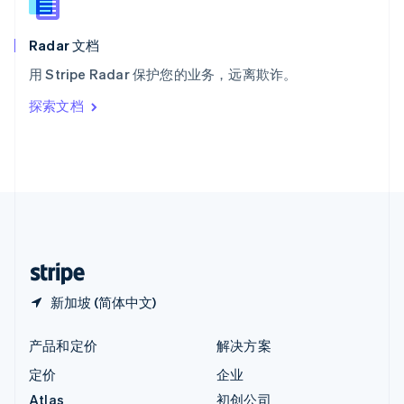
English
匈牙利
English
Radar 文档
意大利
用 Stripe Radar 保护您的业务，远离欺诈。
Italiano
English
印度
探索文档
English
英国
English
直布罗陀
English
中国内地
简体中文
English
中国香港特别行政区
English
简体中文
新加坡 (简体中文)
产品和定价
解决方案
定价
企业
Atlas
初创公司