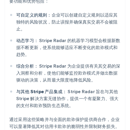
要功能和优势包括：
可自定义的规则：
企业可以创建自定义规则以适应其
独特的风险状况，防止误报并确保真实交易不会被阻
止。
动态学习：
Stripe Radar 的机器学习模型会根据新数
据不断更新，使系统能够适应不断变化的欺诈模式和
趋势。
综合分析：
Stripe Radar 为企业提供有关其交易的深
阿联酋
入洞察和分析，使他们能够监控欺诈模式并做出数据
English
爱尔兰
驱动的决策，从而最大限度地降低风险。
English
爱沙尼亚
与其他 Stripe 产品集成：
Stripe Radar 旨在与其他
English
Stripe 解决方案无缝协作，提供一个有凝聚力、强大
奥地利
的支付和欺诈预防生态系统。
Deutsch
English
澳大利亚
通过采用这些策略并与全面的欺诈保护提供商合作，企业
English
巴西
可以显著降低其对信用卡欺诈的脆弱性并限制财务损失。