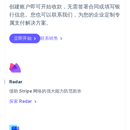
Português
English
创建账户即可开始收款，无需签署合同或填写银
日本
行信息。您也可以联系我们，为您的企业定制专
日本語
English
瑞典
属支付解决方案。
Svenska
English
瑞士
Deutsch
Français
Italiano
English
立即开始
联系销售
塞浦路斯
English
斯洛伐克
English
斯洛文尼亚
English
Italiano
泰国
Radar
ไทย
English
希腊
借助 Stripe 网络的强大能力防范欺诈
English
探索 Radar
西班牙
Español
English
新加坡
English
简体中文
新西兰