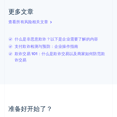
English
Italiano
拉脱维亚
更多文章
English
立陶宛
查看所有风险相关文章
English
列支敦士登
Deutsch
English
卢森堡
什么是非恶意欺诈？以下是企业需要了解的内容
Français
Deutsch
English
支付欺诈检测与预防：企业操作指南
罗马尼亚
欺诈交易 101：什么是欺诈交易以及商家如何防范欺
English
马尔他
诈交易
English
马来西亚
English
简体中文
美国
English
Español
简体中文
墨西哥
Español
English
挪威
准备好开始了？
English
葡萄牙