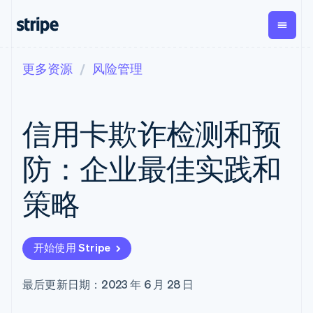
更多资源
风险管理
按企业阶段
文档
学习
支付
营收
资金管
平台
理
易市
大型企业
Stripe 文档
博客
Payments
Billing
初创企业
API 参考文档
客户案例
信用卡欺诈检测和预
在线支付
经常性收入
Global
Conn
库与 SDK
指南
Managed
Metronome
Payouts
Stripe Apps
Payments
按用量计费
平台
防：企业最佳实践和
备案商家解决
Subscriptions
向第三
按应用场景
方案
方打款
支持
订阅管理
Payment links
Crypto
策略
指南
智能体商务
Invoicing
钱包、
加密货币
获取支持
无代码支付
一次性或定期
稳定币
电子商务
接受线上付款
托管支持方案
Checkout
账单
发行和
嵌入式金融
实施预置结账流程
专业服务
预构建支付界
Tax
发卡基
开始使用 Stripe
财务自动化
构建平台或交易市场
面
销售税和增值
础设施
全球化企业
管理订阅
Elements
税自动化
应用内支付
提供按用量计费
灵活的 UI 组件
Revenue
最后更新日期：2023 年 6 月 28 日
交易市场
发行稳定币支持的支付卡
支付方式
Recognition
公司
资金管理
通过智能体配置和管理服
支持 125 种以
会计自动化
平台
务