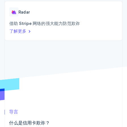
上
Stripe Sigma
产品路线图
SaaS
自定义报告
Terminal
Sessions 年度大会
线下支付
Data Pipeline
Radar
招聘
数据同步
Authorization
资讯中心
Boost
资源
借助 Stripe 网络的强大能力防范欺诈
Stripe Press
支付成功率优
按行业
了解更多
化
应用集成
Link
AI 企业
代码示例
加速结账
创作者经济
开发者博客
联系
游戏
API 状态
酒店、旅游与休闲
联系销售
保险
成为合作伙伴
媒体与娱乐
更多
非营利组织
Product roadmap
专业服务
了解未来规划
公共部门
零售
Radar
欺诈防范
Atlas
初创企业注册
生态系统
导言
Climate
合作伙伴
碳移除
Stripe App Marketplace
什么是信用卡欺诈？