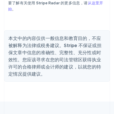
Português
English
要了解有关使用 Stripe Radar 的更多信息，请
从这里开
保加利亚
始
。
English
比利时
Nederlands
Français
Deutsch
English
波兰
English
丹麦
本文中的内容仅供一般信息和教育目的，不应
English
被解释为法律或税务建议。Stripe 不保证或担
德国
保文章中信息的准确性、完整性、充分性或时
Deutsch
English
法国
效性。您应该寻求在您的司法管辖区获得执业
Français
English
许可的合格律师或会计师的建议，以就您的特
芬兰
定情况提供建议。
English
Svenska
荷兰
Nederlands
English
加拿大
English
Français
捷克
English
克罗地亚