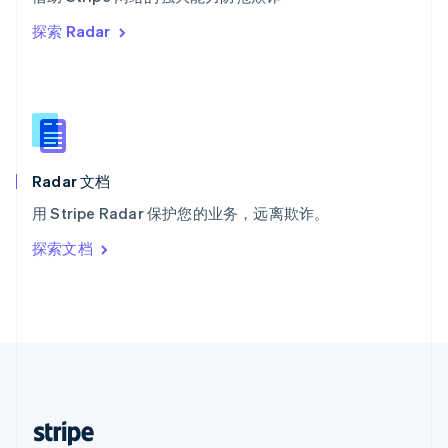
English
探索 Radar
西班牙
Español
English
新加坡
English
简体中文
新西兰
English
匈牙利
English
Radar 文档
意大利
用 Stripe Radar 保护您的业务，远离欺诈。
Italiano
English
印度
探索文档
English
英国
English
直布罗陀
English
中国内地
简体中文
English
中国香港特别行政区
English
简体中文