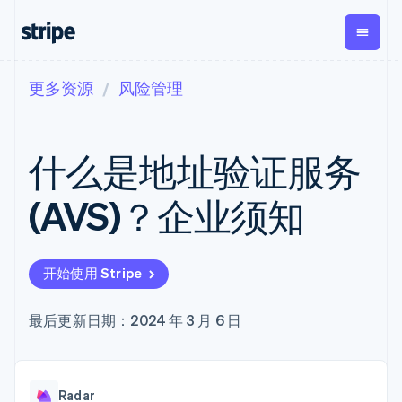
更多资源
风险管理
按企业阶段
文档
学习
支付
营收
资金管
平台
理
易市
大型企业
Stripe 文档
博客
Payments
Billing
初创企业
API 参考文档
客户案例
什么是地址验证服务
在线支付
经常性收入
Global
Conn
库与 SDK
指南
Managed
Metronome
Payouts
Stripe Apps
Payments
按用量计费
平台
(AVS)？企业须知
备案商家解决
Subscriptions
向第三
按应用场景
方案
方打款
支持
订阅管理
Payment links
Crypto
指南
智能体商务
Invoicing
钱包、
加密货币
获取支持
无代码支付
一次性或定期
开始使用 Stripe
稳定币
电子商务
接受线上付款
托管支持方案
Checkout
账单
发行和
嵌入式金融
实施预置结账流程
专业服务
预构建支付界
Tax
发卡基
财务自动化
构建平台或交易市场
最后更新日期：2024 年 3 月 6 日
面
销售税和增值
础设施
全球化企业
管理订阅
Elements
税自动化
应用内支付
提供按用量计费
灵活的 UI 组件
Revenue
交易市场
发行稳定币支持的支付卡
Payment
Recognition
公司
资金管理
通过智能体配置和管理服
methods
会计自动化
Radar
平台
务