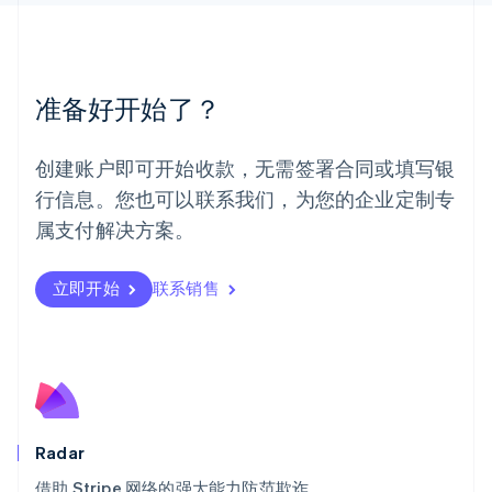
English
Español
简体中文
墨西哥
Español
English
挪威
准备好开始了？
English
葡萄牙
Português
English
创建账户即可开始收款，无需签署合同或填写银
日本
行信息。您也可以联系我们，为您的企业定制专
日本語
English
瑞典
属支付解决方案。
Svenska
English
瑞士
Deutsch
Français
Italiano
English
立即开始
联系销售
塞浦路斯
English
斯洛伐克
English
斯洛文尼亚
English
Italiano
泰国
Radar
ไทย
English
希腊
借助 Stripe 网络的强大能力防范欺诈