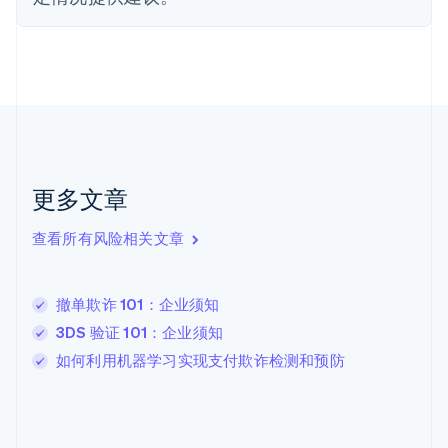
Nederlands
English
加拿大
English
Français
捷克
English
克罗地亚
English
Italiano
拉脱维亚
English
更多文章
立陶宛
English
列支敦士登
查看所有风险相关文章
Deutsch
English
卢森堡
Français
Deutsch
English
撤单欺诈 101：企业须知
罗马尼亚
3DS 验证 101：企业须知
English
马尔他
如何利用机器学习实现支付欺诈检测和预防
English
马来西亚
English
简体中文
美国