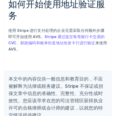
如何开始使用地址验证服
English
奥地利
务
Deutsch
English
澳大利亚
English
巴西
使用 Stripe 进行支付处理的企业无需采取任何额外步骤
Português
English
即可开始使用 AVS。
Stripe 通过提交每笔银行卡交易的
保加利亚
CVC、邮政编码和账单街道地址给发卡行进行验证
来使用
English
AVS。
比利时
Nederlands
Français
Deutsch
English
波兰
English
丹麦
English
本文中的内容仅供一般信息和教育目的，不应
德国
被解释为法律或税务建议。Stripe 不保证或担
Deutsch
English
法国
保文章中信息的准确性、完整性、充分性或时
Français
English
效性。您应该寻求在您的司法管辖区获得执业
芬兰
许可的合格律师或会计师的建议，以就您的特
English
Svenska
定情况提供建议。
荷兰