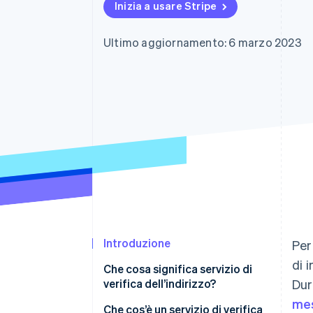
Inizia a usare Stripe
Link
Pagamento accelerato
Financial Connections
Ultimo aggiornamento: 6 marzo 2023
Conti finanziari collegati
Introduzione
Per
di 
Che cosa significa servizio di
verifica dell’indirizzo?
Dur
me
Che cos’è un servizio di verifica