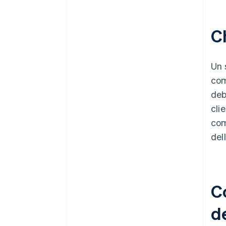
Ch
Un 
com
deb
cli
com
del
Co
de