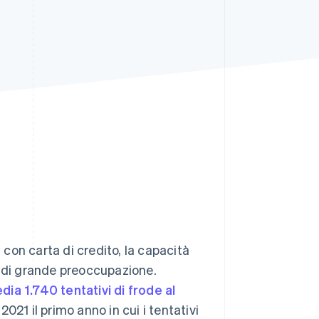
Stripe Sessions 2026
Scopri come Stripe sta
costruendo
l'infrastruttura
economica per l'IA.
Guarda ora
con carta di credito, la capacità
o di grande preoccupazione.
dia 1.740 tentativi di frode al
021 il primo anno in cui i tentativi