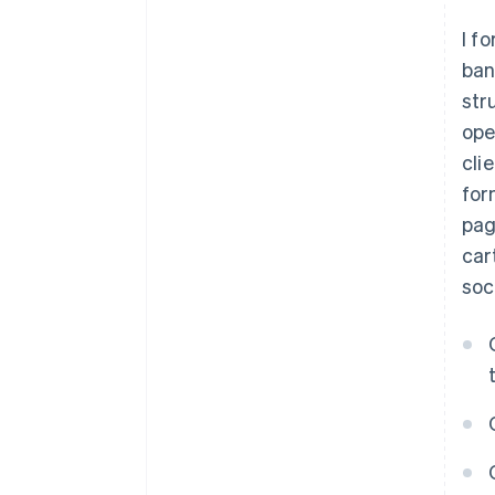
I f
ban
str
ope
cli
for
pag
car
soc