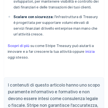
sviluppatori, per mantenere visibilità e controllo dei
dati finanziari e delle transazioni dei tuoi clienti.
Scalare con sicurezza:
l'infrastruttura di Treasury
è progettata per supportare volumi elevati di
servizi finanziari di livello enterprise man mano che
un'attività cresce.
Scopri di più
su come Stripe Treasury può aiutarti a
innovare e a far crescere la tua attività oppure
inizia
oggi stesso.
Australia
English
Austria
Deutsch
English
I contenuti di questo articolo hanno uno scopo
Belgio
puramente informativo e formativo e non
Nederlands
Français
Deutsch
English
Brasile
devono essere intesi come consulenza legale
Português
English
o fiscale. Stripe non garantisce l'accuratezza,
Bulgaria