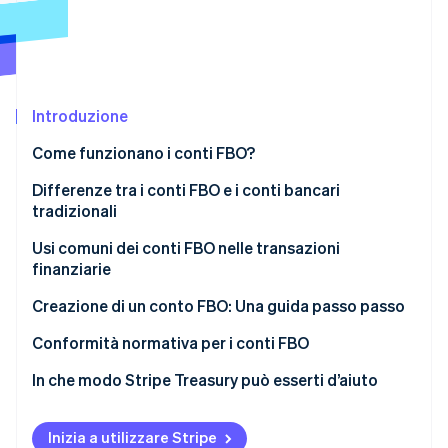
Scopri cosa ti aspetta
Radar
Ecosistema
Prevenzione delle frodi
Partner
Atlas
Stripe App Marketplace
Costituzione di start-up
Introduzione
Climate
Come funzionano i conti FBO?
Rimozione del carbonio
Differenze tra i conti FBO e i conti bancari
Identity
Verifica online dell'identità
tradizionali
Usi comuni dei conti FBO nelle transazioni
finanziarie
Deposito a garanzia e pagamenti
Creazione di un conto FBO: Una guida passo passo
Stripe Sessions 2026
Gestione degli investimenti e del patrimonio
1. Scegli un istituto finanziario
Conformità normativa per i conti FBO
Scopri come Stripe sta costruendo l'infrastruttura economi
Guarda ora
Fintech e banche
2. Raccogli le informazioni richieste
In che modo Stripe Treasury può esserti d’aiuto
Altre applicazioni
3. Completa la richiesta di registrazione
Inizia a utilizzare Stripe