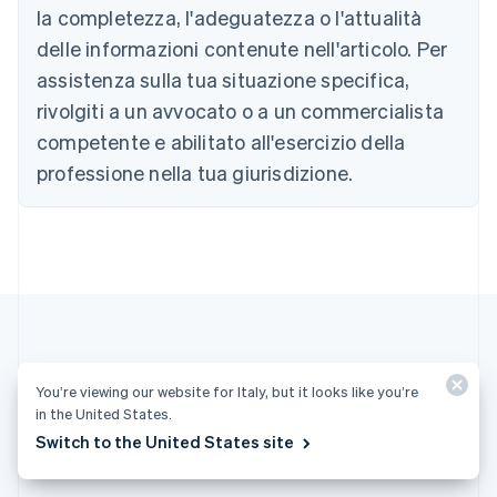
la completezza, l'adeguatezza o l'attualità
English
Canada
delle informazioni contenute nell'articolo. Per
English
Français
assistenza sulla tua situazione specifica,
Cina continentale
简体中文
English
rivolgiti a un avvocato o a un commercialista
Cipro
competente e abilitato all'esercizio della
English
Croazia
professione nella tua giurisdizione.
English
Italiano
Danimarca
English
Emirati Arabi Uniti
English
Estonia
English
Finlandia
English
Svenska
Altri articoli
You’re viewing our website for Italy, but it looks like you’re
Francia
in the United States.
Français
English
Vedi tutti gli articoli relativi alla fatturazione
Switch to the United States site
Germania
Deutsch
English
Giappone