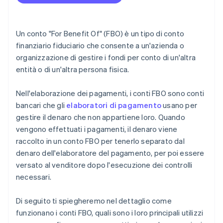
4. Esamina e firma l’accordo
5. Finanzia il conto
Un conto "For Benefit Of" (FBO) è un tipo di conto
6. Stabilisci procedure di gestione del conto
finanziario fiduciario che consente a un'azienda o
organizzazione di gestire i fondi per conto di un'altra
7. Mantieni trasparenza e reporting
entità o di un'altra persona fisica.
8. Rispetta le normative
Nell'elaborazione dei pagamenti, i conti FBO sono conti
bancari che gli
elaboratori di pagamento
usano per
gestire il denaro che non appartiene loro. Quando
vengono effettuati i pagamenti, il denaro viene
raccolto in un conto FBO per tenerlo separato dal
denaro dell'elaboratore del pagamento, per poi essere
versato al venditore dopo l'esecuzione dei controlli
necessari.
Di seguito ti spiegheremo nel dettaglio come
funzionano i conti FBO, quali sono i loro principali utilizzi