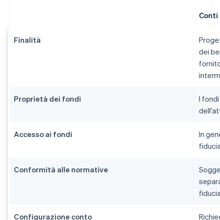
Conti
Finalità
Proget
dei be
fornit
interm
Proprietà dei fondi
I fond
dell'a
Accesso ai fondi
In gen
fiducia
Conformità alle normative
Sogget
separa
fiducia
Configurazione conto
Richie