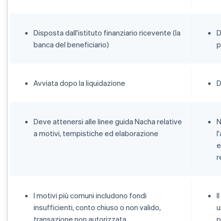
Disposta dall'istituto finanziario ricevente (la
D
banca del beneficiario)
p
Avviata dopo la liquidazione
D
Deve attenersi alle linee guida Nacha relative
N
a motivi, tempistiche ed elaborazione
l
e
r
I motivi più comuni includono fondi
I
insufficienti, conto chiuso o non valido,
u
transazione non autorizzata
p