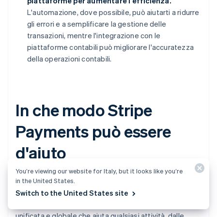
piattaforme per aumentare l'efficienza.
L'automazione, dove possibile, può aiutarti a ridurre
gli errori e a semplificare la gestione delle
transazioni, mentre l'integrazione con le
piattaforme contabili può migliorare l'accuratezza
della operazioni contabili.
In che modo Stripe
Payments può essere
d'aiuto
You’re viewing our website for Italy, but it looks like you’re
Stripe Payments
consente alle attività di configurare
in the United States.
e accettare oltre 125 metodi di pagamento, tra cui i
Switch to the United States site
bonifici ACH. Offre una soluzione di pagamento
unificata e globale che aiuta qualsiasi attività, dalle