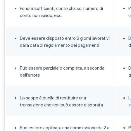
Fondi insufficienti, conto chiuso, numero di
P
conto non valido, ecc.
u
Deve essere disposto entro 2 giorni lavorativi
D
dalla data di regolamento dei pagamenti
d
Può essere parziale o completa, a seconda
D
dell'errore
t
Lo scopo è quello di restituire una
L
transazione che non può essere elaborata
c
Può essere applicata una commissione da 2 a
P