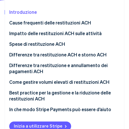
Scopri cosa ti aspetta
Introduzione
Radar
Ecosistema
Prevenzione delle frodi
Cause frequenti delle restituzioni ACH
Partner
Atlas
Stripe App Marketplace
Costituzione di start-up
Impatto delle restituzioni ACH sulle attività
Climate
Spese di restituzione ACH
Rimozione del carbonio
Differenze tra restituzione ACH e storno ACH
Identity
Verifica online dell'identità
Restituzioni ACH
Differenze tra restituzione e annullamento dei
pagamenti ACH
Storni ACH
Restituzione dei pagamenti ACH
Come gestire volumi elevati di restituzioni ACH
Annullamento dei pagamenti ACH
Implementazione di misure di prevenzione
Best practice per la gestione e la riduzione delle
Stripe Sessions 2026
restituzioni ACH
Scopri come Stripe sta costruendo l'infrastruttura economi
Semplificazione dell’elaborazione delle restituzioni
Guarda ora
In che modo Stripe Payments può essere d’aiuto
Coinvolgimento del cliente
Monitoraggio e miglioramento continui
Inizia a utilizzare Stripe