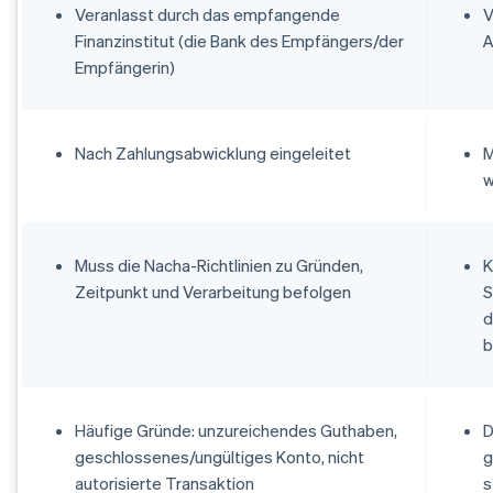
Veranlasst durch das empfangende
V
Finanzinstitut (die Bank des Empfängers/der
A
Empfängerin)
Nach Zahlungsabwicklung eingeleitet
M
w
Muss die Nacha-Richtlinien zu Gründen,
K
Zeitpunkt und Verarbeitung befolgen
S
d
b
Häufige Gründe: unzureichendes Guthaben,
D
geschlossenes/ungültiges Konto, nicht
g
autorisierte Transaktion
s