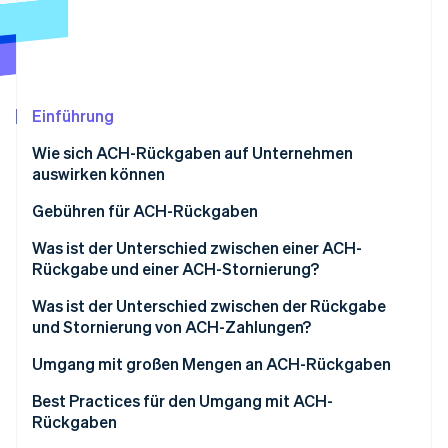
Betrugsprävention
Ecosystem
Atlas
Start-up-Gründung
Partner
Stripe App-Marktplatz
Climate
CO₂-Entnahme
Einführung
Identity
Wie sich ACH-Rückgaben auf Unternehmen
Online-Identitätsprüfung
auswirken können
Gebühren für ACH-Rückgaben
Was ist der Unterschied zwischen einer ACH-
Rückgabe und einer ACH-Stornierung?
Stripe-Sessions 2026
Erfahren Sie, wie Stripe Lösungen für die W
ACH-Rückgaben
Was ist der Unterschied zwischen der Rückgabe
Jetzt ansehen
und Stornierung von ACH-Zahlungen?
ACH-Stornierungen
ACH-Zahlungen zurückgeben
Umgang mit großen Mengen an ACH-Rückgaben
ACH-Zahlungen stornieren
Präventionsmaßnahmen umsetzen
Best Practices für den Umgang mit ACH-
Rückgaben
Abwicklung von Rückgaben vereinfachen