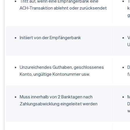
Tritt auf, wenn eine Empfängerbank eine
T
ACH-Transaktion ablehnt oder zurücksendet
k
g
Initiiert von der Empfängerbank
V
U
Unzureichendes Guthaben, geschlossenes
D
Konto, ungültige Kontonummer usw.
f
Muss innerhalb von 2 Banktagen nach
M
Zahlungsabwicklung eingeleitet werden
D
w