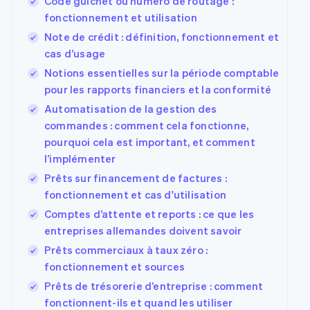
Code guichet ou numéro de routage :
Découvrez les prochaines évolutions
Commerce en ligne
fonctionnement et utilisation
Radar
Note de crédit : définition, fonctionnement et
Prévention de la fraude
cas d’usage
Écosystème
Atlas
Notions essentielles sur la période comptable
Constitution de start-up
Partenaires
pour les rapports financiers et la conformité
Climate
Stripe App
Automatisation de la gestion des
Élimination du carbone
Marketplace
commandes : comment cela fonctionne,
Identity
pourquoi cela est important, et comment
Vérification de l'identité
l’implémenter
Prêts sur financement de factures :
fonctionnement et cas d'utilisation
Comptes d’attente et reports : ce que les
Stripe Sessions 2026
entreprises allemandes doivent savoir
Découvrez comment Stripe construit l’infrastructure écon
Prêts commerciaux à taux zéro :
Regarder la vidéo
fonctionnement et sources
Prêts de trésorerie d’entreprise : comment
fonctionnent-ils et quand les utiliser