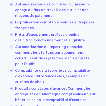
UI flexibles
Recognition
l’application
plateforme ou de
Automatisation des comptes fournisseurs :
Moyens de
Comptabilité
Entreprise
Marketplaces
marketplace
aperçu du flux de travail, des outils et des
paiement
automatisée
Gestion financière
Gérer des
Accès à plus
Stripe Sigma
moyens de paiement
Roadmap produit
Plateformes
abonnements
de 125
Rapports
Sessions : conférence
SaaS
Proposer une
Digitalisation comptable pour les entreprises
Terminal
personnalisés
annuelle
facturation à l'usage
Paiements en
françaises
Data Pipeline
Carrières
Émettre des cartes
personne
Synchronisation
Communiqués de
bancaires adossées à
Prêts d’équipement professionnels :
Authorization
des données
presse
des stablecoins
définition, fonctionnement et éligibilité
Par secteur
Boost
Stripe Press
Fournir et gérer des
Acceptation
services avec des
Automatisation du reporting financier :
optimisée
Entreprises d'IA
agents
comment les startups par abonnement
Link
Économie des
construisent des systèmes précis et prêts
Paiements
créateurs
Contact
Jeux
accélérés
pour l’audit
Hôtellerie, voyages et
Financial
Contacter notre
Ressources
Comptabilité de trésorerie vs comptabilité
loisirs
Connections
équipe
Assurance
Comptes
d'exercice : différences clés, exemples et
Devenir partenaire
Médias et
Intégrations
financiers
critères de choix
divertissements
d'applications
associés
Organisations à but
Exemples de code
Produits constatés d’avance : Comment les
non lucratif
Blog des
entreprises en Allemagne comptabilisent leur
Services aux
développeurs
bénéfice selon la comptabilité d’exercice
Plus
entreprises
État de l'API
Product roadmap
Secteur public