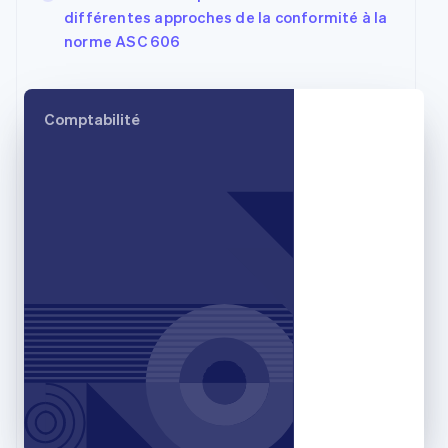
Croatie
différentes approches de la conformité à la
English
Italiano
norme ASC 606
Danemark
English
Émirats arabes unis
English
Comptabilité
Espagne
Español
English
Estonie
English
États-Unis
English
Español
简体中文
Finlande
English
Svenska
France
Français
English
Gibraltar
English
Grèce
English
Hongrie
English