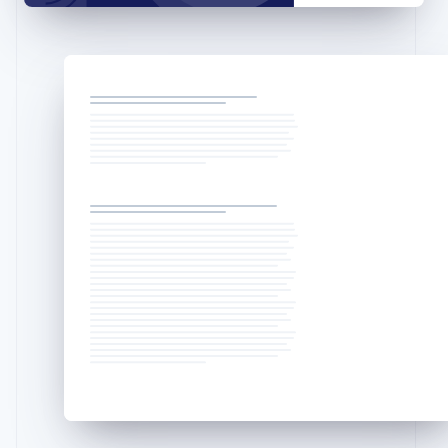
Inde
English
Irlande
English
Italie
Italiano
English
Japon
日本語
English
Lettonie
English
Liechtenstein
Deutsch
English
Lituanie
English
Luxembourg
Français
Deutsch
English
Malaisie
English
简体中文
Malte
English
Mexique
Español
English