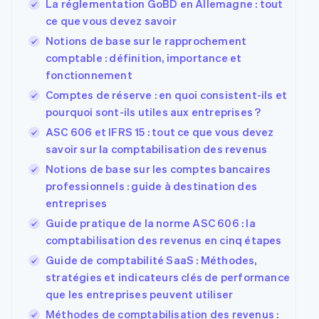
La réglementation GoBD en Allemagne : tout
ce que vous devez savoir
Notions de base sur le rapprochement
comptable : définition, importance et
Allemagne
fonctionnement
Deutsch
English
Australie
Comptes de réserve : en quoi consistent-ils et
English
pourquoi sont-ils utiles aux entreprises ?
Autriche
ASC 606 et IFRS 15 : tout ce que vous devez
Deutsch
English
savoir sur la comptabilisation des revenus
Belgique
Nederlands
Français
Deutsch
English
Notions de base sur les comptes bancaires
Brésil
professionnels : guide à destination des
Português
English
entreprises
Bulgarie
Guide pratique de la norme ASC 606 : la
English
Canada
comptabilisation des revenus en cinq étapes
English
Français
Guide de comptabilité SaaS : Méthodes,
Chine continentale
stratégies et indicateurs clés de performance
简体中文
English
Chypre
que les entreprises peuvent utiliser
English
Méthodes de comptabilisation des revenus :