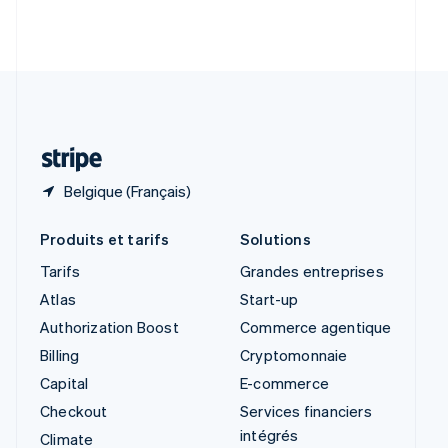
Slovénie
English
Italiano
Suède
Svenska
English
Suisse
Deutsch
Français
Italiano
English
Thaïlande
ไทย
English
Belgique (Français)
Produits et tarifs
Solutions
Tarifs
Grandes entreprises
Atlas
Start-up
Authorization Boost
Commerce agentique
Billing
Cryptomonnaie
Capital
E-commerce
Checkout
Services financiers
intégrés
Climate