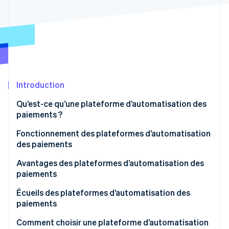
Découvrez les prochaines évolutions
Commerce en ligne
Radar
Prévention de la fraude
Écosystème
Atlas
Constitution de start-up
Partenaires
Climate
Stripe App Marketplace
Élimination du carbone
Introduction
Identity
Qu’est-ce qu’une plateforme d’automatisation des
Vérification de l'identité
paiements ?
Fonctionnement des plateformes d’automatisation
des paiements
Avantages des plateformes d’automatisation des
Stripe Sessions 2026
paiements
Découvrez comment Stripe construit l’infrastructure écono
Regarder la vidéo
Écueils des plateformes d’automatisation des
paiements
Technologie
Comment choisir une plateforme d’automatisation