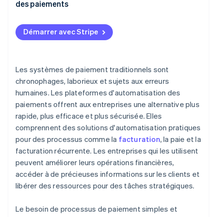
des paiements
Sécurité et conformité
Évaluez les besoins de votre entreprise
Opérations
Démarrer avec Stripe
Évaluer les caractéristiques clés
Finances
Tenez compte de la conformité et de la sécurité
Stratégie et relations
Les systèmes de paiement traditionnels sont
Analysez les coûts et le ROI
chronophages, laborieux et sujets aux erreurs
Croissance et flexibilité
humaines. Les plateformes d'automatisation des
Vérifiez le service d’assistance et la fiabilité des
fournisseurs
paiements offrent aux entreprises une alternative plus
rapide, plus efficace et plus sécurisée. Elles
Effectuez des essais et des tests
comprennent des solutions d'automatisation pratiques
Solliciter des commentaires et des références
pour des processus comme la
facturation
, la paie et la
facturation récurrente. Les entreprises qui les utilisent
peuvent améliorer leurs opérations financières,
accéder à de précieuses informations sur les clients et
libérer des ressources pour des tâches stratégiques.
Le besoin de processus de paiement simples et