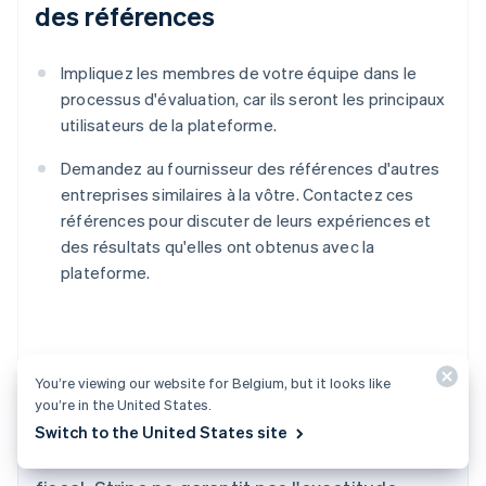
des références
Impliquez les membres de votre équipe dans le
processus d'évaluation, car ils seront les principaux
utilisateurs de la plateforme.
Demandez au fournisseur des références d'autres
entreprises similaires à la vôtre. Contactez ces
références pour discuter de leurs expériences et
des résultats qu'elles ont obtenus avec la
plateforme.
You’re viewing our website for Belgium, but it looks like
Le contenu de cet article est fourni à des fins
you’re in the United States.
Allemagne
informatives et pédagogiques uniquement. Il
Switch to the United States site
Deutsch
English
ne saurait constituer un conseil juridique ou
Australie