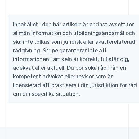
Belgien
Nederlands
Français
Deutsch
English
Brasilien
Português
English
Innehållet i den här artikeln är endast avsett för
Bulgarien
allmän information och utbildningsändamål och
English
Cypern
ska inte tolkas som juridisk eller skatterelaterad
English
rådgivning. Stripe garanterar inte att
Danmark
English
informationen i artikeln är korrekt, fullständig,
Estland
adekvat eller aktuell. Du bör söka råd från en
English
Fastlandskina
kompetent advokat eller revisor som är
简体中文
English
licensierad att praktisera i din jurisdiktion för råd
Finland
om din specifika situation.
English
Svenska
Frankrike
Français
English
Förenade Arabemiraten
English
Gibraltar
English