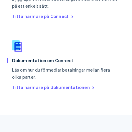
English
简体中文
på ett enkelt sätt.
Slovakien
Titta närmare på Connect
English
Slovenien
English
Italiano
Spanien
Español
English
Storbritannien
English
Sverige
Dokumentation om Connect
Svenska
English
Läs om hur du förmedlar betalningar mellan flera
Thailand
olika parter.
ไทย
English
Tjeckien
Titta närmare på dokumentationen
English
Tyskland
Deutsch
English
Ungern
English
USA
English
Español
简体中文
Österrike