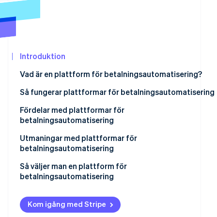
Identitetsverifiering online
Partner
Stripe App Marketplace
Introduktion
Stripe Sessions 2026
Se hur Stripe bygger den ekonomiska in
Vad är en plattform för betalningsautomatisering?
Titta nu
Så fungerar plattformar för betalningsautomatisering
Fördelar med plattformar för
betalningsautomatisering
Utmaningar med plattformar för
betalningsautomatisering
Teknik
Så väljer man en plattform för
betalningsautomatisering
Säkerhet och regelefterlevnad
Utvärdera verksamhetens behov
Verksamhet
Kom igång med Stripe
Utvärdera viktiga funktioner