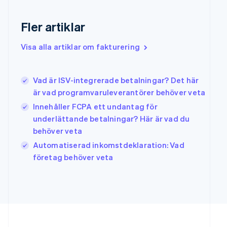
Grekland
English
Hongkong SAR, Kina
Fler artiklar
English
简体中文
Indien
Visa alla artiklar om fakturering
English
Irland
English
Vad är ISV-integrerade betalningar? Det här
Italien
är vad programvaruleverantörer behöver veta
Italiano
English
Japan
Innehåller FCPA ett undantag för
日本語
English
underlättande betalningar? Här är vad du
Kanada
behöver veta
English
Français
Kroatien
Automatiserad inkomstdeklaration: Vad
English
Italiano
företag behöver veta
Lettland
English
Liechtenstein
Deutsch
English
Litauen
English
Luxemburg