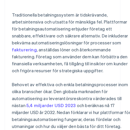
Finanser
Överväg efterlevnad och säkerhet
Strategi och relationer
Traditionella betalningssystem är tidskrävande,
Analysera kostnader och avkastning på investeringen
arbetsintensiva och utsatta för mänskliga fel. Plattformar
Tillväxt och flexibilitet
för betalningsautomatisering erbjuder företag ett
Granska support och tillförlitlighet hos leverantörer
snabbare, effektivare och säkrare alternativ. De inkluderar
Genomför prov och tester
bekväma automatiseringslösningar för processer som
fakturering
, anställdas löner och återkommande
Ta in feedback och referenser
fakturering. Företag som använder dem kan förbättra den
finansiella verksamheten, få tillgång till insikter om kunder
och frigöra resurser för strategiska uppgifter.
Behovet av effektiva och enkla betalningsprocesser inom
olika branscher ökar. Den globala marknaden för
automatisering av leverantörsreskontra värderades till
nästan
5,4 miljarder USD 2023
och beräknas nå 17
miljarder USD år 2032. Nedan förklarar vi hur plattformar fö
betalningsautomatisering fungerar, deras fördelar och
utmaningar och hur du väljer den bästa för ditt företag.