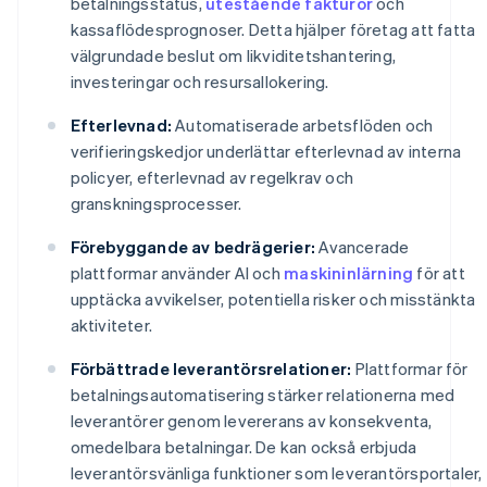
betalningsstatus,
utestående fakturor
och
kassaflödesprognoser. Detta hjälper företag att fatta
välgrundade beslut om likviditetshantering,
investeringar och resursallokering.
Efterlevnad:
Automatiserade arbetsflöden och
verifieringskedjor underlättar efterlevnad av interna
policyer, efterlevnad av regelkrav och
granskningsprocesser.
Förebyggande av bedrägerier:
Avancerade
plattformar använder AI och
maskininlärning
för att
upptäcka avvikelser, potentiella risker och misstänkta
aktiviteter.
Förbättrade leverantörsrelationer:
Plattformar för
betalningsautomatisering stärker relationerna med
leverantörer genom levererans av konsekventa,
omedelbara betalningar. De kan också erbjuda
leverantörsvänliga funktioner som leverantörsportaler,