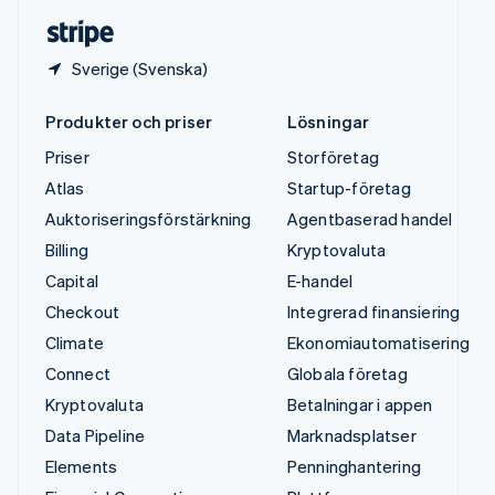
Deutsch
English
Sverige (Svenska)
Produkter och priser
Lösningar
Priser
Storföretag
Atlas
Startup-företag
Auktoriseringsförstärkning
Agentbaserad handel
Billing
Kryptovaluta
Capital
E-handel
Checkout
Integrerad finansiering
Climate
Ekonomiautomatisering
Connect
Globala företag
Kryptovaluta
Betalningar i appen
Data Pipeline
Marknadsplatser
Elements
Penninghantering