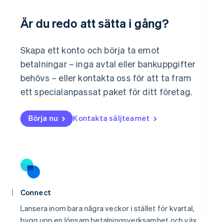
Français
Deutsch
English
Är du redo att sätta i gång?
Malaysia
English
简体中文
Malta
Skapa ett konto och börja ta emot
English
Mexiko
betalningar – inga avtal eller bankuppgifter
Español
English
behövs – eller kontakta oss för att ta fram
Nederländerna
ett specialanpassat paket för ditt företag.
Nederlands
English
Norge
English
Börja nu
Kontakta säljteamet
Nya Zeeland
English
Polen
English
Portugal
Português
English
Rumänien
English
Connect
Schweiz
Lansera inom bara några veckor i stället för kvartal,
Deutsch
Français
Italiano
English
Singapore
bygg upp en lönsam betalningsverksamhet och väx