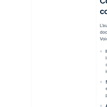
C
c
L’a
doc
Voi