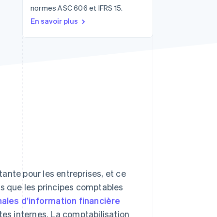
normes ASC 606 et IFRS 15.
En savoir plus
Stripe Sessions 2026
Découvrez comment
Stripe construit
l’infrastructure
économique de l’IA.
Regarder la vidéo
ante pour les entreprises, et ce
es que les principes comptables
ales d’information financière
tes internes. La comptabilisation