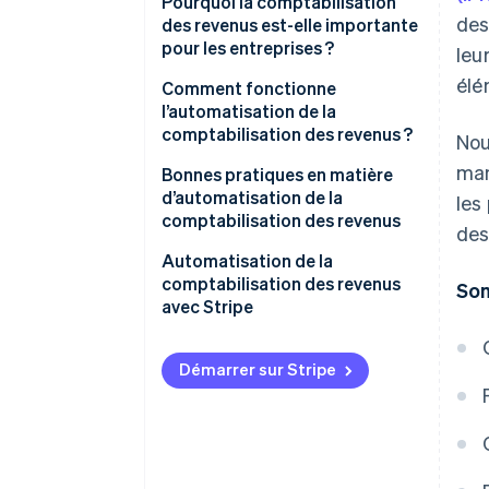
Pourquoi la comptabilisation
des
des revenus est-elle importante
pour les entreprises ?
leu
élé
Comment fonctionne
l’automatisation de la
comptabilisation des revenus ?
Nou
man
Bonnes pratiques en matière
d’automatisation de la
les
comptabilisation des revenus
des
1. Comprendre les normes
Automatisation de la
comptables
comptabilisation des revenus
Som
avec Stripe
2. Faire correspondre les
revenus et les dépenses
Vue d’ensemble des revenus
Démarrer sur Stripe
3. Documenter et examiner
Reporting simplifié
minutieusement les contrats
Adapté aux besoins de
4. Intégrer des systèmes
l’entreprise