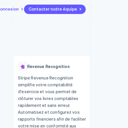
onnexion
Contacter notre équipe
Ressources
Écosystème
Contact
t marketplaces
Plus
Intégrations d'applications
Partenaires
Contacter notre équipe
Product roadmap
elle
Exemples de code
Stripe App Marketplace
Devenir partenaire
Découvrez les prochaines
r les
Blog des développeurs
évolutions
rs
État de l'API
 platforms
Radar
ciers intégrés
Revenue Recognition
Prévention de la fraude
ratif
es et virtuelles
Atlas
Stripe Revenue Recognition
Constitution de start-up
simplifie votre comptabilité
Climate
d'exercice et vous permet de
Élimination du carbone
clôturer vos livres comptables
Identity
rapidement et sans erreur.
Vérification de l'identité
Automatisez et configurez vos
rapports financiers afin de faciliter
votre mise en conformité aux