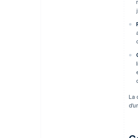
La 
d’u