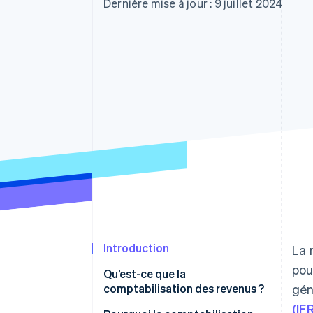
Authorization Boost
Dernière mise à jour : 9 juillet 2024
Acceptation optimisée
Link
Paiements accélérés
Financial Connections
Comptes financiers associés
Introduction
La 
pou
Qu’est-ce que la
comptabilisation des revenus ?
gén
(IF