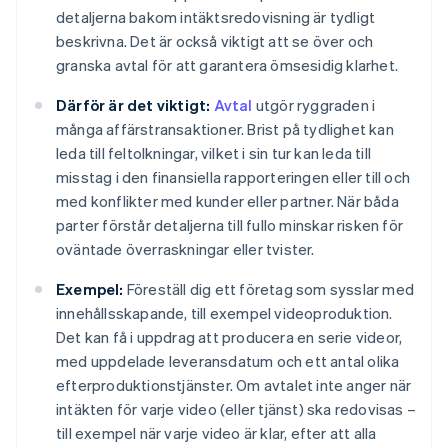
detaljerna bakom intäktsredovisning är tydligt
beskrivna. Det är också viktigt att se över och
granska avtal för att garantera ömsesidig klarhet.
Därför är det viktigt:
Avtal
utgör ryggraden i
många affärstransaktioner. Brist på tydlighet kan
leda till feltolkningar, vilket i sin tur kan leda till
misstag i den finansiella rapporteringen eller till och
med konflikter med kunder eller partner. När båda
parter förstår detaljerna till fullo minskar risken för
oväntade överraskningar eller tvister.
Exempel:
Föreställ dig ett företag som sysslar med
innehållsskapande, till exempel videoproduktion.
Det kan få i uppdrag att producera en serie videor,
med uppdelade leveransdatum och ett antal olika
efterproduktionstjänster. Om avtalet inte anger när
intäkten för varje video (eller tjänst) ska redovisas –
till exempel när varje video är klar, efter att alla