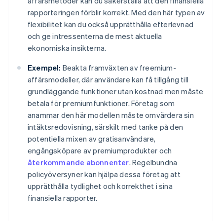
affärsmetoder kan du säkerställa att den finansiella
rapporteringen förblir korrekt. Med den här typen av
flexibilitet kan du också upprätthålla efterlevnad
och ge intressenterna de mest aktuella
ekonomiska insikterna.
Exempel:
Beakta framväxten av freemium-
affärsmodeller, där användare kan få tillgång till
grundläggande funktioner utan kostnad men måste
betala för premiumfunktioner. Företag som
anammar den här modellen måste omvärdera sin
intäktsredovisning, särskilt med tanke på den
potentiella mixen av gratisanvändare,
engångsköpare av premiumprodukter och
återkommande abonnenter
. Regelbundna
policyöversyner kan hjälpa dessa företag att
upprätthålla tydlighet och korrekthet i sina
finansiella rapporter.