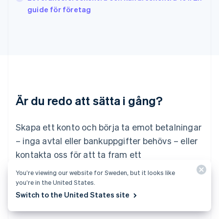
English
Italiano
guide för företag
Lettland
English
Liechtenstein
Deutsch
English
Litauen
English
Luxemburg
Français
Deutsch
English
Är du redo att sätta i gång?
Malaysia
English
简体中文
Malta
Skapa ett konto och börja ta emot betalningar
English
Mexiko
– inga avtal eller bankuppgifter behövs – eller
Español
English
kontakta oss för att ta fram ett
Nederländerna
specialanpassat paket för ditt företag.
Nederlands
English
You’re viewing our website for Sweden, but it looks like
Norge
you’re in the United States.
English
Börja nu
Kontakta säljteamet
Switch to the United States site
Nya Zeeland
English
Polen