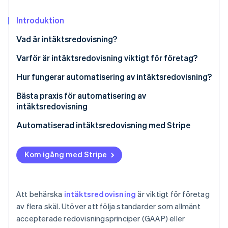
Identitetsverifiering online
Partner
Stripe App Marketplace
Introduktion
Vad är intäktsredovisning?
Varför är intäktsredovisning viktigt för företag?
Stripe Sessions 2026
Se hur Stripe bygger den ekonomiska inf
Hur fungerar automatisering av intäktsredovisning?
Titta nu
Bästa praxis för automatisering av
intäktsredovisning
1. Förstå redovisningsstandarder
Automatiserad intäktsredovisning med Stripe
2. Matcha intäkter med utgifter
Fullständig översikt över intäkter
Kom igång med Stripe
3. Dokumentera och granska avtal noggrant
Förenklad rapportering
4. Integrera system
Skräddarsytt för företagens behov
Att behärska
intäktsredovisning
är viktigt för företag
5. Granska och uppdatera policyer regelbundet
Revisionsredo
av flera skäl. Utöver att följa standarder som allmänt
accepterade redovisningsprinciper (GAAP) eller
6. Var tydlig och öppen mot intressenterna
Enklare periodiserad redovisning