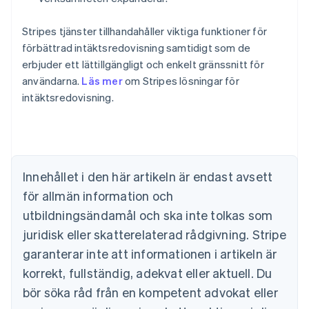
Stripes tjänster tillhandahåller viktiga funktioner för
förbättrad intäktsredovisning samtidigt som de
erbjuder ett lättillgängligt och enkelt gränssnitt för
användarna.
Läs mer
om Stripes lösningar för
Australien
intäktsredovisning.
English
Belgien
Nederlands
Français
Deutsch
English
Brasilien
Português
English
Bulgarien
Innehållet i den här artikeln är endast avsett
English
för allmän information och
Cypern
English
utbildningsändamål och ska inte tolkas som
Danmark
juridisk eller skatterelaterad rådgivning. Stripe
English
Estland
garanterar inte att informationen i artikeln är
English
korrekt, fullständig, adekvat eller aktuell. Du
Fastlandskina
bör söka råd från en kompetent advokat eller
简体中文
English
Finland