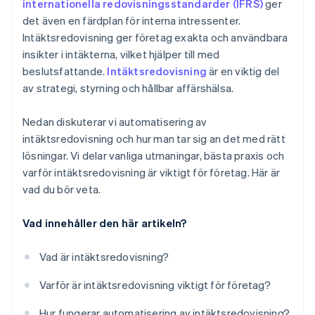
internationella redovisningsstandarder (IFRS)
ger
7. Håll dig uppdaterad om regelverk
det även en färdplan för interna intressenter.
Intäktsredovisning ger företag exakta och användbara
insikter i intäkterna, vilket hjälper till med
beslutsfattande.
Intäktsredovisning
är en viktig del
av strategi, styrning och hållbar affärshälsa.
Nedan diskuterar vi automatisering av
intäktsredovisning och hur man tar sig an det med rätt
lösningar. Vi delar vanliga utmaningar, bästa praxis och
varför intäktsredovisning är viktigt för företag. Här är
vad du bör veta.
Vad innehåller den här artikeln?
Vad är intäktsredovisning?
Varför är intäktsredovisning viktigt för företag?
Hur fungerar automatisering av intäktsredovisning?