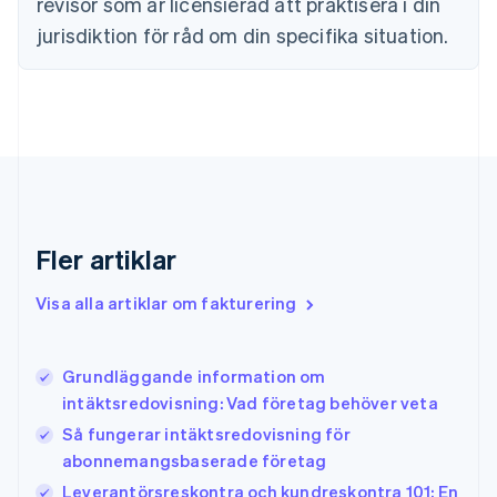
revisor som är licensierad att praktisera i din
English
Svenska
jurisdiktion för råd om din specifika situation.
Frankrike
Français
English
Förenade Arabemiraten
English
Gibraltar
English
Grekland
English
Hongkong SAR, Kina
English
简体中文
Fler artiklar
Indien
English
Visa alla artiklar om fakturering
Irland
English
Italien
Grundläggande information om
Italiano
English
intäktsredovisning: Vad företag behöver veta
Japan
日本語
English
Så fungerar intäktsredovisning för
Kanada
abonnemangsbaserade företag
English
Français
Leverantörsreskontra och kundreskontra 101: En
Kroatien