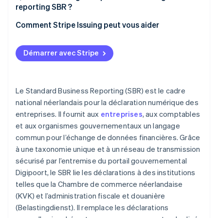
Authentifier la soumission
reporting SBR ?
Délais d’exécution plus rapides
Envoyer et confirmer
Comment Stripe Issuing peut vous aider
Sécurité accrue
Attendre la publication et la réutilisation
Facilité d’utilisation
Démarrer avec Stripe
Le Standard Business Reporting (SBR) est le cadre
national néerlandais pour la déclaration numérique des
entreprises. Il fournit aux
entreprises
, aux comptables
et aux organismes gouvernementaux un langage
commun pour l’échange de données financières. Grâce
à une taxonomie unique et à un réseau de transmission
sécurisé par l’entremise du portail gouvernemental
Digipoort, le SBR lie les déclarations à des institutions
telles que la Chambre de commerce néerlandaise
(KVK) et l’administration fiscale et douanière
(Belastingdienst). Il remplace les déclarations