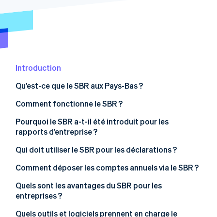
Découvrez les prochaines évolutions
Commerce en ligne
Radar
Prévention de la fraude
Écosystème
Atlas
Constitution de start-up
Partenaires
Introduction
Climate
Stripe App Marketplace
Élimination du carbone
Qu’est-ce que le SBR aux Pays-Bas ?
Identity
Vérification de l'identité
Comment fonctionne le SBR ?
La Taxonomie néerlandaise
Pourquoi le SBR a-t-il été introduit pour les
rapports d’entreprise ?
XBRL (eXtensible Business Reporting Language)
Qui doit utiliser le SBR pour les déclarations ?
Digipoort
Stripe Sessions 2026
Découvrez comment Stripe construit l’infrastructure écono
Comment déposer les comptes annuels via le SBR ?
Regarder la vidéo
Préparer les états financiers
Quels sont les avantages du SBR pour les
entreprises ?
Choisissez le mode de soumission
Moins de doublons et plus de précision
Quels outils et logiciels prennent en charge le