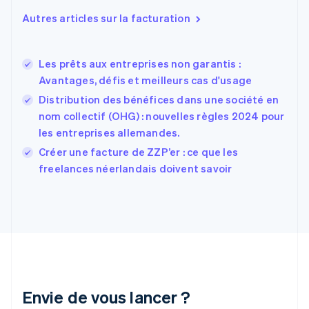
English
Autres articles sur la facturation
Espagne
Español
English
Estonie
Les prêts aux entreprises non garantis :
English
Avantages, défis et meilleurs cas d'usage
États-Unis
Distribution des bénéfices dans une société en
English
Español
简体中文
Finlande
nom collectif (OHG) : nouvelles règles 2024 pour
English
Svenska
les entreprises allemandes.
France
Créer une facture de ZZP’er : ce que les
Français
English
freelances néerlandais doivent savoir
Gibraltar
English
Grèce
English
Hongrie
English
Inde
English
Irlande
Envie de vous lancer ?
English
Italie