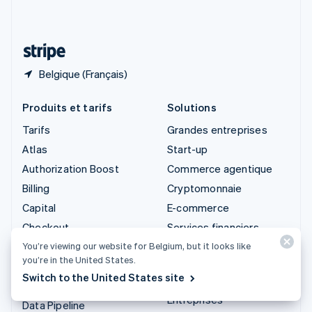
Deutsch
Français
Italiano
English
Thaïlande
ไทย
English
Belgique (Français)
Produits et tarifs
Solutions
Tarifs
Grandes entreprises
Atlas
Start-up
Authorization Boost
Commerce agentique
Billing
Cryptomonnaie
Capital
E-commerce
Checkout
Services financiers
intégrés
Climate
You’re viewing our website for Belgium, but it looks like
you’re in the United States.
Automatisation des
Connect
Switch to the United States site
opérations financières
Cryptomonnaie
Entreprises
Data Pipeline