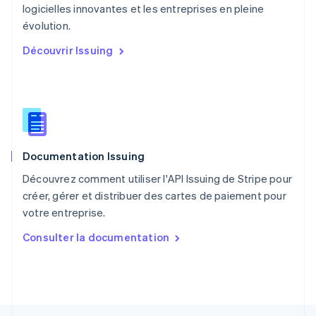
logicielles innovantes et les entreprises en pleine
Nederlands
English
évolution.
Pologne
English
Découvrir Issuing
Portugal
Português
English
R.A.S. de Hong Kong, Chine
English
简体中文
République tchèque
English
Roumanie
Documentation Issuing
English
Royaume-Uni
Découvrez comment utiliser l'API Issuing de Stripe pour
English
créer, gérer et distribuer des cartes de paiement pour
Singapour
votre entreprise.
English
简体中文
Slovaquie
Consulter la documentation
English
Slovénie
English
Italiano
Suède
Svenska
English
Suisse