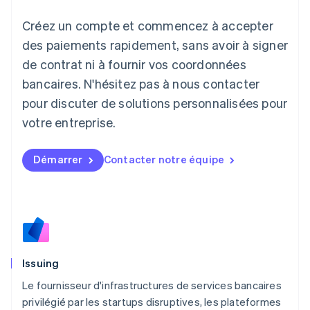
Italiano
English
Créez un compte et commencez à accepter
Japon
日本語
English
des paiements rapidement, sans avoir à signer
Lettonie
de contrat ni à fournir vos coordonnées
English
bancaires. N'hésitez pas à nous contacter
Liechtenstein
pour discuter de solutions personnalisées pour
Deutsch
English
Lituanie
votre entreprise.
English
Luxembourg
Français
Deutsch
English
Démarrer
Contacter notre équipe
Malaisie
English
简体中文
Malte
English
Mexique
Español
English
Norvège
Issuing
English
Nouvelle-Zélande
Le fournisseur d'infrastructures de services bancaires
English
privilégié par les startups disruptives, les plateformes
Pays-Bas