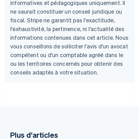
Allemagne
informatives et pédagogiques uniquement. Il
Deutsch
English
ne saurait constituer un conseil juridique ou
Australie
fiscal. Stripe ne garantit pas l'exactitude,
English
Autriche
l'exhaustivité, la pertinence, ni l'actualité des
Deutsch
English
informations contenues dans cet article. Nous
Belgique
vous conseillons de solliciter l'avis d'un avocat
Nederlands
Français
Deutsch
English
Brésil
compétent ou d'un comptable agréé dans le
Português
English
ou les territoires concernés pour obtenir des
Bulgarie
English
conseils adaptés à votre situation.
Canada
English
Français
Chine continentale
简体中文
English
Chypre
English
Croatie
English
Italiano
Danemark
English
Plus d'articles
Émirats arabes unis