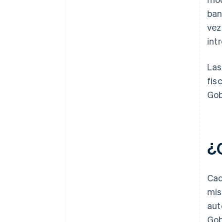
ban
vez
int
Las
fis
Gob
¿
Cad
mis
aut
Gob