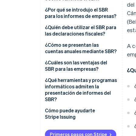
del
La Taxonomía Holandesa
¿Por qué se introdujo el SBR
Cám
para los informes de empresas?
XBRL (lenguaje eXtensible de
(Be
informes empresariales)
¿Quién debe utilizar el SBR para
est
las declaraciones fiscales?
Digipoort
¿Cómo se presentan las
A c
cuentas anuales mediante SBR?
emp
Preparar los estados contables
¿Cuáles son las ventajas del
SBR para las empresas?
¿Qu
Elegir cómo enviar
Menos duplicación y mayor
¿Qué herramientas y programas
Autenticar el envío
precisión
informáticos admiten la
presentación de informes del
Enviar y confirmar
Entrega más rápida
SBR?
Esperar su publicación y
Mayor seguridad
Cómo puede ayudarte
reutilización
Stripe Issuing
Facilidad de uso
Primeros pasos con Stripe