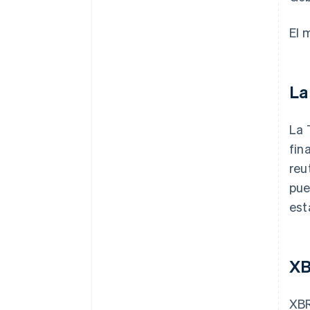
El 
La
La 
fin
reu
pue
est
XB
XBR