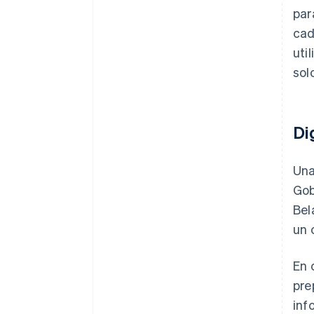
par
cad
uti
sol
Di
Una
Gob
Bel
un 
En 
pre
inf