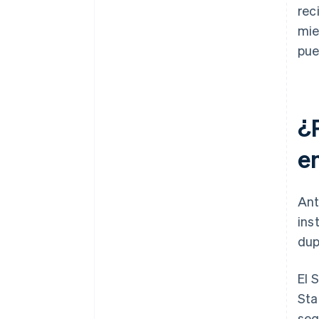
rec
mie
pue
¿
e
Ant
ins
dup
El 
Sta
seg