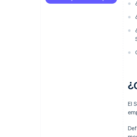
¿
El 
emp
Def
mod