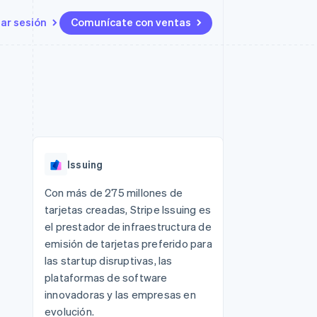
iar sesión
Comunícate con ventas
Recursos
Ecosistema
Contacto
 marketplaces
Más
Integraciones de aplicaciones
Socios
Contacta con ventas
Product roadmap
s
Ejemplos de código
Stripe App Marketplace
Conviértete en socio
Ver lo que viene
ataformas
Blog de desarrolladores
Estado de la API
Radar
Prevención de fraude
Issuing
Atlas
Constitución de una startup
 lucro
Con más de 275 millones de
tarjetas creadas, Stripe Issuing es
Climate
Eliminación de dióxido de
el prestador de infraestructura de
carbono
emisión de tarjetas preferido para
las startup disruptivas, las
plataformas de software
innovadoras y las empresas en
evolución.