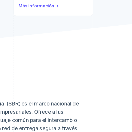
Más información
Sesiones de Stripe
2026
Descubre cómo Stripe
construye la
infraestructura
económica para la IA.
Mirar ahora
al (SBR) es el marco nacional de
empresariales. Ofrece a las
guaje común para el intercambio
 red de entrega segura a través