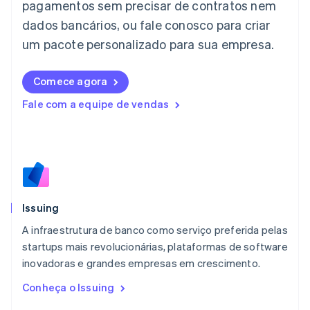
pagamentos sem precisar de contratos nem
日本語
English
dados bancários, ou fale conosco para criar
Letônia
English
um pacote personalizado para sua empresa.
Liechtenstein
Deutsch
English
Comece agora
Lituânia
English
Fale com a equipe de vendas
Luxemburgo
Français
Deutsch
English
Malásia
English
简体中文
Malta
English
México
Español
English
Issuing
Noruega
A infraestrutura de banco como serviço preferida pelas
English
startups mais revolucionárias, plataformas de software
Nova Zelândia
English
inovadoras e grandes empresas em crescimento.
Países Baixos
Conheça o Issuing
Nederlands
English
Polônia