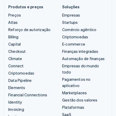
Produtos e preços
Soluções
Preços
Empresas
Atlas
Startups
Reforço de autorização
Comércio agêntico
Billing
Criptomoedas
Capital
E-commerce
Checkout
Finanças integradas
Climate
Automação de finanças
Connect
Empresas do mundo
todo
Criptomoedas
Pagamentos no
Data Pipeline
aplicativo
Elements
Marketplaces
Financial Connections
Gestão dos valores
Identity
Plataformas
Invoicing
SaaS