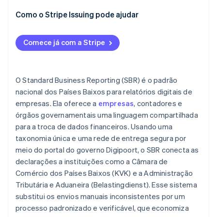
Autentique o envio
Retorno mais rápido
Como o Stripe Issuing pode ajudar
Envie e confirme
Maior segurança
Aguarde a publicação e a reutilização
Facilidade de uso
Comece já com a Stripe
O Standard Business Reporting (SBR) é o padrão
nacional dos Países Baixos para relatórios digitais de
empresas. Ela oferece a
empresas
, contadores e
órgãos governamentais uma linguagem compartilhada
para a troca de dados financeiros. Usando uma
taxonomia única e uma rede de entrega segura por
meio do portal do governo Digipoort, o SBR conecta as
declarações a instituições como a Câmara de
Comércio dos Países Baixos (KVK) e a Administração
Tributária e Aduaneira (Belastingdienst). Esse sistema
substitui os envios manuais inconsistentes por um
processo padronizado e verificável, que economiza