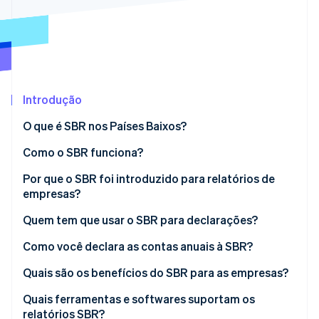
Veja o que está chegando
Radar
Ecossistema
Prevenção de fraudes
Parceiros
Atlas
Stripe App Marketplace
Incorporação de startups
Introdução
Climate
Remoção de carbono
O que é SBR nos Países Baixos?
Identity
Verificação de identidade
Como o SBR funciona?
A taxonomia holandesa
Por que o SBR foi introduzido para relatórios de
empresas?
XBRL (eXtensible Business Reporting Language)
Quem tem que usar o SBR para declarações?
Digipoort
Stripe Sessions 2026
Veja como a Stripe está construindo a infraestrutura econ
Como você declara as contas anuais à SBR?
Assista agora
Prepare as demonstrações financeiras
Quais são os benefícios do SBR para as empresas?
Escolha como enviar
Menos duplicação e maior precisão
Quais ferramentas e softwares suportam os
relatórios SBR?