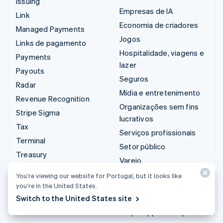
Issuing
Empresas de IA
Link
Economia de criadores
Managed Payments
Jogos
Links de pagamento
Hospitalidade, viagens e
Payments
lazer
Payouts
Seguros
Radar
Mídia e entretenimento
Revenue Recognition
Organizações sem fins
Stripe Sigma
lucrativos
Tax
Serviços profissionais
Terminal
Setor público
Treasury
Varejo
You’re viewing our website for Portugal, but it looks like
Integrações e soluções
you’re in the United States.
personalizadas
Switch to the United States site
Stripe App Marketplace