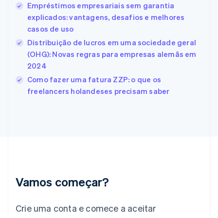
Empréstimos empresariais sem garantia
Español
English
explicados: vantagens, desafios e melhores
Estados Unidos
casos de uso
English
Español
简体中文
Estônia
Distribuição de lucros em uma sociedade geral
English
(OHG): Novas regras para empresas alemãs em
Finlândia
2024
English
Svenska
França
Como fazer uma fatura ZZP: o que os
Français
English
freelancers holandeses precisam saber
Gibraltar
English
Grécia
English
Hungria
English
Índia
English
Irlanda
Vamos começar?
English
Itália
Crie uma conta e comece a aceitar
Italiano
English
Japão