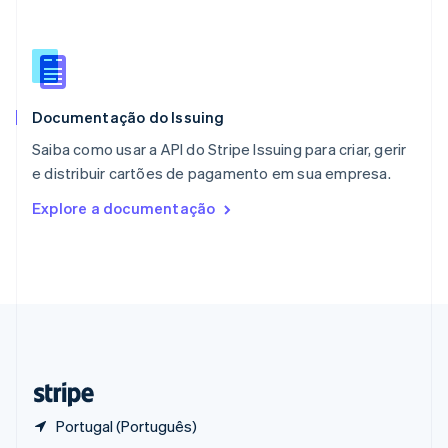
English
Portugal
Português
English
RAE de Hong Kong, China
English
简体中文
Documentação do Issuing
Reino Unido
English
Saiba como usar a API do Stripe Issuing para criar, gerir
República Tcheca
e distribuir cartões de pagamento em sua empresa.
English
Romênia
Explore a documentação
English
Singapura
English
简体中文
Suécia
Svenska
English
Suíça
Deutsch
Français
Italiano
English
Tailândia
ไทย
English
Portugal (Português)