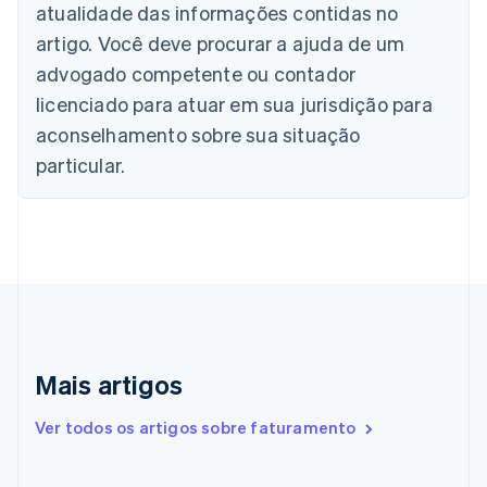
atualidade das informações contidas no
Nederlands
Français
Deutsch
English
Brasil
artigo. Você deve procurar a ajuda de um
Português
English
advogado competente ou contador
Bulgária
licenciado para atuar em sua jurisdição para
English
Canadá
aconselhamento sobre sua situação
English
Français
particular.
China continental
简体中文
English
Chipre
English
Croácia
English
Italiano
Dinamarca
English
Emirados Árabes Unidos
English
Mais artigos
Eslováquia
English
Ver todos os artigos sobre faturamento
Eslovênia
English
Italiano
Espanha