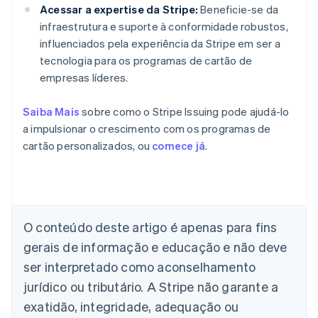
Acessar a expertise da Stripe:
Beneficie-se da
infraestrutura e suporte à conformidade robustos,
influenciados pela experiência da Stripe em ser a
tecnologia para os programas de cartão de
empresas líderes.
Saiba Mais
sobre como o Stripe Issuing pode ajudá-lo
a impulsionar o crescimento com os programas de
cartão personalizados, ou
comece já
.
O conteúdo deste artigo é apenas para fins
Alemanha
gerais de informação e educação e não deve
Deutsch
English
Austrália
ser interpretado como aconselhamento
English
jurídico ou tributário. A Stripe não garante a
Áustria
Deutsch
English
exatidão, integridade, adequação ou
Bélgica