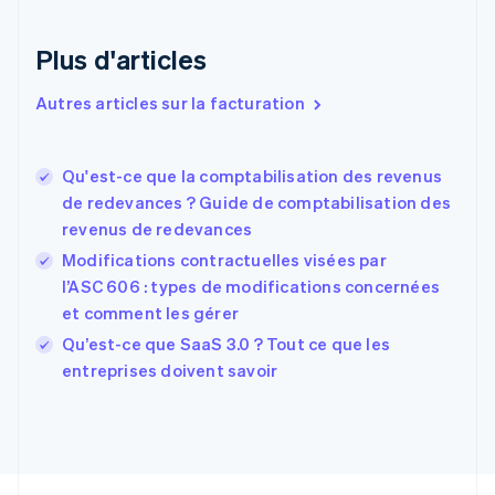
Danemark
English
Émirats arabes unis
Plus d'articles
English
Espagne
Autres articles sur la facturation
Español
English
Estonie
English
Qu'est-ce que la comptabilisation des revenus
États-Unis
de redevances ? Guide de comptabilisation des
English
Español
简体中文
revenus de redevances
Finlande
English
Svenska
Modifications contractuelles visées par
France
l’ASC 606 : types de modifications concernées
Français
English
et comment les gérer
Gibraltar
English
Qu’est-ce que SaaS 3.0 ? Tout ce que les
Grèce
entreprises doivent savoir
English
Hongrie
English
Inde
English