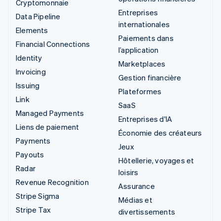
Cryptomonnaie
Entreprises
Data Pipeline
internationales
Elements
Paiements dans
Financial Connections
l’application
Identity
Marketplaces
Invoicing
Gestion financière
Issuing
Plateformes
Link
SaaS
Managed Payments
Entreprises d'IA
Liens de paiement
Économie des créateurs
Payments
Jeux
Payouts
Hôtellerie, voyages et
Radar
loisirs
Revenue Recognition
Assurance
Stripe Sigma
Médias et
Stripe Tax
divertissements