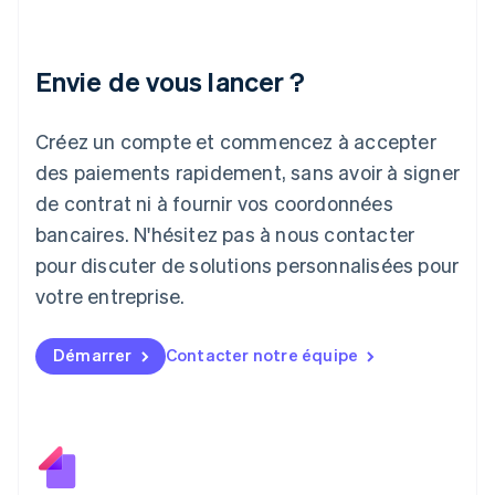
Irlande
English
Italie
Italiano
English
Envie de vous lancer ?
Japon
日本語
English
Créez un compte et commencez à accepter
Lettonie
English
des paiements rapidement, sans avoir à signer
Liechtenstein
de contrat ni à fournir vos coordonnées
Deutsch
English
Lituanie
bancaires. N'hésitez pas à nous contacter
English
pour discuter de solutions personnalisées pour
Luxembourg
votre entreprise.
Français
Deutsch
English
Malaisie
English
简体中文
Démarrer
Contacter notre équipe
Malte
English
Mexique
Español
English
Norvège
English