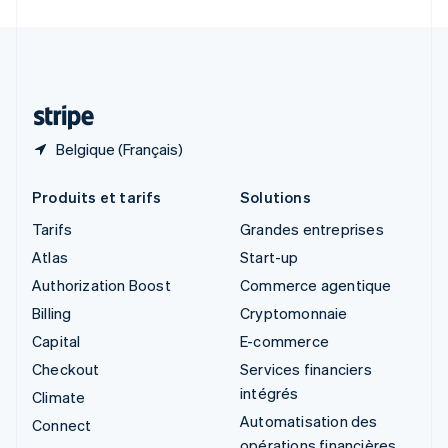
Suède
Svenska
English
Suisse
Deutsch
Français
Italiano
English
Thaïlande
ไทย
English
Belgique (Français)
Produits et tarifs
Solutions
Tarifs
Grandes entreprises
Atlas
Start-up
Authorization Boost
Commerce agentique
Billing
Cryptomonnaie
Capital
E-commerce
Checkout
Services financiers
intégrés
Climate
Automatisation des
Connect
opérations financières