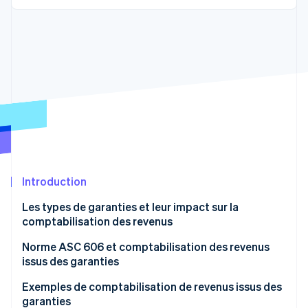
Découvrez les prochaines évolutions
Commerce en ligne
Radar
Prévention de la fraude
Écosystème
Atlas
Constitution de start-up
Partenaires
Climate
Stripe App Marketplace
Élimination du carbone
Identity
Vérification de l'identité
Introduction
Les types de garanties et leur impact sur la
comptabilisation des revenus
Stripe Sessions 2026
Découvrez comment Stripe construit l’infrastructure écono
Norme ASC 606 et comptabilisation des revenus
Regarder la vidéo
issus des garanties
Exemples de comptabilisation de revenus issus des
garanties