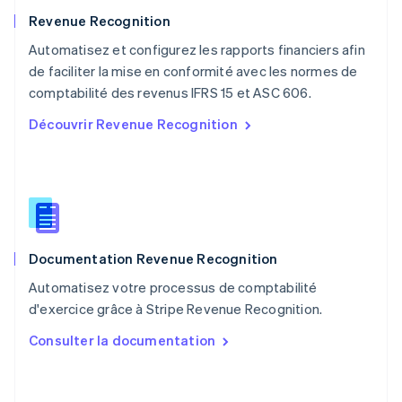
Nouvelle-Zélande
English
Revenue Recognition
Pays-Bas
Automatisez et configurez les rapports financiers afin
Nederlands
English
de faciliter la mise en conformité avec les normes de
Pologne
English
comptabilité des revenus IFRS 15 et ASC 606.
Portugal
Découvrir Revenue Recognition
Português
English
R.A.S. de Hong Kong, Chine
English
简体中文
République tchèque
English
Roumanie
English
Documentation Revenue Recognition
Royaume-Uni
English
Automatisez votre processus de comptabilité
Singapour
d'exercice grâce à Stripe Revenue Recognition.
English
简体中文
Slovaquie
Consulter la documentation
English
Slovénie
English
Italiano