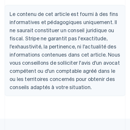
Le contenu de cet article est fourni à des fins
Allemagne
Deutsch
English
informatives et pédagogiques uniquement. Il
Australie
ne saurait constituer un conseil juridique ou
English
Autriche
fiscal. Stripe ne garantit pas l'exactitude,
Deutsch
English
l'exhaustivité, la pertinence, ni l'actualité des
Belgique
informations contenues dans cet article. Nous
Nederlands
Français
Deutsch
English
Brésil
vous conseillons de solliciter l'avis d'un avocat
Português
English
compétent ou d'un comptable agréé dans le
Bulgarie
ou les territoires concernés pour obtenir des
English
Canada
conseils adaptés à votre situation.
English
Français
Chine continentale
简体中文
English
Chypre
English
Croatie
English
Italiano