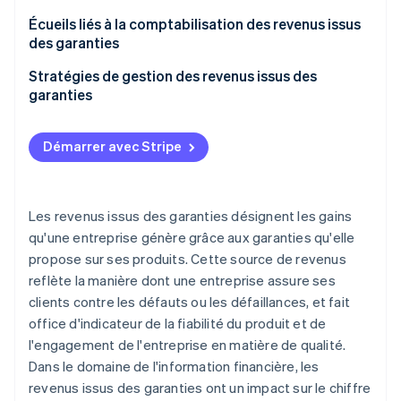
Un constructeur automobile vend des voitures avec
Écueils liés à la comptabilisation des revenus issus
des garanties étendues
des garanties
Une entreprise technologique vend des ordinateurs
Stratégies de gestion des revenus issus des
portables avec des plans de protection optionnels
garanties
Démarrer avec Stripe
Les revenus issus des garanties désignent les gains
qu'une entreprise génère grâce aux garanties qu'elle
propose sur ses produits. Cette source de revenus
reflète la manière dont une entreprise assure ses
clients contre les défauts ou les défaillances, et fait
office d'indicateur de la fiabilité du produit et de
l'engagement de l'entreprise en matière de qualité.
Dans le domaine de l'information financière, les
revenus issus des garanties ont un impact sur le chiffre