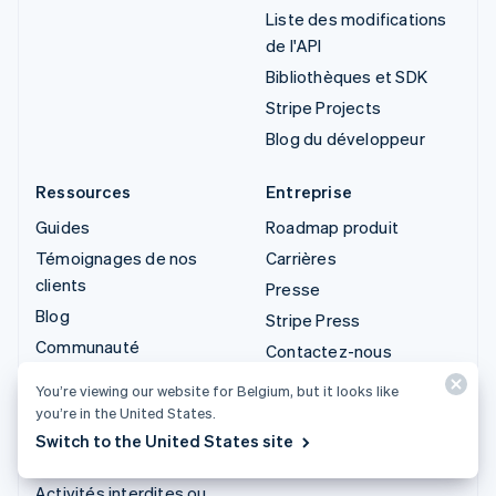
Liste des modifications
de l'API
Bibliothèques et SDK
Stripe Projects
Blog du développeur
Ressources
Entreprise
Guides
Roadmap produit
Témoignages de nos
Carrières
clients
Presse
Blog
Stripe Press
Communauté
Contactez-nous
Sessions : conférence
You’re viewing our website for Belgium, but it looks like
annuelle
you’re in the United States.
Confidentialité et
Switch to the United States site
conditions générales
Activités interdites ou