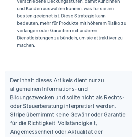
verschiedene Deckungsstufen, damit Kundinnen
und Kunden auswählen können, was für sie am
besten geeignet ist. Diese Strategie kann
bedeuten, mehr für Produkte mit höherem Risiko zu
verlangen oder Garantien mit anderen
Dienstleistungen zu bündeln, um sie attraktiver zu
machen.
Der Inhalt dieses Artikels dient nur zu
allgemeinen Informations- und
Bildungszwecken und sollte nicht als Rechts-
Australien
oder Steuerberatung interpretiert werden.
English
Belgien
Stripe übernimmt keine Gewähr oder Garantie
Nederlands
Français
Deutsch
English
für die Richtigkeit, Vollständigkeit,
Brasilien
Português
English
Angemessenheit oder Aktualität der
Bulgarien