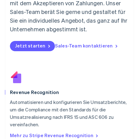
mit dem Akzeptieren von Zahlungen. Unser
English
Niederlande
Sales-Team berät Sie gerne und gestaltet für
Nederlands
English
Sie ein individuelles Angebot, das ganz auf Ihr
Norwegen
Unternehmen abgestimmt ist.
English
Österreich
Deutsch
English
Jetzt starten
Sales-Team kontaktieren
Polen
English
Portugal
Português
English
Rumänien
English
Schweden
Svenska
English
Revenue Recognition
Schweiz
Automatisieren und konfigurieren Sie Umsatzberichte,
Deutsch
Français
Italiano
English
um die Compliance mit den Standards für die
Singapur
English
简体中文
Umsatzrealisierung nach IFRS 15 und ASC 606 zu
Slowakei
vereinfachen.
English
Mehr zu Stripe Revenue Recognition
Slowenien