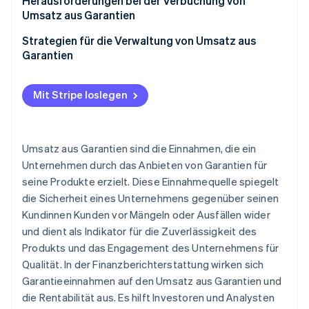
Ein Automobilhersteller verkauft Autos mit
Herausforderungen bei der Verbuchung von
erweitertem Garantieumfang
Umsatz aus Garantien
Ein Technologieunternehmen verkauft Laptops mit
Strategien für die Verwaltung von Umsatz aus
optionalen Schutzplänen
Garantien
Mit Stripe loslegen
Umsatz aus Garantien sind die Einnahmen, die ein
Unternehmen durch das Anbieten von Garantien für
seine Produkte erzielt. Diese Einnahmequelle spiegelt
die Sicherheit eines Unternehmens gegenüber seinen
Kundinnen Kunden vor Mängeln oder Ausfällen wider
und dient als Indikator für die Zuverlässigkeit des
Produkts und das Engagement des Unternehmens für
Qualität. In der Finanzberichterstattung wirken sich
Garantieeinnahmen auf den Umsatz aus Garantien und
die Rentabilität aus. Es hilft Investoren und Analysten