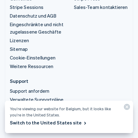
Stripe Sessions
Sales-Team kontaktieren
Datenschutz und AGB
Eingeschränkte und nicht
zugelassene Geschäfte
Lizenzen
Sitemap
Cookie-Einstellungen
Weitere Ressourcen
Support
Support anfordern
Verwaltete Supportpläne
You’re viewing our website for Belgium, but it looks like
you’re in the United States.
© 2026 Stripe, LLC
Switch to the United States site