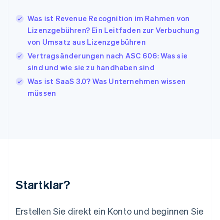
Italiano
English
Japan
Was ist Revenue Recognition im Rahmen von
日本語
English
Lizenzgebühren? Ein Leitfaden zur Verbuchung
Kanada
von Umsatz aus Lizenzgebühren
English
Français
Vertragsänderungen nach ASC 606: Was sie
Kroatien
English
Italiano
sind und wie sie zu handhaben sind
Lettland
Was ist SaaS 3.0? Was Unternehmen wissen
English
müssen
Liechtenstein
Deutsch
English
Litauen
English
Luxemburg
Français
Deutsch
English
Malaysia
English
简体中文
Malta
Startklar?
English
Mexiko
Español
English
Erstellen Sie direkt ein Konto und beginnen Sie
Neuseeland