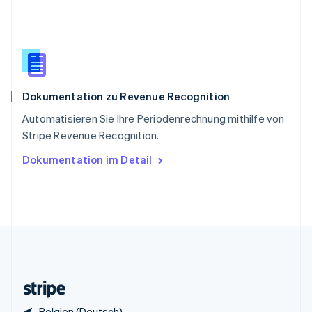
English
Italiano
Sonderverwaltungsregion Hongkong,
China
English
简体中文
Spanien
Español
English
Dokumentation zu Revenue Recognition
Thailand
ไทย
English
Automatisieren Sie Ihre Periodenrechnung mithilfe von
Tschechische Republik
Stripe Revenue Recognition.
English
Ungarn
Dokumentation im Detail
English
Vereinigte Arabische Emirate
English
Vereinigte Staaten
English
Español
简体中文
Vereinigtes Königreich
English
Zypern
English
Belgien (Deutsch)