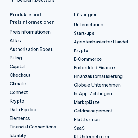
Produkte und
Lösungen
Preisinformationen
Unternehmen
Preisinformationen
Start-ups
Atlas
Agentenbasierter Handel
Authorization Boost
Krypto
Billing
E-Commerce
Capital
Embedded Finance
Checkout
Finanzautomatisierung
Climate
Globale Unternehmen
Connect
In-App-Zahlungen
Krypto
Marktplätze
Data Pipeline
Geldmanagement
Elements
Plattformen
Financial Connections
SaaS
Identity
KI-Unternehmen