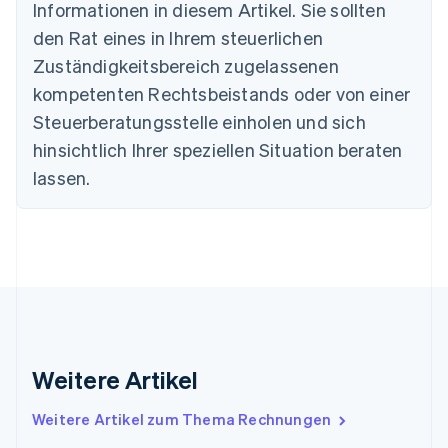
Informationen in diesem Artikel. Sie sollten
English
Dänemark
den Rat eines in Ihrem steuerlichen
English
Zuständigkeitsbereich zugelassenen
Deutschland
kompetenten Rechtsbeistands oder von einer
Deutsch
English
Estland
Steuerberatungsstelle einholen und sich
English
hinsichtlich Ihrer speziellen Situation beraten
Festlandchina
lassen.
简体中文
English
Finnland
English
Svenska
Frankreich
Français
English
Gibraltar
English
Griechenland
English
Indien
Weitere Artikel
English
Irland
Weitere Artikel zum Thema Rechnungen
English
Italien