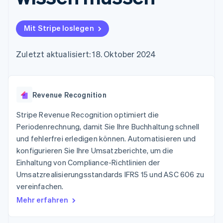
Data Pipeline
Geldmanagement
Marktplatz auf
Zugriff auf mehr als
Datensynchronisierung
Produkt-Roadmap
Plattformen
Grundlagen der
125
Stripe Sessions
SaaS
Abonnementverwaltung
Mit Stripe loslegen
Terminal
Karriere
Zahlungen vor Ort
Newsroom
So setzen Sie
Authorization
Stripe Press
nutzungsbasierte
Zuletzt aktualisiert: 18. Oktober 2024
Boost
Abrechnung um
Nach Branche
Optimierung der
Stablecoin-gestützte
Autorisierungsraten
Karten ausgeben: So
Link
KI-Unternehmen
Kontakt
geht´s
Beschleunigter
Revenue Recognition
Creator Economy
Bereitstellung und
Bezahlvorgang
Gaming
Verwaltung von
Sales-Team
Financial
Bewirtung, Reisen und
Stripe Revenue Recognition optimiert die
Diensten mit Agenten
kontaktieren
Connections
Freizeit
Partner werden
Periodenrechnung, damit Sie Ihre Buchhaltung schnell
Verbundene
Versicherungen
und fehlerfrei erledigen können. Automatisieren und
Medien und
Finanzdaten
Unterhaltung
konfigurieren Sie Ihre Umsatzberichte, um die
Ressourcen
Gemeinnützige
Einhaltung von Compliance-Richtlinien der
Organisationen
Umsatzrealisierungsstandards IFRS 15 und ASC 606 zu
Fachdienstleistungen
App-Integrationen
Mehr
Öffentlicher Sektor
Code-Beispiele
vereinfachen.
Product roadmap
Einzelhandel
Entwickler-Blog
Mehr erfahren
Ausblick
API-Status
Radar