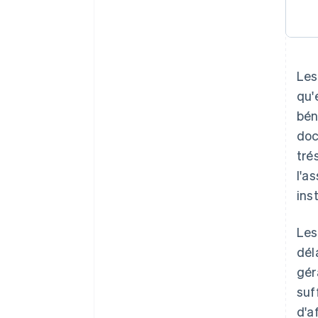
Les
qu'
bén
doc
tré
l'a
ins
Les
dél
gér
suff
d'a