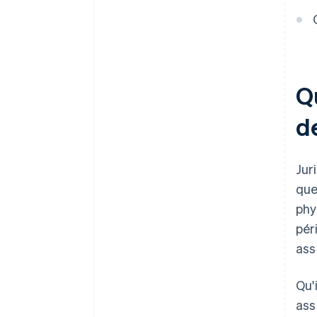
Q
d
Jur
que
phy
pér
ass
Qu'
ass