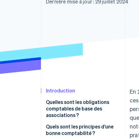
Authorization Boost
Dernière mise à jour : 29 juillet 2024
Acceptation optimisée
Link
Paiements accélérés
Financial Connections
Comptes financiers associés
Introduction
En 
ces
Quelles sont les obligations
comptables de base des
per
associations ?
que
not
Quels sont les principes d’une
bonne comptabilité ?
pra