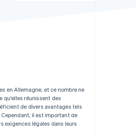
Stripe Sessions 2026
Découvrez comment
Stripe construit
l’infrastructure
économique de l’IA.
Regarder la vidéo
ées en Allemagne, et ce nombre ne
 qu'elles réunissent des
éficient de divers avantages tels
 Cependant, il est important de
rs exigences légales dans leurs