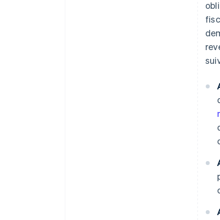
obl
fis
dem
rev
sui