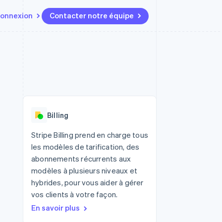
onnexion
Contacter notre équipe
Ressources
Écosystème
Contact
t marketplaces
Plus
Intégrations d'applications
Partenaires
Contacter notre équipe
Product roadmap
elle
Exemples de code
Stripe App Marketplace
Devenir partenaire
Découvrez les prochaines
r les
Blog des développeurs
évolutions
rs
État de l'API
 platforms
Radar
ciers intégrés
Billing
Prévention de la fraude
ratif
es et virtuelles
Atlas
Stripe Billing prend en charge tous
Constitution de start-up
les modèles de tarification, des
Climate
abonnements récurrents aux
Élimination du carbone
modèles à plusieurs niveaux et
Identity
hybrides, pour vous aider à gérer
Vérification de l'identité
vos clients à votre façon.
En savoir plus