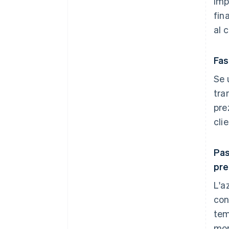
imp
fin
al c
Fas
Se 
tra
pre
cli
Pas
pre
L'a
con
tem
mom