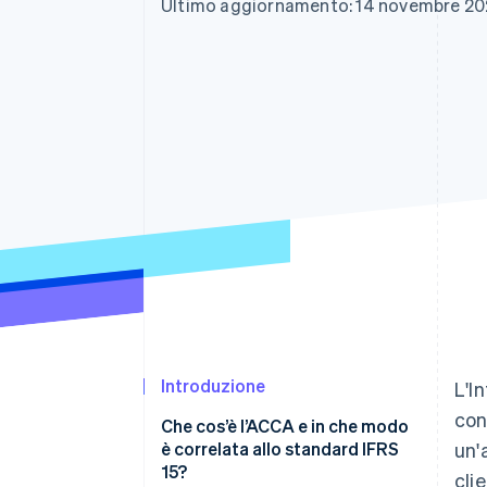
Ultimo aggiornamento: 14 novembre 2
Link
Pagamento accelerato
Financial Connections
Conti finanziari collegati
Introduzione
L'I
con
Che cos’è l’ACCA e in che modo
è correlata allo standard IFRS
un'
15?
cli