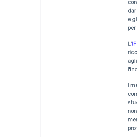
con
dar
e g
per
L'
I
ric
agli
l'in
I m
com
stu
non
mem
pro