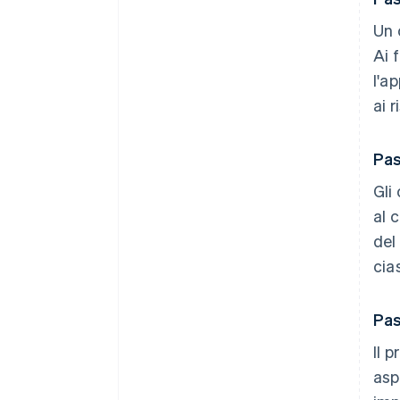
Un 
Ai 
l'a
ai r
Pas
Gli
al 
del
cia
Pas
Il 
asp