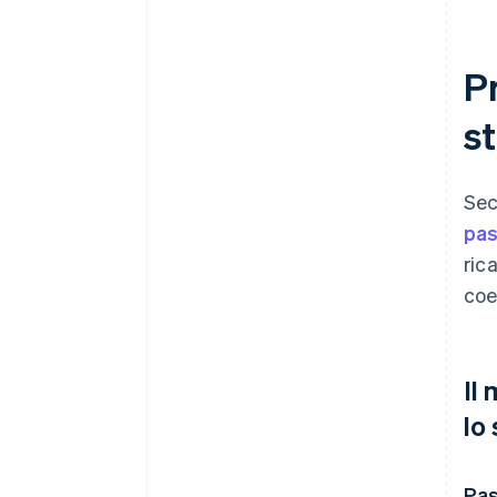
Pr
s
Sec
pas
ric
coe
Il
lo
Pas