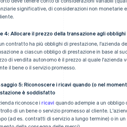
orto deve tenere conto di considerazioni variabili (qual
anziarie significative, di considerazioni non monetarie e
liente.
e 4: Allocare il prezzo della transazione agli obblighi
un contratto ha più obblighi di prestazione, l'azienda de
nsazione a ciascun obbligo di prestazione in base al su
zzo di vendita autonomo è il prezzo al quale l'aziend
ente il bene o il servizio promesso.
saggio 5: Riconoscere i ricavi quando (o nel momento 
stazione è soddisfatto
zienda riconosce i
ricavi
quando adempie a un obbligo di
trollo di un bene o servizio promesso al cliente. L'aziend
po (ad es. contratti di servizio a lungo termine) o in 
ento della consegna delle merci).