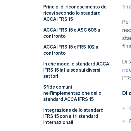
fina
Principi di riconoscimento dei
ricavi secondo lo standard
ACCA IFRS 15
Per
nec
Il modello in cinque passaggi per
ACCA IFRS 15 e ASC 606 a
il riconoscimento dei ricavi
confronto
sta
secondo lo standard IFRS 15
fina
Principali analogie tra IFRS 15 e
ACCA IFRS 15 e FRS 102 a
ASC 606
confronto
Di 
Principali differenze tra IFRS 15
ACCA IFRS 15
In che modo lo standard ACCA
ric
e ASC 606
IFRS 15 influisce sui diversi
FRS 102
settori
IFR
Tecnologia
Sfide comuni
Di 
nell’implementazione dello
Edilizia e immobiliare
standard ACCA IFRS 15
Telecomunicazioni
Integrazione dello standard
IFRS 15 con altri standard
Settore farmaceutico e scienze
internazionali
biologiche