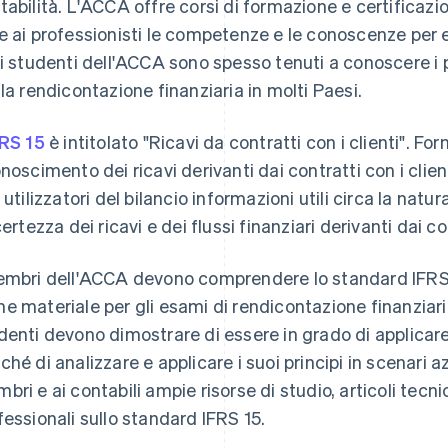
tabilità. L'ACCA offre corsi di formazione e certificazio
e ai professionisti le competenze e le conoscenze per e
li studenti dell'ACCA sono spesso tenuti a conoscere i pr
 la rendicontazione finanziaria in molti Paesi.
FRS 15
è intitolato "Ricavi da contratti con i clienti". F
onoscimento dei ricavi derivanti dai contratti con i clienti
 utilizzatori del bilancio informazioni utili circa la natur
certezza dei ricavi e dei flussi finanziari derivanti dai con
embri dell'ACCA devono comprendere lo standard IFRS 
e materiale per gli esami di rendicontazione finanziari
denti devono dimostrare di essere in grado di applicare 
ché di analizzare e applicare i suoi principi in scenari a
bri e ai contabili ampie risorse di studio, articoli tecni
fessionali sullo standard IFRS 15.