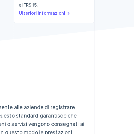
e IFRS 15.
Ulteriori informazioni
Stripe Sessions 2026
Scopri come Stripe sta
costruendo
l'infrastruttura
economica per l'IA.
Guarda ora
ente alle aziende di registrare
i. Questo standard garantisce che
beni o servizi vengono consegnati ai
 In questo modo le prestazioni