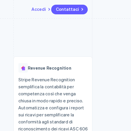
Accedi
Contattaci
Risorse
Ecosistema
Recapiti
me e marketplace
Altro
Integrazioni app
Partner
Contattaci
Product roadmap
ns
Esempi di codice
Stripe App Marketplace
Diventa nostro partner
Scopri cosa ti aspetta
 piattaforme
Blog per sviluppatori
 platforms
ibero
Stato dell'API
Radar
ari integrati
Prevenzione delle frodi
Revenue Recognition
 fisiche
Atlas
Costituzione di start-up
Stripe Revenue Recognition
semplifica la contabilità per
Climate
Rimozione del carbonio
competenza così che venga
chiusa in modo rapido e preciso.
Identity
Verifica online dell'identità
Automatizza e configura i report
sui ricavi per semplificare la
conformità agli standard di
riconoscimento dei ricavi ASC 606