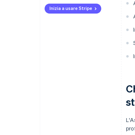
Industria manifatturiera
Inizia a usare Stripe
Commercio al dettaglio e beni
di consumo
Media e intrattenimento
Ch
s
L'A
pro