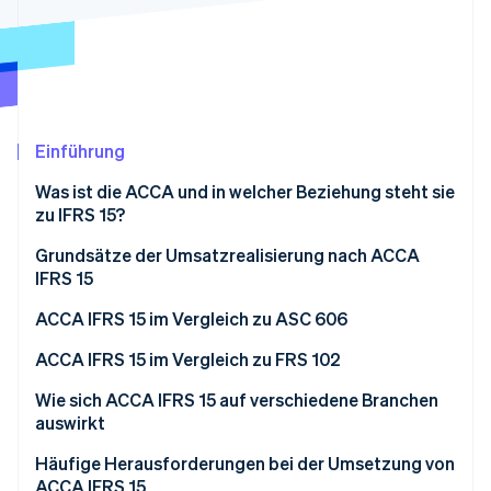
Betrugsprävention
Ecosystem
Atlas
Start-up-Gründung
Partner
Stripe App-Marktplatz
Climate
CO₂-Entnahme
Identity
Einführung
Online-Identitätsprüfung
Was ist die ACCA und in welcher Beziehung steht sie
zu IFRS 15?
Grundsätze der Umsatzrealisierung nach ACCA
IFRS 15
Stripe-Sessions 2026
Erfahren Sie, wie Stripe Lösungen für die Wirts
Das fünfstufige Modell der Umsatzrealisierung
ACCA IFRS 15 im Vergleich zu ASC 606
Jetzt ansehen
nach IFRS 15
Wesentliche Gemeinsamkeiten zwischen IFRS 15
ACCA IFRS 15 im Vergleich zu FRS 102
und ASC 606
ACCA IFRS 15
Wie sich ACCA IFRS 15 auf verschiedene Branchen
Wesentliche Unterschiede zwischen IFRS 15 und
auswirkt
FRS 102
ASC 606
Technologie
Häufige Herausforderungen bei der Umsetzung von
ACCA IFRS 15