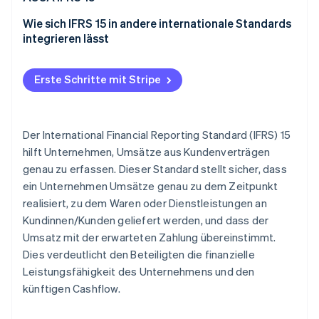
Bau und Immobilien
Wie sich IFRS 15 in andere internationale Standards
Telekommunikation
integrieren lässt
Pharma und Life Sciences
Erste Schritte mit Stripe
Verarbeitendes Gewerbe
Einzelhandel und Konsumgüter
Der International Financial Reporting Standard (IFRS) 15
Medien und Unterhaltung
hilft Unternehmen, Umsätze aus Kundenverträgen
genau zu erfassen. Dieser Standard stellt sicher, dass
ein Unternehmen Umsätze genau zu dem Zeitpunkt
realisiert, zu dem Waren oder Dienstleistungen an
Kundinnen/Kunden geliefert werden, und dass der
Umsatz mit der erwarteten Zahlung übereinstimmt.
Dies verdeutlicht den Beteiligten die finanzielle
Leistungsfähigkeit des Unternehmens und den
künftigen Cashflow.