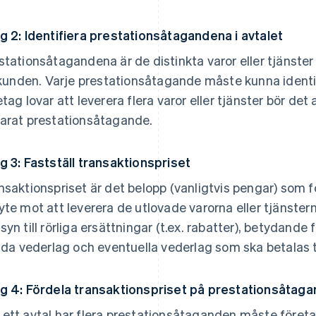
g 2: Identifiera prestationsåtagandena i avtalet
stationsåtagandena är de distinkta varor eller tjänster
l kunden. Varje prestationsåtagande måste kunna identif
etag lovar att leverera flera varor eller tjänster bör d
arat prestationsåtagande.
g 3: Fastställ transaktionspriset
nsaktionspriset är det belopp (vanligtvis pengar) som fö
yte mot att leverera de utlovade varorna eller tjänstern
syn till rörliga ersättningar (t.ex. rabatter), betydand
vida vederlag och eventuella vederlag som ska betalas t
g 4: Fördela transaktionspriset på prestationsåtag
ett avtal har flera prestationsåtaganden måste företa