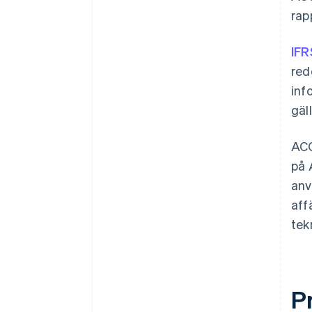
rap
IFR
red
inf
gäl
ACC
på 
anv
aff
tek
P