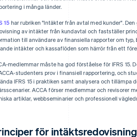
portering i många länder.
S 15
har rubriken "Intäkter från avtal med kunder". Den
ovisning av intäkter från kundavtal och fastställer prin
ormation till användare av finansiella rapporter om typ,
lande intäkter och kassaflöden som härrör från ett för
A-medlemmar måste ha god förståelse för IFRS 15. D
ACCA-studenters prov i finansiell rapportering, och st
ända IFRS 15 i praktiken samt analysera och tillämpa des
ärsscenarier. ACCA förser medlemmar och revisorer m
niska artiklar, webbseminarier och professionell vägled
rinciper för intäktsredovisnin