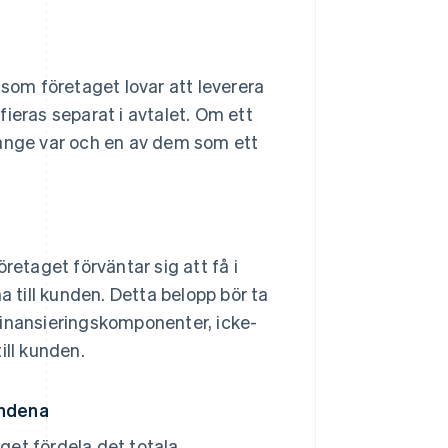
 som företaget lovar att leverera
ieras separat i avtalet. Om ett
et ange var och en av dem som ett
retaget förväntar sig att få i
a till kunden. Detta belopp bör ta
e finansieringskomponenter, icke-
ill kunden.
andena
get fördela det totala