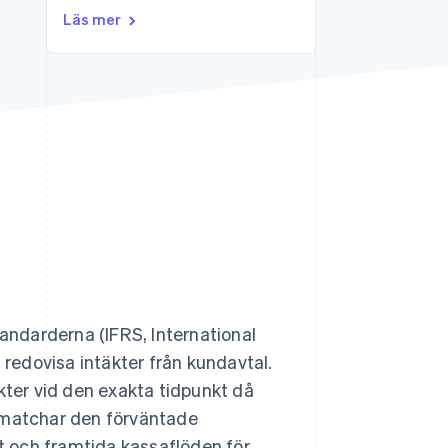
Läs mer
Stripe Sessions 2026
Se hur Stripe bygger den
ekonomiska
infrastrukturen för AI.
Titta nu
tandarderna (IFRS, International
 redovisa intäkter från kundavtal.
kter vid den exakta tidpunkt då
na matchar den förväntade
at och framtida kassaflöden för