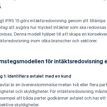
5
igt IFRS 15 görs intäktsredovisning genom att tillämpa
etag att avgöra hur mycket intäkter som ska redovisas
ovisas. Denna modell hjälper till att skapa en konsekve
äktsredovisning inom olika branscher och sektorer.
mstegsmodellen för intäktsredovisning e
g 1: Identifiera avtalet med en kund
 avtal är en överenskommelse mellan två eller flera pa
tigheter och skyldigheter. För intäktsredovisning måste e
l exempel att båda parter godkänner avtalet och har ett
pektive skyldigheter.