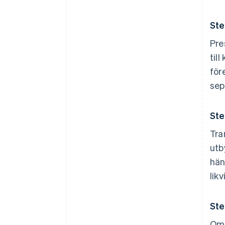
Ste
Pre
til
för
sep
Ste
Tra
utb
hän
lik
Ste
Om 