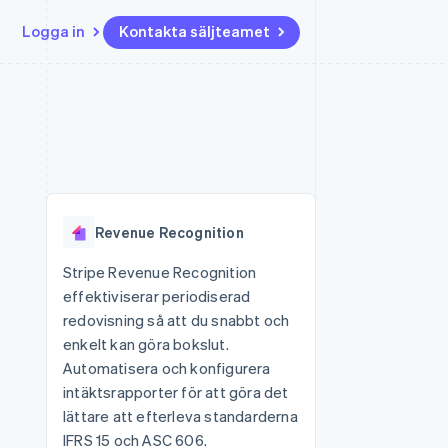
Logga in
Kontakta säljteamet
Resurser
Ecosystem
Kontakt
ch
Mer
er
Appintegrationer
Partner
Kontakta säljteamet
Product roadmap
Kodexempel
Stripe App Marketplace
Bli partner
Se vad som kommer härnäst
Utvecklarblogg
r plattformar
tid
API-status
Radar
 plattformar
Bedrägeribekämpning
nanstjänster
Revenue Recognition
Atlas
tuella kort
Bolagsbildning för startups
Stripe Revenue Recognition
effektiviserar periodiserad
Climate
Koldioxidinfångning
redovisning så att du snabbt och
enkelt kan göra bokslut.
Identity
Identitetsverifiering online
Automatisera och konfigurera
intäktsrapporter för att göra det
lättare att efterleva standarderna
IFRS 15 och ASC 606.