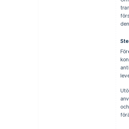
tra
för
den
Ste
För
kon
ant
lev
Utö
anv
och
för