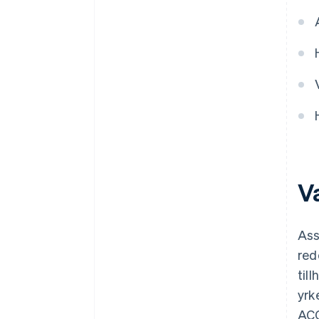
Media och underhållning
V
Ass
red
til
yrk
ACC