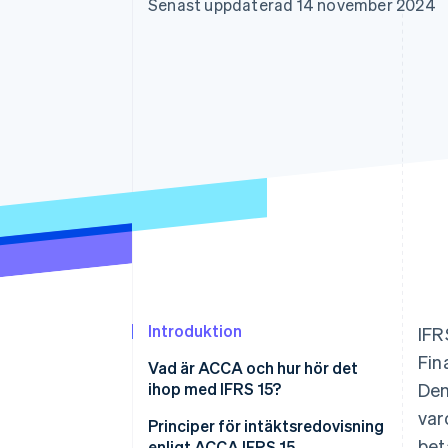
Senast uppdaterad 14 november 2024
Accelererad kassaprocess
Financial Connections
Länkade finanskontodata
Introduktion
IFR
Fin
Vad är ACCA och hur hör det
ihop med IFRS 15?
Den
var
Principer för intäktsredovisning
bet
enligt ACCA IFRS 15