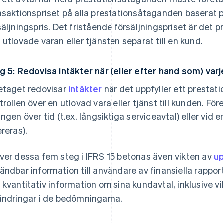
nsaktionspriset på alla prestationsåtaganden baserat 
säljningspris. Det fristående försäljningspriset är det pris
 utlovade varan eller tjänsten separat till en kund.
g 5: Redovisa intäkter när (eller efter hand som) var
etaget redovisar
intäkter
när det uppfyller ett presta
trollen över en utlovad vara eller tjänst till kunden. Fö
ingen över tid (t.ex. långsiktiga serviceavtal) eller vid e
ereras).
ver dessa fem steg i IFRS 15 betonas även vikten av
up
ändbar information till användare av finansiella rappor
 kvantitativ information om sina kundavtal, inklusive 
ändringar i de bedömningarna.