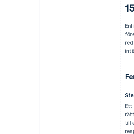
1
Enl
för
red
int
Fe
Ste
Ett
rät
til
res