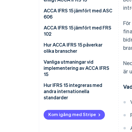
int
Femstegsmodellen för
ACCA IFRS 15 jämfört med ASC
intäktsredovisning enligt IFRS
606
För
15
Viktiga likheter mellan IFRS 15
ACCA IFRS 15 jämfört med FRS
fin
och ASC 606
102
bid
Viktiga skillnader mellan IFRS 15
ACCA IFRS 15
Hur ACCA IFRS 15 påverkar
bra
och ASC 606
olika branscher
FRS 102
Teknik
Vanliga utmaningar vid
Ned
implementering av ACCA IFRS
är 
Bygg och fastighet
15
Telekommunikation
Hur IFRS 15 integreras med
Vad
andra internationella
Läkemedel och biovetenskap
standarder
Tillverkning
Kom igång med Stripe
Detaljhandel och
konsumtionsvaror