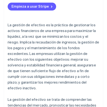
Refina las cuentas por cobrar
Ejemplo 5: Organizaciones sin fines de lucro
Empieza a usar Stripe
Gestiona las cuentas por pagar
Prevé el flujo de efectivo
La gestión de efectivo es la práctica de gestionar los
Reduce gastos
activos financieros de una empresa para maximizar la
liquidez, a la vez que se minimizan los costos y el
Construye una reserva de efectivo
riesgo. Implica la recaudación de ingresos, la gestión de
Utiliza la tecnología
los pagos y el mantenimiento de los fondos
excedentes. Las empresas utilizan la gestión de
efectivo con los siguientes objetivos: mejorar su
solvencia y estabilidad financiera general; asegurarse
de que tienen suficiente flujo de efectivo a fin de
cumplir con sus obligaciones inmediatas y a corto
plazo; y garantizar los mejores rendimientos del
efectivo inactivo.
La gestión del efectivo se trata de comprender las
tendencias del mercado, pronosticar las necesidades