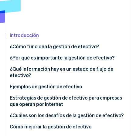
Radar
Prevención de fraude
Ecosistema
Atlas
Constitución de una startup
Socios
Introducción
Climate
Stripe App Marketplace
Eliminación de dióxido de carbono
¿Cómo funciona la gestión de efectivo?
Identity
¿Por qué es importante la gestión de efectivo?
Verificación de identidad en línea
¿Qué información hay en un estado de flujo de
efectivo?
Actividades operativas
Ejemplos de gestión de efectivo
Sesiones de Stripe 2026
Actividades de inversión
Ejemplo 1: Comercio minorista
Estrategias de gestión de efectivo para empresas
Descubre cómo Stripe construye la infraestructura económi
que operan por Internet
Mirar ahora
Financiación de actividades
Ejemplo 2: Fabricación
¿Cuáles son los desafíos de la gestión de efectivo?
Ejemplo 3: Servicios profesionales
Cómo mejorar la gestión de efectivo
Ejemplo 4: Tecnología