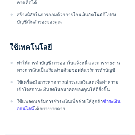
คาดคิดได้
สร้างนิสัยในการออมด้วยการโอนเงินอัตโนมัติไปยัง
บัญชีเงินสํารองของคุณ
ใช้เทคโนโลยี
ทําให้การทําบัญชี การออกใบแจ้งหนี้ และการรายงาน
ทางการเงินเป็นเรื่องง่ายด้วยซอฟต์แวร์การทําบัญชี
กรีซ
ใช้เครื่องมือการคาดการณ์กระแสเงินสดเพื่อทําความ
English
เข้าใจสถานะเงินสดในอนาคตของคุณให้ดียิ่งขึ้น
เขตบริหารพิเศษฮ่องกง ประเทศจีน
English
简体中文
ใช้แพลตฟอร์มการชําระเงินเพื่อช่วยให้ลูกค้า
ชําระเงิน
แคนาดา
ออนไลน์
ได้อย่างง่ายดาย
English
Français
โครเอเชีย
English
Italiano
จีนแผ่นดินใหญ่