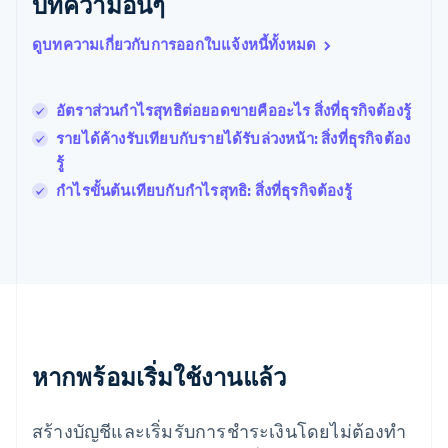
บทความอื่นๆ
Português
English
โปแลนด์
ดูบทความเกี่ยวกับการออกใบแจ้งหนี้ทั้งหมด
English
ฝรั่งเศส
Français
English
ฟินแลนด์
อัตราส่วนกําไรสุทธิต่อยอดขายคืออะไร สิ่งที่ธุรกิจต้องรู้
English
Svenska
รายได้ค้างรับเทียบกับรายได้รับล่วงหน้า: สิ่งที่ธุรกิจต้อง
มอลตา
รู้
English
มาเลเซีย
กําไรขั้นต้นเทียบกับกําไรสุทธิ: สิ่งที่ธุรกิจต้องรู้
English
简体中文
เม็กซิโก
Español
English
ยิบรอลตาร์
English
เยอรมนี
Deutsch
English
โรมาเนีย
หากพร้อมเริ่มใช้งานแล้ว
English
ลักเซมเบิร์ก
Français
Deutsch
English
สร้างบัญชีและเริ่มรับการชำระเงินโดยไม่ต้องทำ
ลัตเวีย