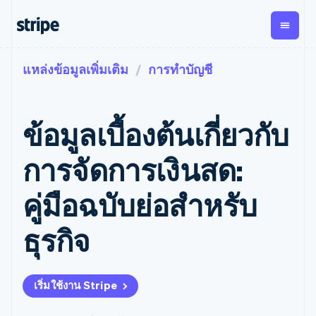
แหล่งข้อมูลเพิ่มเติม
การทำบัญชี
ตามขั้น
เอกสารประกอบ
เรียนรู้
การชำระเงิน
รายรับ
การ
แพลตฟอ
จัดการ
และ
องค์กร
Stripe Docs
บล็อก
เงิน
มาร์เก็ต
Payments
Billing
ธุรกิจสตาร์ทอัพ
ข้อมูลอ้างอิงเกี่ยวกับ API
เรื่องราวจากลูกค้า
ข้อมูลเบื้องต้นเกี่ยวกับ
การชำระเงิน
รายรับตาม
เพลส
ไลบรารีและ SDK
คู่มือ
ออนไลน์
แบบแผนล่วง
Stripe Apps
Global
Payment links
หน้า
Metronome
Payouts
Conne
การจัดการเงินสด:
การชำร
ตามกรณีใช้งาน
การชำระเงิน
การเรียกเก็บ
เบิกจ่าย
เงินสำห
การสนับสนุน
แบบไม่ต้อง
เงินตามการ
ให้กับ
คู่มือฉบับย่อสำหรับ
แพลตฟอ
คู่มือ
การค้าแบบใช้เอเจนต์
เขียนโค้ด
Checkout
ใช้งาน
การชำระเงิน
บุคคลที่
อีคอมเมิร์ซ
รับการสนับสนุน
UI การชำระ
ตามรอบบิล
สาม
บริการทางการเงินที่ผสาน
รับการชำระเงินออนไลน์
แพ็กเกจการสนับสนุนที่ได้
การจัดการ
ธุรกิจ
เงินสำเร็จรูป
รวมในตัว
ติดตั้งใช้งานการชำระเงิน
รับการจัดการ
การชำระเงิน
Elements
การทำงานอัตโนมัติด้าน
สำเร็จรูป
บริการเฉพาะทาง
องค์ประกอบ UI
ตามรอบบิล
Invoicing
การเงิน
สร้างแพลตฟอร์มหรือ
ครั้งเดียวหรือ
ที่ยืดหยุ่น
ธุรกิจทั่วโลก
มาร์เก็ตเพลส
ตามแบบแผน
วิธีการชำระ
เริ่มใช้งาน Stripe
การชำระเงินในแอป
จัดการการชำระเงินตาม
เงิน
ล่วงหน้า
Tax
มาร์เก็ตเพลส
รอบบิล
เข้าถึงได้
คิดภาษีการ
บริษัท
การจัดการเงิน
เสนอการเรียกเก็บเงินตาม