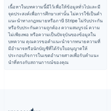
简体中文
English
ไซปรัส
เนื้อหาในบทความนี้มีไว้เพื่อให้ข้อมูลทั่วไปและมี
English
จุดประสงค์เพื่อการศึกษาเท่านั้น ไม่ควรใช้เป็นคํา
ญี่ปุ่น
แนะนําทางกฎหมายหรือภาษี Stripe ไม่รับประกัน
日本語
English
เดนมาร์ก
หรือรับประกันความถูกต้อง ความสมบูรณ์ ความ
English
ไม่เพียงพอ หรือความเป็นปัจจุบันของข้อมูลใน
ไทย
บทความ คุณควรขอคําแนะนําจากทนายความที่
ไทย
English
นอร์เวย์
มีอํานาจหรือนักบัญชีที่ได้รับใบอนุญาตให้
English
ประกอบกิจการในเขตอํานาจศาลเพื่อรับคําแนะ
นิวซีแลนด์
English
นําที่ตรงกับสถานการณ์ของคุณ
เนเธอร์แลนด์
Nederlands
English
บราซิล
Português
English
บัลแกเรีย
English
เบลเยียม
Nederlands
Français
Deutsch
English
โปรตุเกส