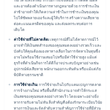
ใช้เวลาและทรัพยากรในการแจ้งเตือน การติดตามผล
และอาจต้องดําเนินการทางกฎหมายด้วย การชําระเงิน
ล่าช้าอาจทำให้เกิดความล่าช้าในการชำระเงินของคุณ
ไปให้ซัพพลายเออร์และผู้ให้บริการ สร้างความเสียหาย
ต่อคะแนนเครดิตของคุณ และส่งผลกระทบต่อการ
เติบโต
ค่าใช้จ่ายที่ไม่คาดคิด:
เหตุการณ์ที่ไม่ได้คาดการณ์ไว้
อาจทำให้เงินสดสำรองของคุณหมดลงอย่างรวดเร็ว และ
บังคับให้คุณต้องมองหาทางเลือกในการจัดหาเงินทุนซึ่ง
อาจไม่พร้อมใช้งานเสมอไปหรือมีค่าใช้จ่ายสูง แม้แต่
ธุรกิจที่ดําเนินกิจการได้ดีก็อาจประสบปัญหาอย่างเช่น
อุปกรณ์พังเสียหาย พนักงานออกกะทันหัน หรือแม้แต่ภัย
พิบัติทางธรรมชาติ
การใช้จ่ายเกิน:
การใช้จ่ายเกินไปกับแคมเปญการตลาด
การจ้างงานใหม่ หรือพื้นที่สํานักงาน อาจทําให้กระแส
เงินสดของคุณหมดลงอย่างรวดเร็ว โดยเฉพาะอย่างยิ่ง
หากรายรับตามไม่ทัน สิ่งสําคัญคือต้องรักษาระเบียบวินัย
ทางการเงินและจัดลําดับความสําคัญการใช้จ่ายที่มีส่วน