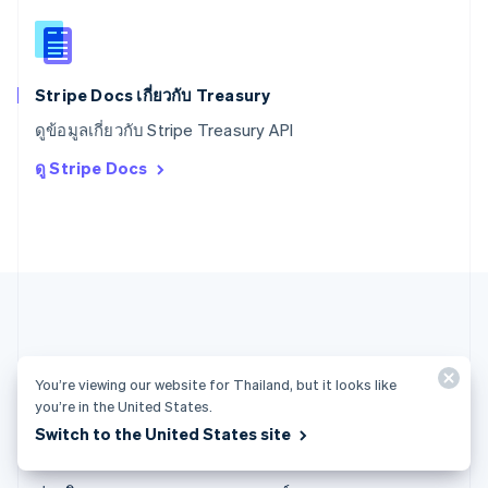
English
สิงคโปร์
English
简体中文
ออสเตรเลีย
English
Stripe Docs เกี่ยวกับ Treasury
ออสเตรีย
ดูข้อมูลเกี่ยวกับ Stripe Treasury API
Deutsch
English
อิตาลี
ดู Stripe Docs
Italiano
English
อินเดีย
English
เอสโตเนีย
English
ไอร์แลนด์
English
ฮังการี
English
You’re viewing our website for Thailand, but it looks like
ไทย (ไทย)
you’re in the United States.
Switch to the United States site
ผลิตภัณฑ์และค่าบริการ
โซลูชัน