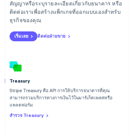
English
สัญญาหรือระบุรายละเอียดเกี่ยวกับธนาคาร หรือ
ลิกเตนสไตน์
ติดต่อเราเพื่อสร้างแพ็กเกจที่ออกแบบเองสำหรับ
Deutsch
English
ลิทัวเนีย
ธุรกิจของคุณ
English
สเปน
เริ่มเลย
ติดต่อฝ่ายขาย
Español
English
สโลวาเกีย
English
สโลวีเนีย
English
Italiano
สวิตเซอร์แลนด์
Deutsch
Français
Italiano
English
สวีเดน
Treasury
Svenska
English
Stripe Treasury คือ API การให้บริการธนาคารที่คุณ
สหรัฐอเมริกา
English
Español
简体中文
สามารถรวมบริการทางการเงินไว้ในมาร์เก็ตเพลสหรือ
สหรัฐอาหรับเอมิเรตส์
แพลตฟอร์ม
English
สำรวจ Treasury
สหราชอาณาจักร
English
สาธารณรัฐเช็ก