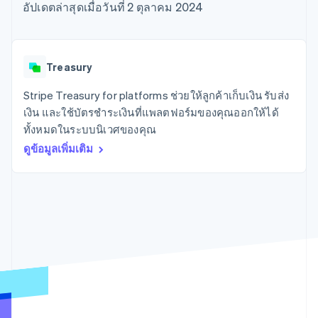
มากกว่า 125
ขายและ VAT
อัปเดตล่าสุดเมื่อวันที่ 2 ตุลาคม 2024
แพลตฟอร์ม
การใช้งาน
รายการ
Authorization
อัตโนมัติ
Revenue
แผนงานผลิตภัณฑ์
SaaS
ออกบัตรที่มีสเตเบิลคอยน์
Boost
Recognition
การประชุมประจำปีแบบ
รองรับอยู่
ยกระดับการ
เซสชัน
จัดเตรียมและจัดการ
ระบบ
ยอมรับการ
ตำแหน่งงาน
บริการด้วยเอเจนต์
Treasury
อัตโนมัติ
ชำระเงิน
Link
ห้องข่าว
ตามอุตสาหกรรม
การชำระเงินที่
สำหรับการ
Stripe
Stripe Press
Stripe Treasury for platforms ช่วยให้ลูกค้าเก็บเงิน รับส่ง
Sigma
รวดเร็วขึ้น
ทำบัญชี
รายงานที่
บริษัท AI
เงิน และใช้บัตรชำระเงินที่แพลตฟอร์มของคุณออกให้ได้
แหล่งข้อมูล
ออกแบบเอง
แวดวงครีเอเตอร์
ทั้งหมดในระบบนิเวศของคุณ
Data
เกม
การติดต่อ
Pipeline
ดูข้อมูลเพิ่มเติม
การบริการ การเดินทาง
การเชื่อมต่อการทำงาน
การซิงค์
และสันทนาการ
แอป
ติดต่อฝ่ายขาย
ข้อมูล
ประกันภัย
ตัวอย่างโค้ด
สมัครเป็นพาร์ทเนอร์
สื่อและความบันเทิง
บล็อกของนักพัฒนา
องค์กรไม่แสวงผลกำไร
สถานะ API
บริการเฉพาะทาง
ภาครัฐ
เพิ่มเติม
ธุรกิจค้าปลีก
Product roadmap
ดูสิ่งที่กำลังจะมาถึง
Radar
ระบบนิเวศ
การป้องกันการฉ้อโกง
Atlas