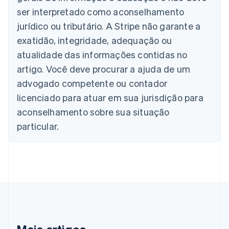
Deutsch
English
Bélgica
ser interpretado como aconselhamento
Nederlands
Français
Deutsch
English
jurídico ou tributário. A Stripe não garante a
Brasil
exatidão, integridade, adequação ou
Português
English
Bulgária
atualidade das informações contidas no
English
artigo. Você deve procurar a ajuda de um
Canadá
advogado competente ou contador
English
Français
China continental
licenciado para atuar em sua jurisdição para
简体中文
English
aconselhamento sobre sua situação
Chipre
English
particular.
Croácia
English
Italiano
Dinamarca
English
Emirados Árabes Unidos
English
Eslováquia
English
Eslovênia