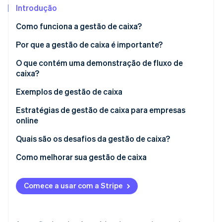
Introdução
Ecossistema
Como funciona a gestão de caixa?
Por que a gestão de caixa é importante?
Stripe Sessions 2026
Parceiros
Stripe App Marketplace
Veja como a Stripe está construindo a infraestrutura econô
O que contém uma demonstração de fluxo de
Assista agora
caixa?
Atividades operacionais
Exemplos de gestão de caixa
Atividades de investimento
Exemplo 1: Varejo
Estratégias de gestão de caixa para empresas
online
Atividades de financiamento
Exemplo 2: Manufatura
Quais são os desafios da gestão de caixa?
Exemplo 3: Serviços profissionais
Como melhorar sua gestão de caixa
Exemplo 4: Tecnologia
Refinar as contas a receber
Exemplo 5: Organizações sem fins lucrativos
Comece a usar com a Stripe
Gerenciar contas a pagar
Previsão de fluxo de caixa