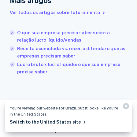
Mais artigos
English
Italiano
Espanha
Ver todos os artigos sobre faturamento
Español
English
Estados Unidos
English
Español
简体中文
Estônia
O que sua empresa precisa saber sobre a
English
relação lucro líquido/vendas
Finlândia
Receita acumulada vs. receita diferida: o que as
English
Svenska
França
empresas precisam saber
Français
English
Lucro bruto x lucro líquido: o que sua empresa
Gibraltar
precisa saber
English
Grécia
English
Hungria
English
Índia
You’re viewing our website for Brazil, but it looks like you’re
English
in the United States.
Irlanda
Switch to the United States site
English
Vamos começar?
Itália