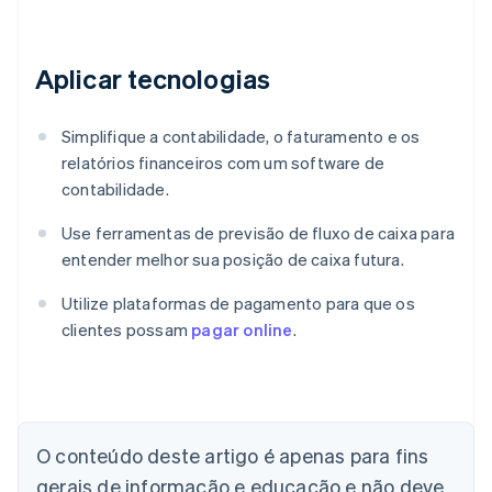
Aplicar tecnologias
Simplifique a contabilidade, o faturamento e os
relatórios financeiros com um software de
contabilidade.
Use ferramentas de previsão de fluxo de caixa para
entender melhor sua posição de caixa futura.
Utilize plataformas de pagamento para que os
clientes possam
pagar online
.
Alemanha
Deutsch
English
Austrália
English
O conteúdo deste artigo é apenas para fins
Áustria
gerais de informação e educação e não deve