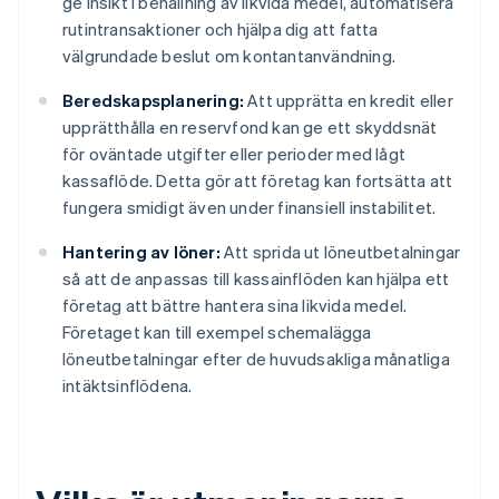
ge insikt i behållning av likvida medel, automatisera
rutintransaktioner och hjälpa dig att fatta
välgrundade beslut om kontantanvändning.
Beredskapsplanering:
Att upprätta en kredit eller
upprätthålla en reservfond kan ge ett skyddsnät
för oväntade utgifter eller perioder med lågt
kassaflöde. Detta gör att företag kan fortsätta att
fungera smidigt även under finansiell instabilitet.
Hantering av löner:
Att sprida ut löneutbetalningar
så att de anpassas till kassainflöden kan hjälpa ett
företag att bättre hantera sina likvida medel.
Företaget kan till exempel schemalägga
löneutbetalningar efter de huvudsakliga månatliga
intäktsinflödena.