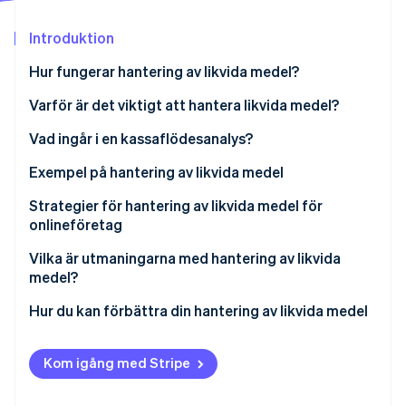
Identitetsverifiering online
Partner
Stripe App Marketplace
Introduktion
Hur fungerar hantering av likvida medel?
Varför är det viktigt att hantera likvida medel?
Stripe Sessions 2026
Se hur Stripe bygger den ekonomiska inf
Vad ingår i en kassaflödesanalys?
Titta nu
Löpande verksamhet
Exempel på hantering av likvida medel
Investeringsverksamhet
Exempel 1: Detaljhandel
Strategier för hantering av likvida medel för
onlineföretag
Finansieringsverksamhet
Exempel 2: Tillverkning
Vilka är utmaningarna med hantering av likvida
Exempel 3: Professionella tjänster
medel?
Exempel 4: Teknik
Hur du kan förbättra din hantering av likvida medel
Exempel 5: Ideella organisationer
Förfina kundreskontra
Kom igång med Stripe
Hantera leverantörsreskontra