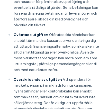
och resurser för påminnelser, uppföljning och
eventuella rättsliga åtgärder. Sena betalningar kan
försena dina egna betalningar till leverantörer och
återförsäljare, skada din kreditvärdighet och
påverka din tillväxt.
Oväntade utgifter:
Oförutsedda händelser kan
snabbt tömma dina kassareserver och tvinga dig
att titta på finansieringsalternativ, som kanske inte
alltid är lättillgängliga eller överkomliga. Även de
mest välskötta företagen kan möta problem som
utrustningsfel, plötsliga personalavgångar eller till
och med naturkatastrofer.
Överskridande av utgifter:
Att spendera för
mycket pengar på marknadsföringskampanjer,
nyanställningar eller kontorslokaler kan snabbt
tömma kassan, särskilt om din intäktstillväxt inte
håller jämna steg. Det är viktigt att upprätthålla
ekonomisk disciplin och prioritera utgifter som