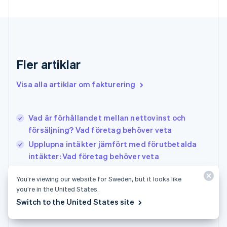
English
Grekland
English
Hongkong SAR, Kina
English
简体中文
Indien
Fler artiklar
English
Irland
Visa alla artiklar om fakturering
English
Italien
Italiano
English
Vad är förhållandet mellan nettovinst och
Japan
日本語
English
försäljning? Vad företag behöver veta
Kanada
Upplupna intäkter jämfört med förutbetalda
English
Français
intäkter: Vad företag behöver veta
Kroatien
English
Italiano
Bruttovinst kontra nettovinst: Vad företag
Lettland
You’re viewing our website for Sweden, but it looks like
behöver veta
you’re in the United States.
English
Liechtenstein
Switch to the United States site
Deutsch
English
Litauen