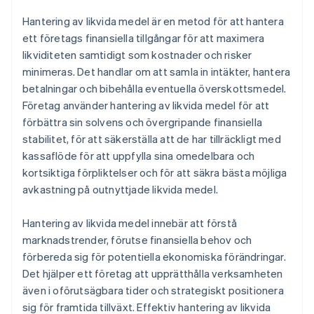
Prognos av kassaflöde
Hantering av likvida medel är en metod för att hantera
Minska utgifterna
ett företags finansiella tillgångar för att maximera
likviditeten samtidigt som kostnader och risker
Bygg upp en kassareserv
minimeras. Det handlar om att samla in intäkter, hantera
Använd teknik
betalningar och bibehålla eventuella överskottsmedel.
Företag använder hantering av likvida medel för att
förbättra sin solvens och övergripande finansiella
stabilitet, för att säkerställa att de har tillräckligt med
kassaflöde för att uppfylla sina omedelbara och
kortsiktiga förpliktelser och för att säkra bästa möjliga
avkastning på outnyttjade likvida medel.
Hantering av likvida medel innebär att förstå
marknadstrender, förutse finansiella behov och
förbereda sig för potentiella ekonomiska förändringar.
Det hjälper ett företag att upprätthålla verksamheten
även i oförutsägbara tider och strategiskt positionera
sig för framtida tillväxt. Effektiv hantering av likvida