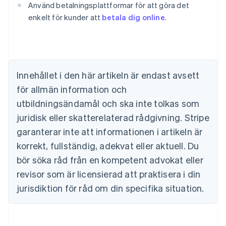
Använd betalningsplattformar för att göra det
English
Belgien
enkelt för kunder att
betala dig online
.
Nederlands
Français
Deutsch
English
Brasilien
Português
English
Bulgarien
English
Innehållet i den här artikeln är endast avsett
Cypern
för allmän information och
English
Danmark
utbildningsändamål och ska inte tolkas som
English
juridisk eller skatterelaterad rådgivning. Stripe
Estland
English
garanterar inte att informationen i artikeln är
Fastlandskina
korrekt, fullständig, adekvat eller aktuell. Du
简体中文
English
Finland
bör söka råd från en kompetent advokat eller
English
Svenska
revisor som är licensierad att praktisera i din
Frankrike
jurisdiktion för råd om din specifika situation.
Français
English
Förenade Arabemiraten
English
Gibraltar